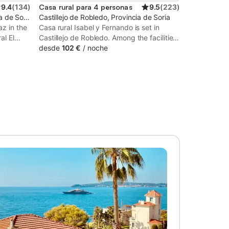
9.4
(
134
)
Casa rural para 4 personas
9.5
(
223
)
a de Soria
Castillejo de Robledo, Provincia de Soria
z in the
Casa rural Isabel y Fernando is set in
al El
Castillejo de Robledo. Among the facilities
at this property are full-day security and
desde
102 €
/
noche
public
private check-in and check-out, along
uiet
with free WiFi throughout the property.