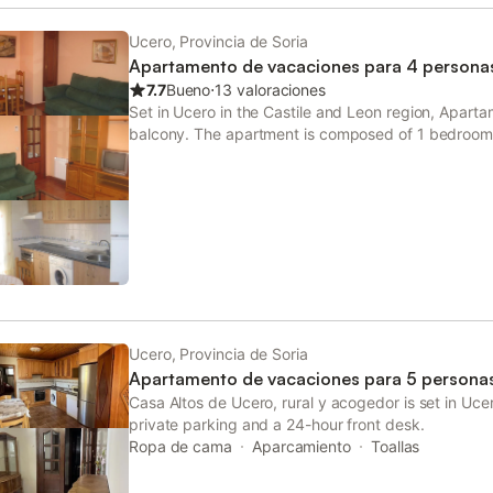
en todas sus instalaciones. Las actividades cercana
ubicación permite acceder a opciones gastronómica
Ucero, Provincia de Soria
San Bartolo y el Hotel - Restaurante El Balcón del
Apartamento de vacaciones para 4 persona
m. El SPA Cañón del Río Lobos también se encuent
7.7
Bueno
⋅
13 valoraciones
acceso a instalaciones de bienestar en las inmedia
Set in Ucero in the Castile and Leon region, Apart
balcony. The apartment is composed of 1 bedroom, a
equipped kitchen, and 1 bathroom. Burgos Airport 
Ucero, Provincia de Soria
Apartamento de vacaciones para 5 persona
Casa Altos de Ucero, rural y acogedor is set in Uce
private parking and a 24-hour front desk.
Ropa de cama
Aparcamiento
Toallas