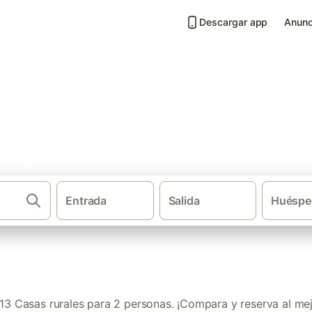
Descargar app
Anunc
a 2 personas en Tierras del Bu
Entrada
Salida
Huéspe
·
·
Casas rurales
Castilla y León
Casas r
3 Casas rurales para 2 personas. ¡Compara y reserva al mej