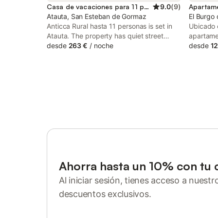
Casa de vacaciones para 11 personas
9.0
(
9
)
Atauta, San Esteban de Gormaz
El Burgo 
Anticca Rural hasta 11 personas is set in
Ubicado 
Atauta. The property has quiet street
apartame
views.
desde
263 €
/
noche
para 4 p
desde
12
partida p
propiedad
y cuenta 
permite u
exteriores
dormitor
zona de 
una coci
cocina, m
de un ba
chimenea,
conexión 
Ahorra hasta un 10% con tu 
distribuc
Al iniciar sesión, tienes acceso a nuest
comodida
equipami
descuentos exclusivos.
producto
Inicia sesión o regístrate
totalmen