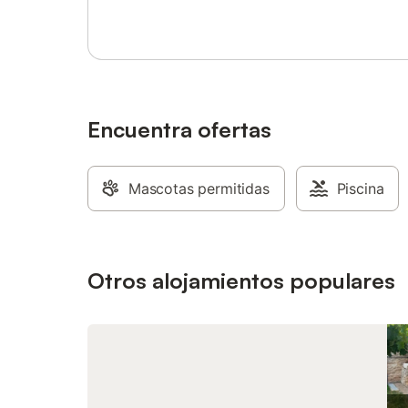
ofrecen c
la propie
y jardín 
Los hués
piscina 
incluye u
segurida
Encuentra ofertas
piscina o
al jardín
disponibl
Mascotas permitidas
Piscina
admiten m
a 2 km de
de la ci
informaci
actividad
Otros alojamientos populares