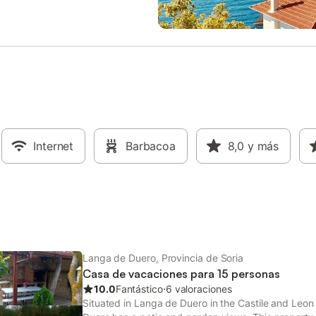
unas para familias. En el exterior,
dad cuenta con terraza, solárium
con barbacoa y zona de picnic.
pedes pueden disfrutar de una
privada de agua salada, que
na zona poco profunda, valla de
d y tumbonas. La zona de la
frece vistas a los monumentos y
. Hay aparcamiento privado
e en las instalaciones y se
ascotas. El alojamiento se sitúa
Internet
Barbacoa
8,0
y más
l Río Ucero y a 4,5 km del centro
udad, con un mostrador de
ón turística para ayudar con las
es locales.
Langa de Duero, Provincia de Soria
Casa de vacaciones para 15 personas
10.0
Fantástico
⋅
6 valoraciones
Situated in Langa de Duero in the Castile and Leon 