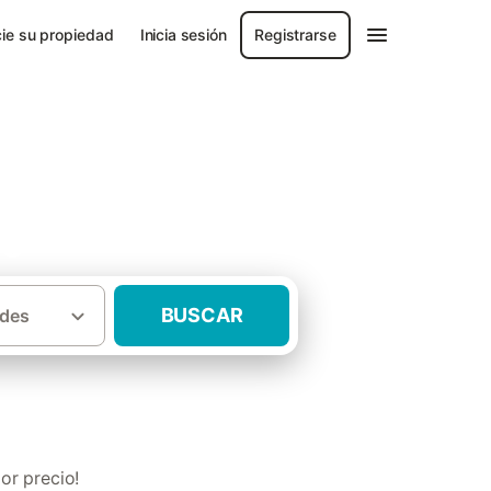
ie su propiedad
Inicia sesión
Registrarse
rgo
BUSCAR
des
urales para 2 personas Tierras del Burgo
or precio!