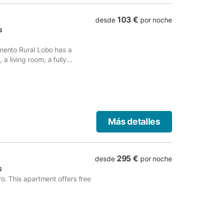
s incluyen el senderismo, y la
s locales como La Parrilla de
103 €
desde
por noche
 Cañón, ambos situados a 100
s
ra a 100 m, proporcionando
ciones.
amento Rural Lobo has a
 living room, a fully
is 116 km from the property.
Más detalles
295 €
desde
por noche
s
ro. This apartment offers free