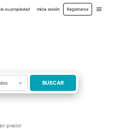
ie su propiedad
Inicia sesión
Registrarse
BUSCAR
des
·
Casas rurales para 2 personas El Bierzo
or precio!