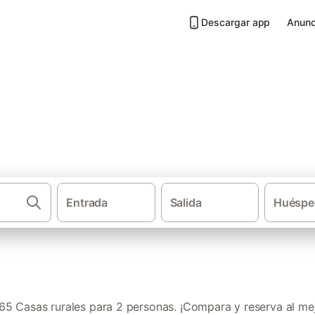
Descargar app
Anunc
 2 personas en El Bierzo
Entrada
Salida
Huéspe
·
Casas rurales
Castilla y León
5 Casas rurales para 2 personas. ¡Compara y reserva al mej