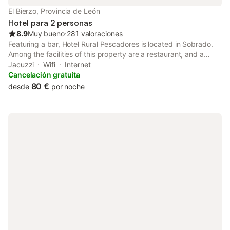
El Bierzo, Provincia de León
Hotel para 2 personas
8.9
Muy bueno
⋅
281 valoraciones
Featuring a bar, Hotel Rural Pescadores is located in Sobrado.
Among the facilities of this property are a restaurant, and a
shared lounge, along with free WiFi. A tour desk can provide
Jacuzzi
Wifi
Internet
information on the area.
Cancelación gratuita
80 €
desde
por noche