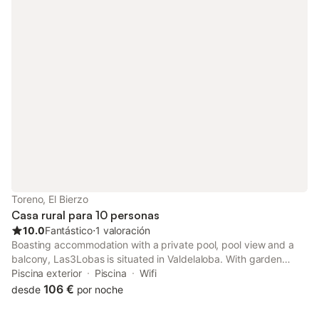
Toreno, El Bierzo
Casa rural para 10 personas
10.0
Fantástico
⋅
1 valoración
Boasting accommodation with a private pool, pool view and a
balcony, Las3Lobas is situated in Valdelaloba. With garden
views, this accommodation features a patio.
Piscina exterior
Piscina
Wifi
106 €
desde
por noche