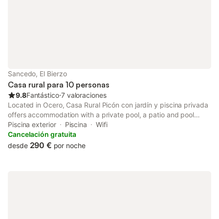
con vistas a las montañas y al jardín. Hay aparcamiento
disponible en la propiedad y se admiten mascotas. La
propiedad es para no fumadores y se respetan las horas de
silencio. Las actividades cercanas incluyen senderismo y rutas
en bicicleta, mientras que el río Noceda se encuentra a 1,5 km.
La propiedad dispone de salón compartido, parque infantil y
recepción 24 horas.
Sancedo, El Bierzo
Casa rural para 10 personas
9.8
Fantástico
⋅
7 valoraciones
Located in Ocero, Casa Rural Picón con jardín y piscina privada
offers accommodation with a private pool, a patio and pool
views. This recently renovated chalet is located 37 km from Las
Piscina exterior
Piscina
Wifi
Médulas Roman Mines and 22 km from Ponferrada Castle.
Cancelación gratuita
290 €
desde
por noche