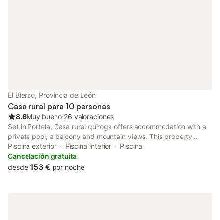
El Bierzo, Provincia de León
Casa rural para 10 personas
8.6
Muy bueno
⋅
26 valoraciones
Set in Portela, Casa rural quiroga offers accommodation with a
private pool, a balcony and mountain views. This property
offers access to a terrace, bowling in the bowling alley, free
Piscina exterior
Piscina interior
Piscina
private parking and free WiFi.
Cancelación gratuita
153 €
desde
por noche