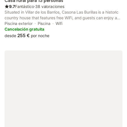
Casa rural para 13 personas
9.7
Fantástico
⋅
38 valoraciones
Situated in Villar de los Barrios, Casona Las Burillas is a historic
country house that features free WiFi, and guests can enjoy a
seasonal outdoor swimming pool and a terrace. The property
Piscina exterior
Piscina
Wifi
has city and quiet street views, and is 6.
Cancelación gratuita
255 €
desde
por noche