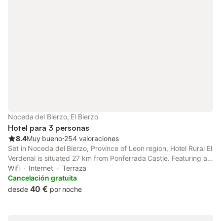
Noceda del Bierzo, El Bierzo
Hotel para 3 personas
8.4
Muy bueno
⋅
254 valoraciones
Set in Noceda del Bierzo, Province of Leon region, Hotel Rural El
Verdenal is situated 27 km from Ponferrada Castle. Featuring a
garden, the 3-star hotel has air-conditioned rooms with free
Wifi
Internet
Terraza
WiFi, each with a private bathroom.
Cancelación gratuita
40 €
desde
por noche