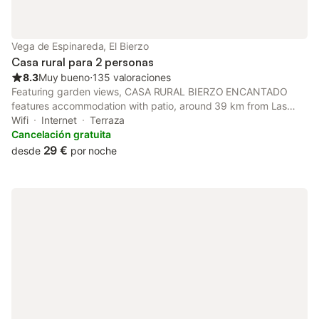
Vega de Espinareda, El Bierzo
Casa rural para 2 personas
8.3
Muy bueno
⋅
135 valoraciones
Featuring garden views, CASA RURAL BIERZO ENCANTADO
features accommodation with patio, around 39 km from Las
Médulas Roman Mines. There is a private entrance at the
Wifi
Internet
Terraza
holiday home for the convenience of those who stay.
Cancelación gratuita
29 €
desde
por noche