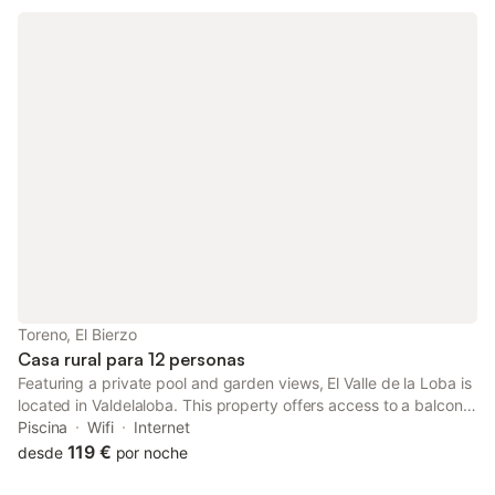
Toreno, El Bierzo
Casa rural para 12 personas
Featuring a private pool and garden views, El Valle de la Loba is
located in Valdelaloba. This property offers access to a balcony,
free private parking and free WiFi. The property is non-smoking
Piscina
Wifi
Internet
and is situated 45 km from Las Médulas Roman Mines.
119 €
desde
por noche