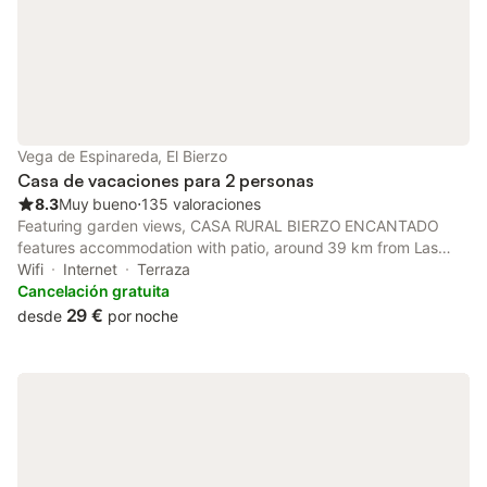
Vega de Espinareda, El Bierzo
Casa de vacaciones para 2 personas
8.3
Muy bueno
⋅
135 valoraciones
Featuring garden views, CASA RURAL BIERZO ENCANTADO
features accommodation with patio, around 39 km from Las
Médulas Roman Mines. There is a private entrance at the
Wifi
Internet
Terraza
holiday home for the convenience of those who stay.
Cancelación gratuita
29 €
desde
por noche