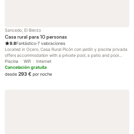
Sancedo, El Bierzo
Casa rural para 10 personas
9.8
Fantástico
⋅
7 valoraciones
Located in Ocero, Casa Rural Picón con jardín y piscina privada
offers accommodation with a private pool, a patio and pool
views. This recently renovated chalet is located 37 km from Las
Piscina
Wifi
Internet
Médulas Roman Mines and 22 km from Ponferrada Castle.
Cancelación gratuita
293 €
desde
por noche