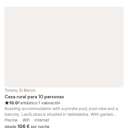
Toreno, El Bierzo
Casa rural para 10 personas
10.0
Fantástico
⋅
1 valoración
Boasting accommodation with a private pool, pool view and a
balcony, Las3Lobas is situated in Valdelaloba. With garden
views, this accommodation features a patio.
Piscina
Wifi
Internet
106 €
desde
por noche