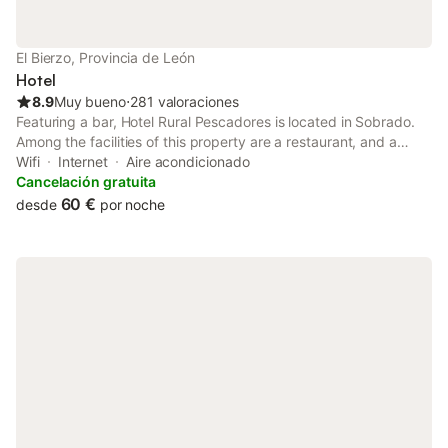
El Bierzo, Provincia de León
Hotel
8.9
Muy bueno
⋅
281 valoraciones
Featuring a bar, Hotel Rural Pescadores is located in Sobrado.
Among the facilities of this property are a restaurant, and a
shared lounge, along with free WiFi. A tour desk can provide
Wifi
Internet
Aire acondicionado
information on the area.
Cancelación gratuita
60 €
desde
por noche