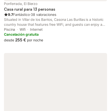
belleza natural que rodea la propiedad. La proximidad al monte
Ponferrada, El Bierzo
permite a los huéspedes disfrutar de caminatas y exploraciones
Casa rural para 13 personas
sin fin, mientra
9.7
Fantástico
⋅
38 valoraciones
Situated in Villar de los Barrios, Casona Las Burillas is a historic
country house that features free WiFi, and guests can enjoy a
seasonal outdoor swimming pool and a terrace. The property
Piscina
Wifi
Internet
has city and quiet street views, and is 6.
Cancelación gratuita
255 €
desde
por noche