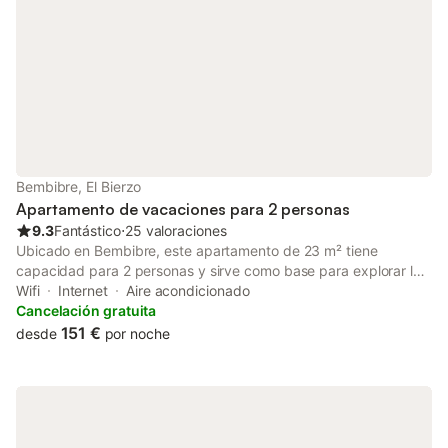
Bembibre, El Bierzo
Apartamento de vacaciones para 2 personas
9.3
Fantástico
⋅
25 valoraciones
Ubicado en Bembibre, este apartamento de 23 m² tiene
capacidad para 2 personas y sirve como base para explorar los
alrededores. La propiedad se encuentra a 200 m de la Terraza
Wifi
Internet
Aire acondicionado
casa mágica y de La Senda del Mouro, mientras que el centro
Cancelación gratuita
de la ciudad está a 5 km. La unidad cuenta con 1 dormitorio con
151 €
desde
por noche
cama de matrimonio, 1 baño y una cocina americana equipada
con nevera, microondas, placa de cocina, cafetera y tostadora.
El interior incluye una zona de estar con sofá, televisión de
pantalla plana, chimenea y lavadora, mientras que la
calefacción y el aire acondicionado garantizan el confort. Hay