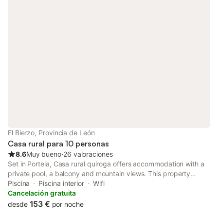
El Bierzo, Provincia de León
Casa rural para 10 personas
8.6
Muy bueno
⋅
26 valoraciones
Set in Portela, Casa rural quiroga offers accommodation with a
private pool, a balcony and mountain views. This property
offers access to a terrace, bowling in the bowling alley, free
Piscina
Piscina interior
Wifi
private parking and free WiFi.
Cancelación gratuita
153 €
desde
por noche