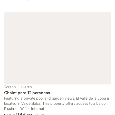
Toreno, El Bierzo
Chalet para 12 personas
Featuring a private pool and garden views, El Valle de la Loba is
located in Valdelaloba. This property offers access to a balcony,
free private parking and free WiFi. The property is non-smoking
Piscina
Wifi
Internet
and is situated 45 km from Las Médulas Roman Mines.
119 €
desde
por noche