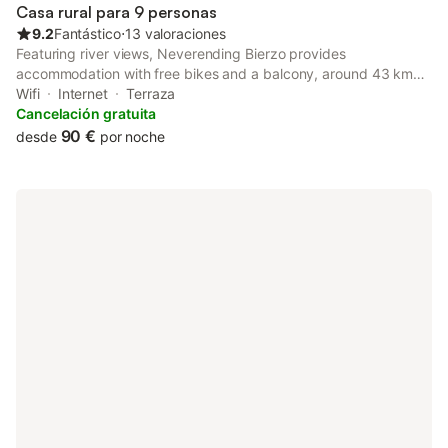
Casa rural para 9 personas
9.2
Fantástico
⋅
13 valoraciones
Featuring river views, Neverending Bierzo provides
accommodation with free bikes and a balcony, around 43 km
from Ponferrada Castle.
Wifi
Internet
Terraza
Cancelación gratuita
90 €
desde
por noche