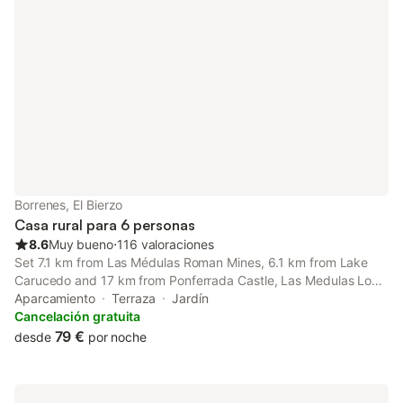
Borrenes, El Bierzo
Casa rural para 6 personas
8.6
Muy bueno
⋅
116 valoraciones
Set 7.1 km from Las Médulas Roman Mines, 6.1 km from Lake
Carucedo and 17 km from Ponferrada Castle, Las Medulas Los
Telares offers accommodation located in Las Médulas. Featuring
Aparcamiento
Terraza
Jardín
family rooms, this property also provides guests with a sun
Cancelación gratuita
terrace.
79 €
desde
por noche