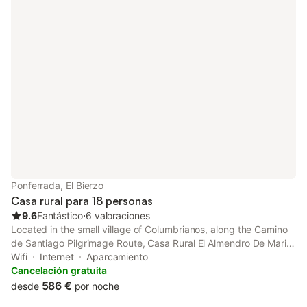
Ponferrada, El Bierzo
Casa rural para 18 personas
9.6
Fantástico
⋅
6 valoraciones
Located in the small village of Columbrianos, along the Camino
de Santiago Pilgrimage Route, Casa Rural El Almendro De Maria
offers spacious rooms with garden views. Free Wi-Fi is
Wifi
Internet
Aparcamiento
provided.
Cancelación gratuita
586 €
desde
por noche