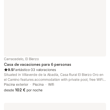
Carracedelo, El Bierzo
Casa de vacaciones para 6 personas
9.5
Fantástico
⋅
33 valoraciones
Situated in Villaverde de la Abadía, Casa Rural El Bierzo Oro en
el Camino features accommodation with private pool, free WiFi
and free private parking for guests who drive. The air-
Piscina exterior
Piscina
Wifi
conditioned accommodation is 17 km from Las Médulas Roman
102 €
desde
por noche
Mines.