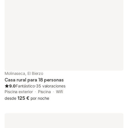
quedarse en casa, encontrará una lavadora de uso exclusivo
para el alojamiento y una cafetera, perfecta para comenzar el
día con energía. Además, para mantener un ambiente
agradable durante su estancia, la casa cuenta con un
ventilador, asegurando así su confort en los días más cálidos. El
exterior ofrece un tranquilo jardín de uso comunitario, ideal para
disfrutar del aire libre y relajarse bajo el sol. Aunque cabe
destacar que, para mantener la tranquilidad y seguridad del
lugar, no es posible hacer barbacoas ni aceptar reservas de
grupos menores de edad. Ubicada a solo 3000 metros del lago,
esta casa de campo es perfecta para los amantes de los
deportes acuáticos y aquellos que desean sumergirse en la
belleza natural que rodea la propiedad. La proximidad al monte
Molinaseca, El Bierzo
permite a los huéspedes disfrutar de caminatas y exploraciones
Casa rural para 18 personas
sin fin, mientra
9.0
Fantástico
⋅
35 valoraciones
Piscina exterior
Piscina
Wifi
125 €
desde
por noche