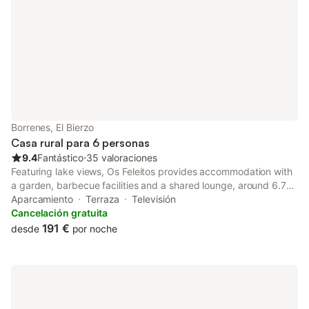
Borrenes, El Bierzo
Casa rural para 6 personas
9.4
Fantástico
⋅
35 valoraciones
Featuring lake views, Os Feleitos provides accommodation with
a garden, barbecue facilities and a shared lounge, around 6.7
km from Las Médulas Roman Mines. This property offers access
Aparcamiento
Terraza
Televisión
to a balcony and free private parking.
Cancelación gratuita
191 €
desde
por noche