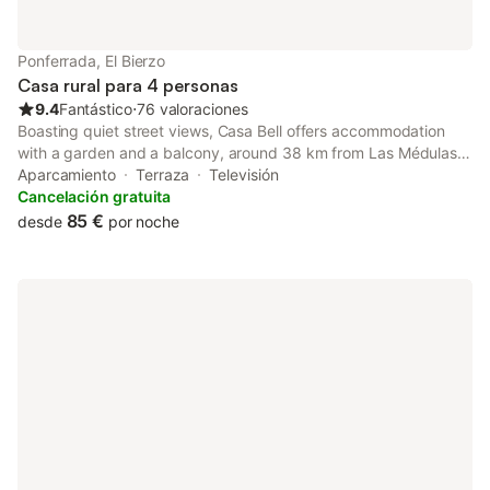
tratamientos de belleza, envolturas corporales y paquetes de
bienestar, mientras que la habitación está equipada con
armario, secador de pelo y albornoces para su estancia.
Ponferrada, El Bierzo
Casa rural para 4 personas
9.4
Fantástico
⋅
76 valoraciones
Boasting quiet street views, Casa Bell offers accommodation
with a garden and a balcony, around 38 km from Las Médulas
Roman Mines. Featuring private check-in and check-out, this
Aparcamiento
Terraza
Televisión
property also provides guests with a picnic area.
Cancelación gratuita
85 €
desde
por noche