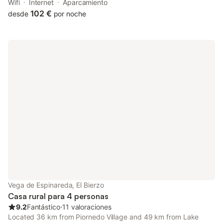
country house set in Trabadelo, 31 km from Las Médulas Roman
Wifi
Internet
Aparcamiento
Mines.
102 €
desde
por noche
Vega de Espinareda, El Bierzo
Casa rural para 4 personas
9.2
Fantástico
⋅
11 valoraciones
Located 36 km from Piornedo Village and 49 km from Lake