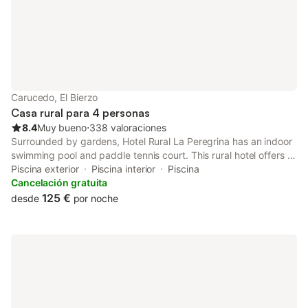
Carucedo, El Bierzo
Casa rural para 4 personas
8.4
Muy bueno
⋅
338 valoraciones
Surrounded by gardens, Hotel Rural La Peregrina has an indoor
swimming pool and paddle tennis court. This rural hotel offers a
lounge with open fireplace and free Wi-Fi. Rooms at the
Piscina exterior
Piscina interior
Piscina
Peregrina Hotel have either a balcony or a small garden.
Cancelación gratuita
125 €
desde
por noche