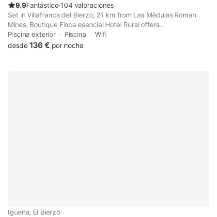
9.9
Fantástico
⋅
104 valoraciones
Set in Villafranca del Bierzo, 21 km from Las Médulas Roman
Mines, Boutique Finca esencial Hotel Rural offers
accommodation with a seasonal outdoor swimming pool, free
Piscina exterior
Piscina
Wifi
private parking, a garden and a terrace.
136 €
desde
por noche
Igüeña, El Bierzo