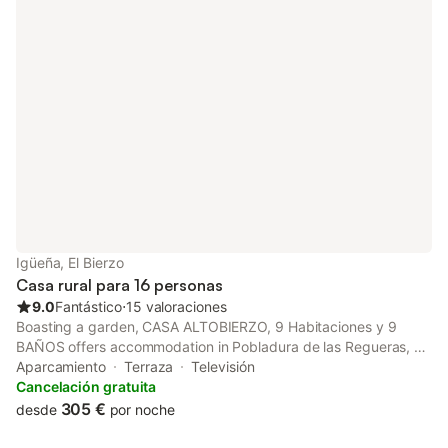
Igüeña, El Bierzo
Casa rural para 16 personas
9.0
Fantástico
⋅
15 valoraciones
Boasting a garden, CASA ALTOBIERZO, 9 Habitaciones y 9
BAÑOS offers accommodation in Pobladura de las Regueras, 42
km from Ponferrada Castle and 44 km from Palacio Episcopal
Aparcamiento
Terraza
Televisión
de Astorga.
Cancelación gratuita
305 €
desde
por noche