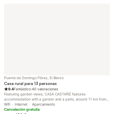
Puente de Domingo Flórez, El Bierzo
Casa rural para 13 personas
9.4
Fantástico
⋅
40 valoraciones
Featuring garden views, CASA CASTAÑÉ features
accommodation with a garden and a patio, around 11 km from
Las Médulas Roman Mines. This property offers access to a
Wifi
Internet
Aparcamiento
terrace, free private parking and free WiFi.
Cancelación gratuita