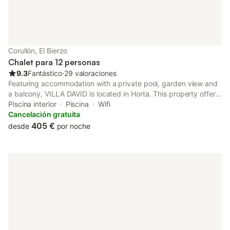
Corullón, El Bierzo
Chalet para 12 personas
9.3
Fantástico
⋅
29 valoraciones
Featuring accommodation with a private pool, garden view and
a balcony, VILLA DAVID is located in Horta. This property offers
access to a terrace, tennis at the tennis court, free private
Piscina interior
Piscina
Wifi
parking and free WiFi.
Cancelación gratuita
405 €
desde
por noche