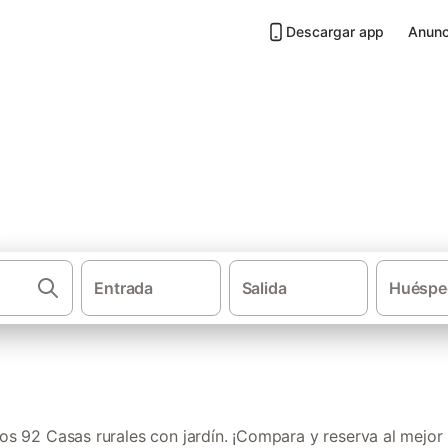
Descargar app
Anunc
 jardín en Provincia de Salam
Entrada
Salida
Huéspe
·
·
Casas rurales
Castilla y León
Casas ru
s 92 Casas rurales con jardín. ¡Compara y reserva al mejor 