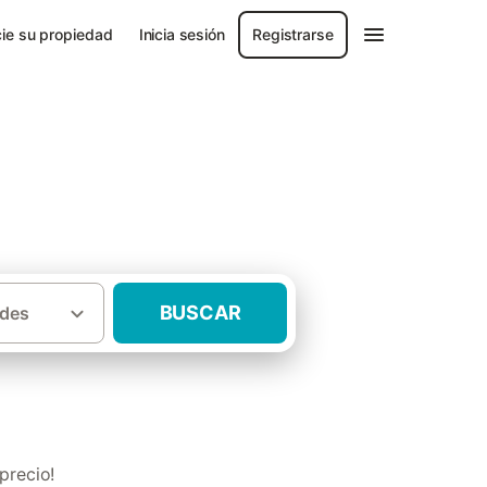
ie su propiedad
Inicia sesión
Registrarse
anca
BUSCAR
des
rales con jardín Provincia de Salamanca
precio!