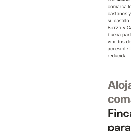
comarca l
castaños y
su castill
Bierzo y C
buena part
viñedos de
accesible 
reducida.
Aloj
com
Finc
para