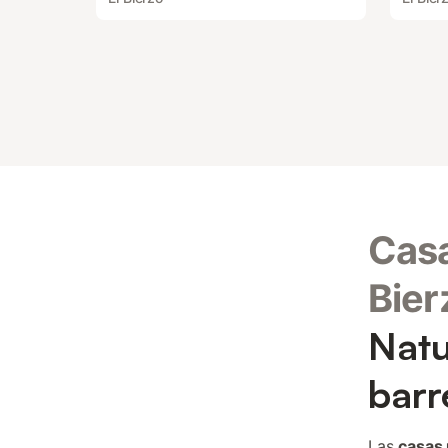
Casa
Bier
Natu
barr
Las
casas 