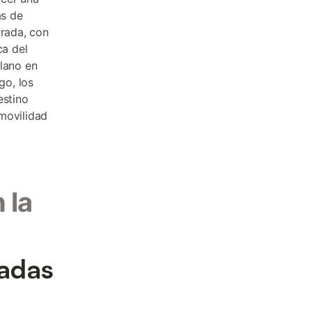
as de
rrada, con
ca del
llano en
go, los
estino
movilidad
 la
sadas