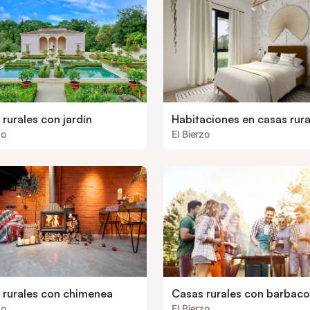
rurales con jardín
Habitaciones en casas rura
zo
El Bierzo
 rurales con chimenea
Casas rurales con barbac
zo
El Bierzo