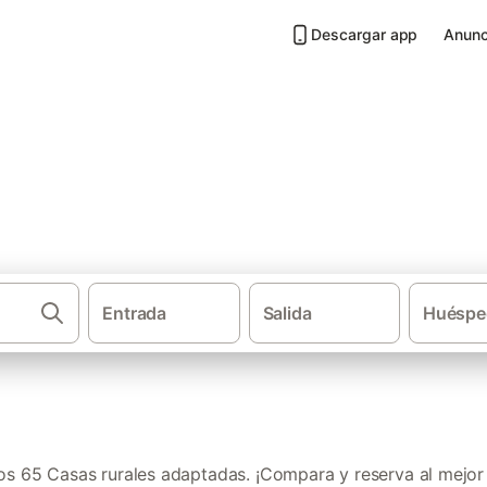
Descargar app
Anunc
ptadas en El Bierzo
Entrada
Salida
Huéspe
·
Casas rurales
Castilla y
s 65 Casas rurales adaptadas. ¡Compara y reserva al mejor 