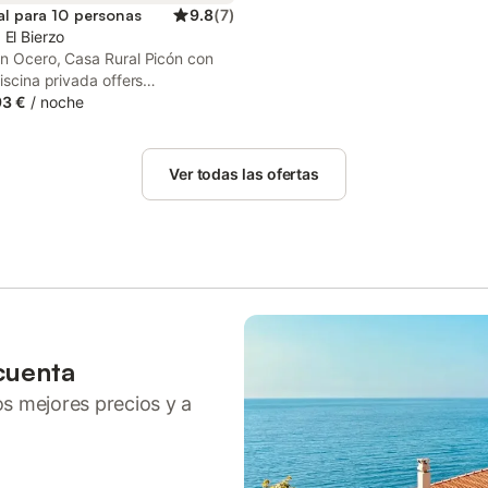
al para 10 personas
9.8
(
7
)
El Bierzo
in Ocero, Casa Rural Picón con
piscina privada offers
ation with a private pool, a
93 €
/
noche
 pool views. This recently
d chalet is located 37 km from
las Roman Mines and 22 km
Ver todas las ofertas
ferrada Castle.
cuenta
ros mejores precios y a