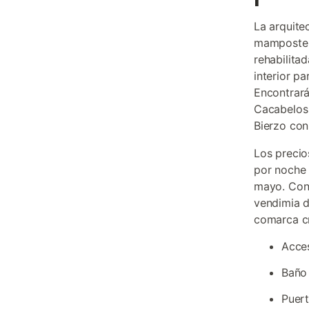
La arquite
mamposterí
rehabilita
interior p
Encontrará
Cacabelos 
Bierzo con 
Los precio
por noche 
mayo. Conv
vendimia d
comarca cr
Acces
Baño 
Puert