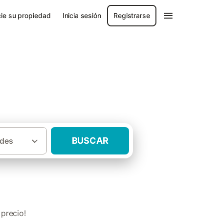
ie su propiedad
Inicia sesión
Registrarse
BUSCAR
des
·
 León
Casas rurales adaptadas El Bierzo
precio!