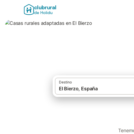
clubrural
de Holidu
Casas rurales ada
Destino
Tenemo