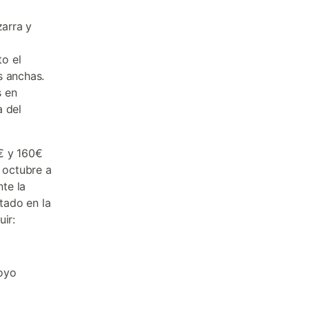
zarra y
o el
s anchas.
s en
a del
€ y 160€
 octubre a
te la
tado en la
ir:
oyo