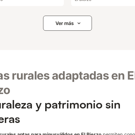
Ver más
s rurales adaptadas en E
zo
raleza y patrimonio sin
eras
rurales aptas para minusválidos en El Bierzo
permiten cono