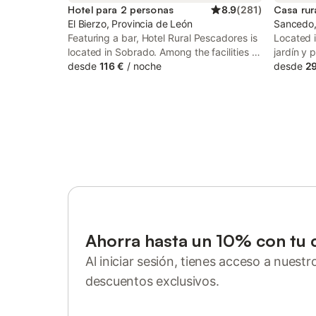
Hotel para 2 personas
8.9
(
281
)
Casa rur
El Bierzo, Provincia de León
Sancedo, 
Featuring a bar, Hotel Rural Pescadores is
Located 
located in Sobrado. Among the facilities of
jardín y 
this property are a restaurant, and a
desde
116 €
/
noche
accommod
desde
2
shared lounge, along with free WiFi. A tour
patio and
desk can provide information on the area.
renovate
Las Médu
from Pon
Ahorra hasta un 10% con tu 
Al iniciar sesión, tienes acceso a nuest
descuentos exclusivos.
Inicia sesión o regístrate