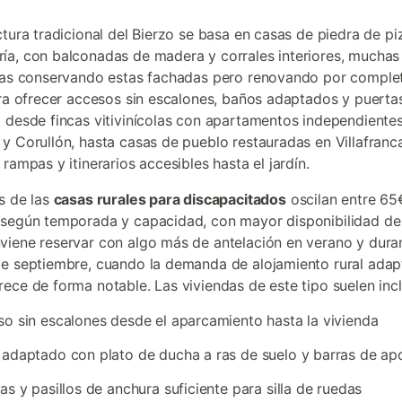
ctura tradicional del Bierzo se basa en casas de piedra de pi
a, con balconadas de madera y corrales interiores, muchas
das conservando estas fachadas pero renovando por complet
ara ofrecer accesos sin escalones, baños adaptados y puerta
 desde fincas vitivinícolas con apartamentos independiente
y Corullón, hasta casas de pueblo restauradas en Villafranc
rampas y itinerarios accesibles hasta el jardín.
s de las
casas rurales para discapacitados
oscilan entre 65
según temporada y capacidad, con mayor disponibilidad de
iene reservar con algo más de antelación en verano y duran
e septiembre, cuando la demanda de alojamiento rural adap
ece de forma notable. Las viviendas de este tipo suelen inclu
o sin escalones desde el aparcamiento hasta la vivienda
adaptado con plato de ducha a ras de suelo y barras de ap
as y pasillos de anchura suficiente para silla de ruedas