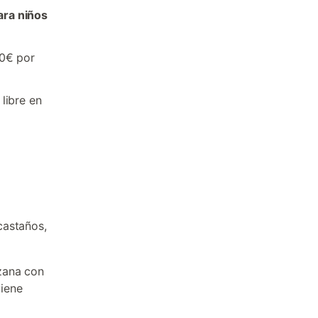
ara niños
20€ por
libre en
castaños,
zana con
viene