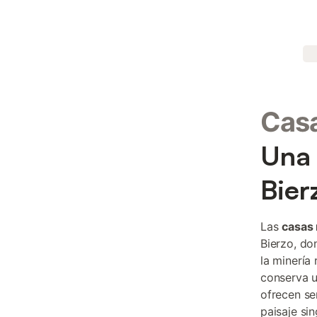
Casa
Una 
Bier
Las
casas 
Bierzo, do
la minería
conserva u
ofrecen se
paisaje si