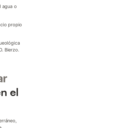
l agua o
ncio propio
queológica
. Bierzo.
ar
n el
erráneo,
e.