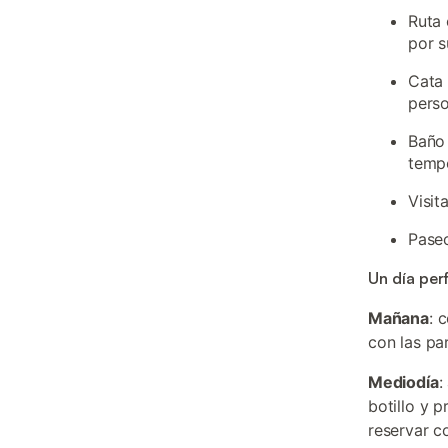
Ruta 
por s
Cata 
pers
Baño 
tempo
Visit
Paseo
Un día per
Mañana
: 
con las pa
Mediodía
:
botillo y 
reservar c