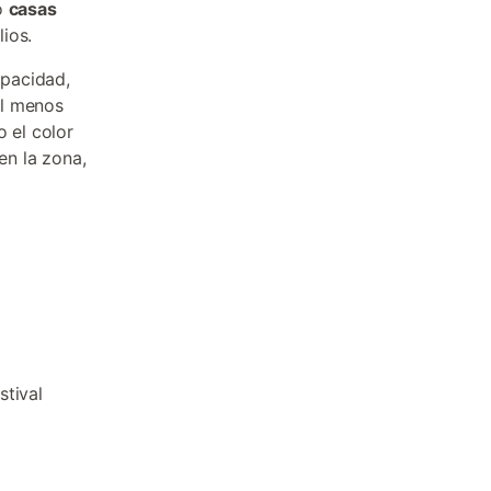
o
casas
ios.
apacidad,
al menos
 el color
en la zona,
stival