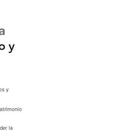
a
o y
os y
atrimonio
der la