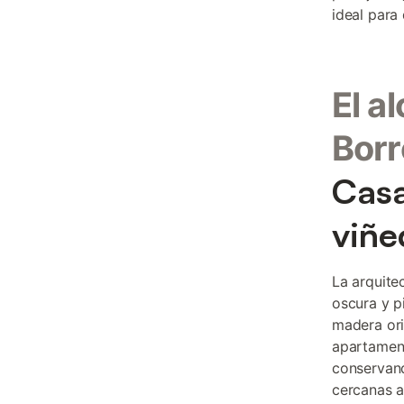
ideal para
El a
Bor
Casa
viñe
La arquite
oscura y p
madera ori
apartament
conservand
cercanas a