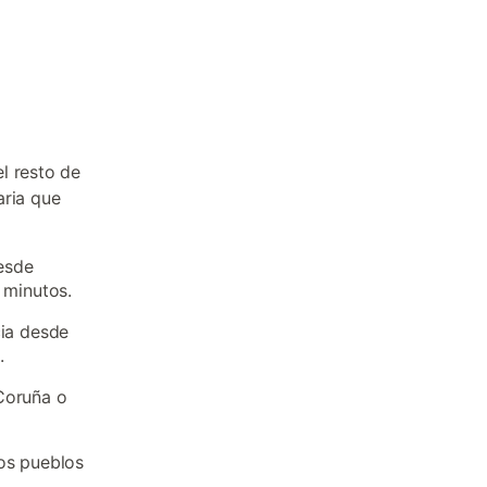
l resto de
aria que
esde
 minutos.
cia desde
.
Coruña o
los pueblos