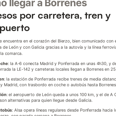
 llegar a Borrenes
sos por carretera, tren y
puerto
e encuentra en el corazón del Bierzo, bien comunicado con e
a de León y con Galicia gracias a la autovía y la línea ferrovi
 la comarca.
oche
: la A-6 conecta Madrid y Ponferrada en unas 4h30, y d
rrada la LE-142 y carreteras locales llegan a Borrenes en 25
en
: la estación de Ponferrada recibe trenes de media distan
y Madrid, con trasbordo en coche o autobús hasta Borrenes
vión
: el aeropuerto de León queda a unos 100 km, y el de A 
son alternativas para quien llegue desde Galicia.
utobús
: Alsa opera líneas regulares desde Ponferrada hacia 
ierzo, con parada cercana a Borrenes.