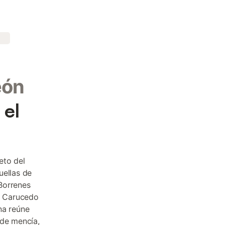
eón
 el
eto del
uellas de
Borrenes
 y Carucedo
na reúne
 de mencía,