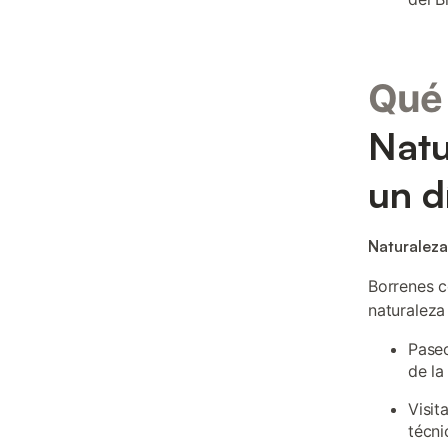
Qué 
Natu
un d
Naturaleza
Borrenes c
naturaleza
Paseo
de la
Visit
técni