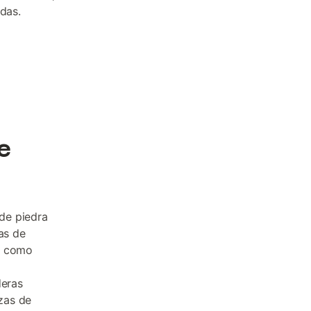
adas.
e
 de piedra
as de
do como
deras
zas de