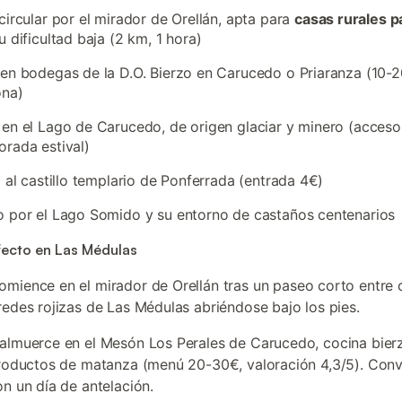
circular por el mirador de Orellán, apta para
casas rurales p
u dificultad baja (2 km, 1 hora)
en bodegas de la D.O. Bierzo en Carucedo o Priaranza (10-
ona)
en el Lago de Carucedo, de origen glaciar y minero (acceso 
rada estival)
a al castillo templario de Ponferrada (entrada 4€)
 por el Lago Somido y su entorno de castaños centenarios
fecto en Las Médulas
comience en el mirador de Orellán tras un paseo corto entre 
redes rojizas de Las Médulas abriéndose bajo los pies.
 almuerce en el Mesón Los Perales de Carucedo, cocina bier
productos de matanza (menú 20-30€, valoración 4,3/5). Con
on un día de antelación.