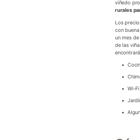
viñedo pro
rurales pa
Los precio
con buena 
un mes de 
de las viñ
encontrará
Coci
Chime
Wi-Fi
Jardí
Algun