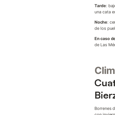
Tarde
: ba
una cata e
Noche
: ce
de los pue
En caso de
de Las Méd
Clim
Cuat
Bier
Borrenes di
con invier