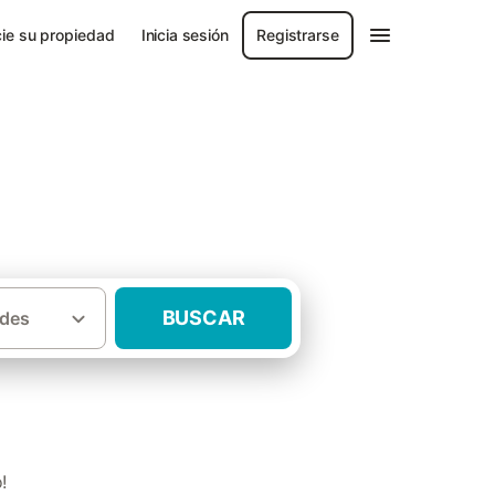
ie su propiedad
Inicia sesión
Registrarse
BUSCAR
des
·
·
Castilla y León
Casas rurales Borrenes
!