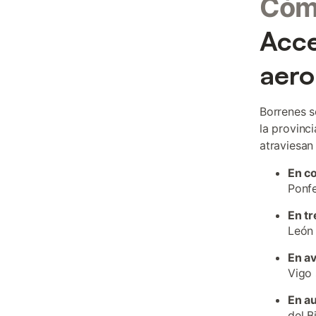
Cómo
Acce
aero
Borrenes s
la provinci
atraviesan
En c
Ponfe
En tr
León 
En a
Vigo 
En a
del B