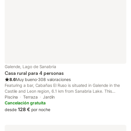
Galende, Lago de Sanabria
Casa rural para 4 personas
8.6
Muy bueno
⋅
308 valoraciones
Featuring a bar, Cabañas El Ruso is situated in Galende in the
Castile and Leon region, 6.1 km from Sanabria Lake. This
property offers access to a terrace and free private parking.
Piscina
Terraza
Jardín
Cancelación gratuita
128 €
desde
por noche