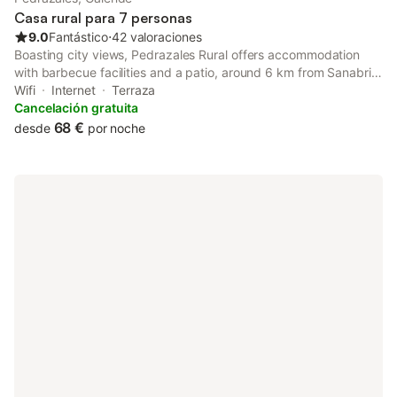
Casa rural para 7 personas
9.0
Fantástico
⋅
42 valoraciones
Boasting city views, Pedrazales Rural offers accommodation
with barbecue facilities and a patio, around 6 km from Sanabria
Lake. This property offers access to a balcony, free private
Wifi
Internet
Terraza
parking and free WiFi.
Cancelación gratuita
68 €
desde
por noche