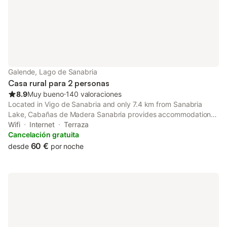
Galende, Lago de Sanabria
Casa rural para 2 personas
8.9
Muy bueno
⋅
140 valoraciones
Located in Vigo de Sanabria and only 7.4 km from Sanabria
Lake, Cabañas de Madera Sanabria provides accommodation
with mountain views, free WiFi and free private parking.
Wifi
Internet
Terraza
Cancelación gratuita
60 €
desde
por noche