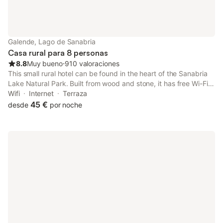
Galende, Lago de Sanabria
Casa rural para 8 personas
8.8
Muy bueno
⋅
910 valoraciones
This small rural hotel can be found in the heart of the Sanabria
Lake Natural Park. Built from wood and stone, it has free Wi-Fi.
The rooms in El Recreo de san Martin sl are practical and
Wifi
Internet
Terraza
welcoming. All have DVD players and fridge.
45 €
desde
por noche