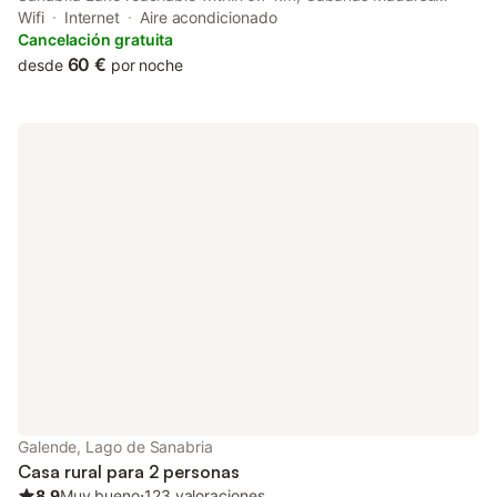
offers accommodation with free WiFi, BBQ facilities, a garden
Wifi
Internet
Aire acondicionado
and free private parking.
Cancelación gratuita
60 €
desde
por noche
Galende, Lago de Sanabria
Casa rural para 2 personas
8.9
Muy bueno
⋅
123 valoraciones