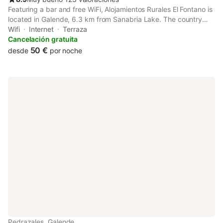
Featuring a bar and free WiFi, Alojamientos Rurales El Fontano is
located in Galende, 6.3 km from Sanabria Lake. The country
house features family rooms.
Wifi
Internet
Terraza
Cancelación gratuita
50 €
desde
por noche
Pedrazales, Galende