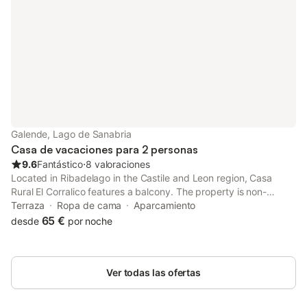
Galende, Lago de Sanabria
Casa de vacaciones para 2 personas
9.6
Fantástico
⋅
8 valoraciones
Located in Ribadelago in the Castile and Leon region, Casa
Rural El Corralico features a balcony. The property is non-
smoking and is set 3.3 km from Sanabria Lake.
Terraza
Ropa de cama
Aparcamiento
65 €
desde
por noche
Ver todas las ofertas