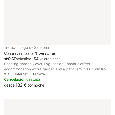
Trefacio, Lago de Sanabria
Casa rural para 4 personas
9.6
Fantástico
⋅
154 valoraciones
Boasting garden views, Lagunas de Sanabria offers
accommodation with a garden and a patio, around 8.1 km from
Sanabria Lake. Guests can benefit from a balcony and an
Wifi
Internet
Terraza
outdoor fireplace.
Cancelación gratuita
132 €
desde
por noche