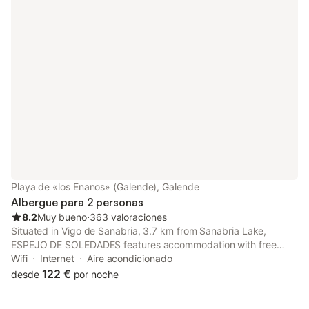
Playa de «los Enanos» (Galende), Galende
Albergue para 2 personas
8.2
Muy bueno
⋅
363 valoraciones
Situated in Vigo de Sanabria, 3.7 km from Sanabria Lake,
ESPEJO DE SOLEDADES features accommodation with free
WiFi, air conditioning and access to a garden with a terrace. The
Wifi
Internet
Aire acondicionado
lodge offers 4-star accommodation with a hot tub.
122 €
desde
por noche