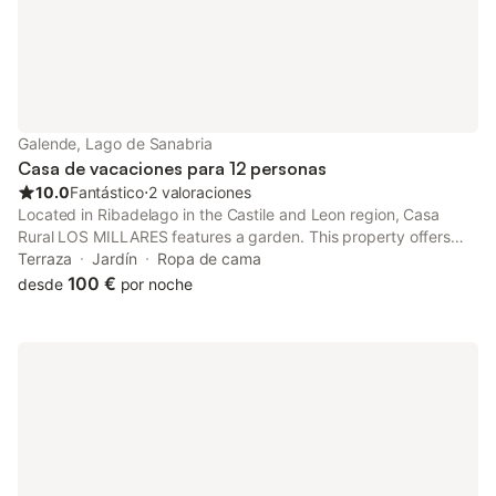
Galende, Lago de Sanabria
Casa de vacaciones para 12 personas
10.0
Fantástico
⋅
2 valoraciones
Located in Ribadelago in the Castile and Leon region, Casa
Rural LOS MILLARES features a garden. This property offers
access to a balcony and free private parking. The property is
Terraza
Jardín
Ropa de cama
non-smoking and is situated 3.8 km from Sanabria Lake.
100 €
desde
por noche