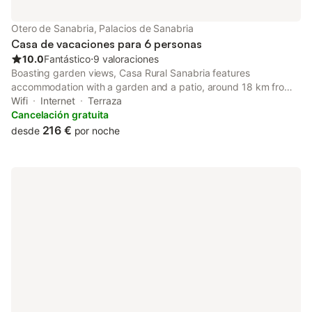
Otero de Sanabria, Palacios de Sanabria
Casa de vacaciones para 6 personas
10.0
Fantástico
⋅
9 valoraciones
Boasting garden views, Casa Rural Sanabria features
accommodation with a garden and a patio, around 18 km from
Sanabria Lake. This property offers access to a balcony, free
Wifi
Internet
Terraza
private parking and free WiFi.
Cancelación gratuita
216 €
desde
por noche