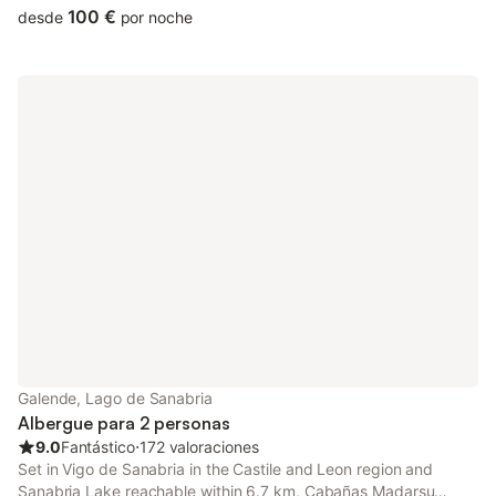
private parking and free WiFi.
100 €
desde
por noche
Galende, Lago de Sanabria
Albergue para 2 personas
9.0
Fantástico
⋅
172 valoraciones
Set in Vigo de Sanabria in the Castile and Leon region and
Sanabria Lake reachable within 6.7 km, Cabañas Madarsu