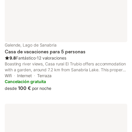
Galende, Lago de Sanabria
Casa de vacaciones para 5 personas
9.8
Fantástico
⋅
12 valoraciones
Boasting river views, Casa rural El Trubio offers accommodation
with a garden, around 7.2 km from Sanabria Lake. This property
offers access to a patio, free private parking and free WiFi.
Wifi
Internet
Terraza
Cancelación gratuita
100 €
desde
por noche