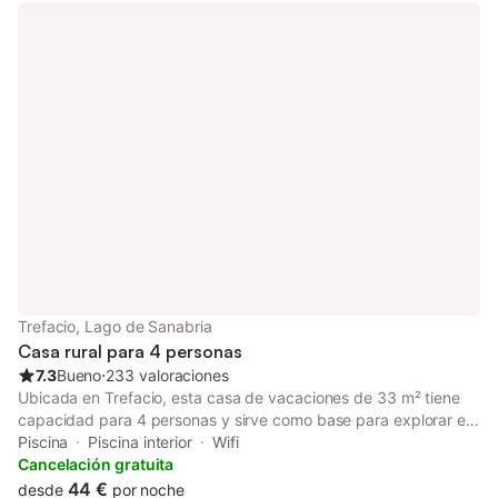
Trefacio, Lago de Sanabria
Casa rural para 4 personas
7.3
Bueno
⋅
233 valoraciones
Ubicada en Trefacio, esta casa de vacaciones de 33 m² tiene
capacidad para 4 personas y sirve como base para explorar el
entorno. La propiedad se encuentra a 100 m del centro de la
Piscina
Piscina interior
Wifi
ciudad y a 1 km de Peña Furada, mientras que el lago está
Cancelación gratuita
situado a 4 km. El interior cuenta con un dormitorio con una
44 €
desde
por noche