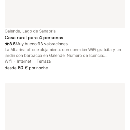
Galende, Lago de Sanabria
Casa rural para 4 personas
8.5
Muy bueno
⋅
93 valoraciones
La Albarina ofrece alojamiento con conexión WiFi gratuita y un
jardín con barbacoa en Galende. Número de licencia:
49/000067
Wifi
Internet
Terraza
60 €
desde
por noche