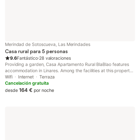
Merindad de Sotoscueva, Las Merindades
Casa rural para 5 personas
9.6
Fantástico
⋅
28 valoraciones
Providing a garden, Casa Apartamento Rural BlaBlao features
accommodation in Linares. Among the facilities at this property
are luggage storage space and a concierge service, along with
Wifi
Internet
Terraza
free WiFi throughout the property.
Cancelación gratuita
164 €
desde
por noche