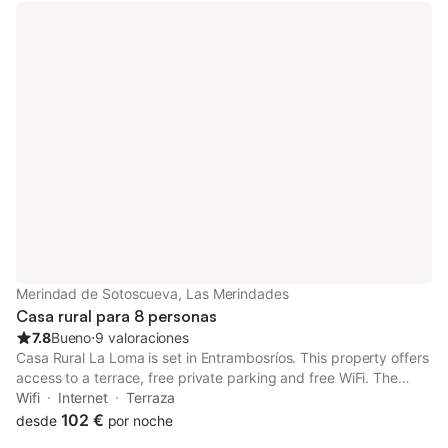
Merindad de Sotoscueva, Las Merindades
Casa rural para 8 personas
7.8
Bueno
⋅
9 valoraciones
Casa Rural La Loma is set in Entrambosríos. This property offers
access to a terrace, free private parking and free WiFi. The
accommodation offers a shared kitchen and a shared lounge for
Wifi
Internet
Terraza
guests.
102 €
desde
por noche