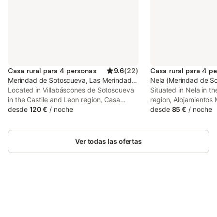
Casa rural para 4 personas
9.6
(
22
)
Casa rural para 4 p
Merindad de Sotoscueva, Las Merindades
Nela (Merindad de S
Located in Villabáscones de Sotoscueva
Situated in Nela in t
in the Castile and Leon region, Casa
region, Alojamientos
Guareña has a balcony and garden
desde
120 €
/
noche
a garden. The prope
desde
85 €
/
noche
views. Both free WiFi and parking on-site
garden views. It is po
are available at the country house free of
sit outside and enjoy
charge.
grounds.
Ver todas las ofertas
Ahorra hasta un 10% en muchos
Inicia sesión
alojamientos con tu cuenta.