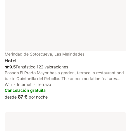
Merindad de Sotoscueva, Las Merindades
Hotel
9.5
Fantástico
⋅
122 valoraciones
Posada El Prado Mayor has a garden, terrace, a restaurant and
bar in Quintanilla del Rebollar. The accommodation features
room service, a business centre and organising tours for guests.
Wifi
Internet
Terraza
At the hotel, the rooms are fitted with a desk.
Cancelación gratuita
87 €
desde
por noche