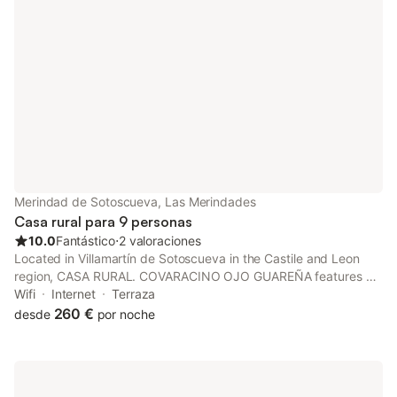
Merindad de Sotoscueva, Las Merindades
Casa rural para 9 personas
10.0
Fantástico
⋅
2 valoraciones
Located in Villamartín de Sotoscueva in the Castile and Leon
region, CASA RURAL. COVARACINO OJO GUAREÑA features a
balcony and garden views.
Wifi
Internet
Terraza
260 €
desde
por noche