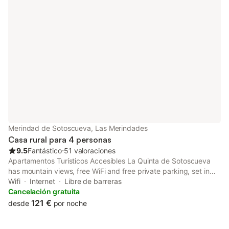
Merindad de Sotoscueva, Las Merindades
Casa rural para 4 personas
9.5
Fantástico
⋅
51 valoraciones
Apartamentos Turísticos Accesibles La Quinta de Sotoscueva
has mountain views, free WiFi and free private parking, set in
Quintanilla del Rebollar. Guests can access the apartment via
Wifi
Internet
Libre de barreras
private entrance.
Cancelación gratuita
121 €
desde
por noche