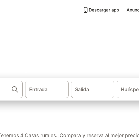
Descargar app
Anunc
astrojeriz
Entrada
Salida
Huéspe
·
·
Casas rurales
Castilla y León
Provin
Tenemos 4 Casas rurales. ¡Compara y reserva al mejor precio