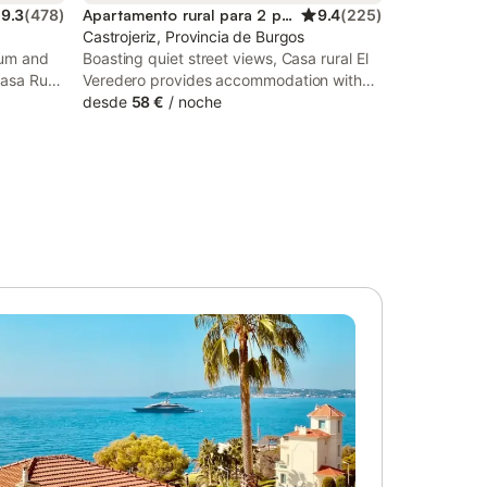
9.3
(
478
)
Apartamento rural para 2 personas
9.4
(
225
)
Castrojeriz, Provincia de Burgos
eum and
Boasting quiet street views, Casa rural El
asa Rural
Veredero provides accommodation with
rooms
patio, around 47 km from Burgos Museum.
desde
58 €
/
noche
e
Featuring a housekeeping service, this
property also provides guests with a
children's playground.