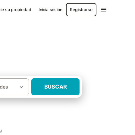
ie su propiedad
Inicia sesión
Registrarse
BUSCAR
des
·
cia de Burgos
Casas rurales Castrojeriz
!