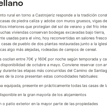
ellano
ento rural en torno a Castrojeriz responde a la tradición cons
 casas de piedra caliza y adobe con muros gruesos, vigas d
tios interiores que protegían del sol de verano y del frío int
Muchas viviendas conservan bodegas excavadas bajo tierra,
te usadas para el vino, hoy reconvertidas en salones fresc
 casas de pueblo de dos plantas restauradas junto a la igles
ncas algo más alejadas, rodeadas de campos de cereal.
s oscilan entre 70€ y 160€ por noche según temporada y ca
disponibilidad de octubre a mayo. Conviene reservar con an
y durante las etapas más concurridas del Camino de Santiag
les de la zona presentan estas comodidades habituales:
a equipada, presente en prácticamente todas las casas de 
disponible en la gran mayoría de los alojamientos
n o patio exterior en la mayor parte de las propiedades