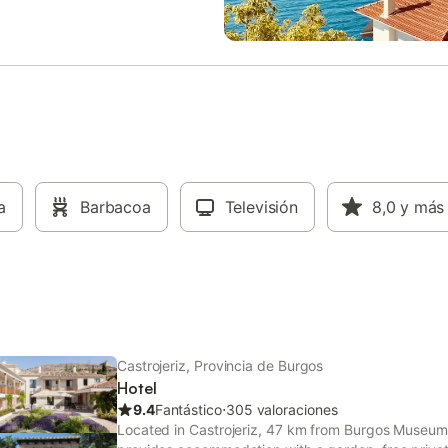
, disponible por un suplemento.
jamiento cuenta con
sticas de ahorro de luz y agua.
rededores se pueden visitar
ores pueblos como Castrojeriz,
do entre los más bonitos de
sí como Lerma y la histórica
e Burgos.
a
Barbacoa
Televisión
8,0
y más
Castrojeriz, Provincia de Burgos
Hotel
9.4
Fantástico
⋅
305 valoraciones
Located in Castrojeriz, 47 km from Burgos Museum