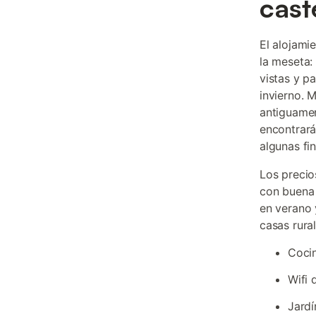
cast
El alojami
la meseta:
vistas y pa
invierno. 
antiguamen
encontrará
algunas fi
Los precio
con buena 
en verano 
casas rura
Cocin
Wifi 
Jardí