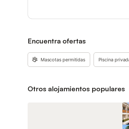
mascotas
Este alo
caracterí
En los al
encantad
reconoci
España, a
Encuentra ofertas
ciudad d
Mascotas permitidas
Piscina privad
Otros alojamientos populares