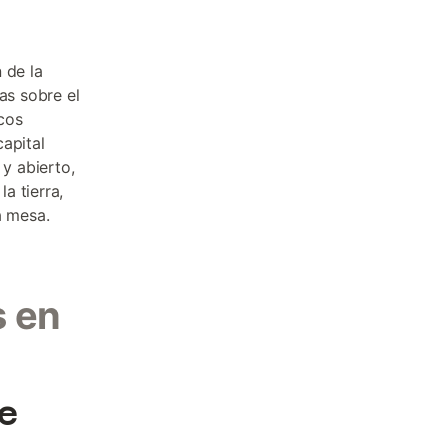
 de la
as sobre el
cos
apital
 y abierto,
a tierra,
a mesa.
s en
e