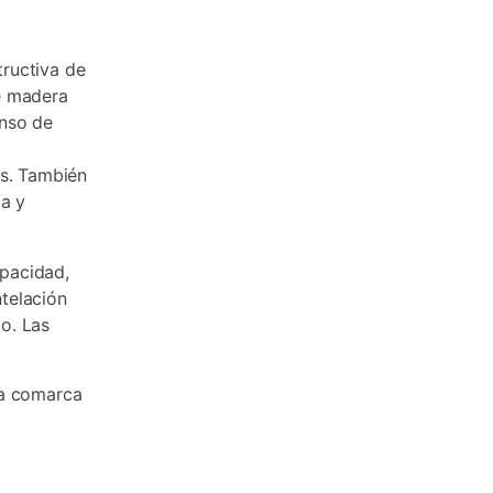
tructiva de
e madera
enso de
os. También
ia y
pacidad,
telación
o. Las
la comarca