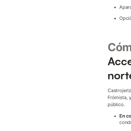
Aparc
Opci
Cómo
Acce
nort
Castrojeri
Frómista, 
público.
En c
condu