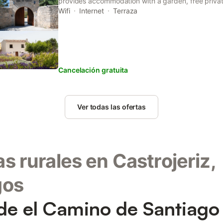
provides accommodation with a garden, free privat
and a terrace. Each accommodation at the 4-star 
Wifi
Internet
Terraza
free WiFi.
Cancelación gratuita
Ver todas las ofertas
s rurales en Castrojeriz,
gos
e el Camino de Santiago