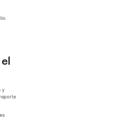
lio
el
s y
ansporte
les