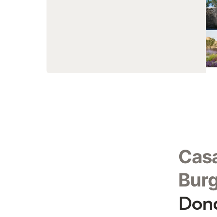
Casa
Bur
Dond