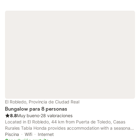
El Robledo, Provincia de Ciudad Real
Bungalow para 8 personas
8.8
Muy bueno
⋅
28 valoraciones
Located in El Robledo, 44 km from Puerta de Toledo, Casas
Rurales Tabla Honda provides accommodation with a seasonal
outdoor swimming pool, free private parking, a garden and a
Piscina
Wifi
Internet