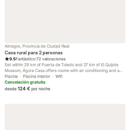
Almagro, Provincia de Ciudad Real
Casa rural para 2 personas
9.5
Fantástico
⋅
72 valoraciones
Set within 29 km of Puerta de Toledo and 27 km of El Quijote
Museum, Ágora Casa offers rooms with air conditioning and a
private bathroom in Almagro.
Piscina
Piscina interior
Wifi
Cancelación gratuita
124 €
desde
por noche