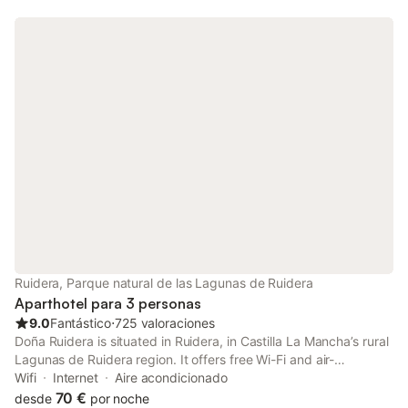
Ruidera, Parque natural de las Lagunas de Ruidera
Aparthotel para 3 personas
9.0
Fantástico
⋅
725 valoraciones
Doña Ruidera is situated in Ruidera, in Castilla La Mancha’s rural
Lagunas de Ruidera region. It offers free Wi-Fi and air-
conditioned rooms with wonderful views over Laguna del Rey
Wifi
Internet
Aire acondicionado
Lake. The Doña Ruidera uses biomass to provide eco-friendly
70 €
desde
por noche