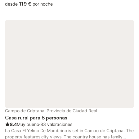
and an outdoor fireplace.
119 €
desde
por noche
Campo de Criptana, Provincia de Ciudad Real
Casa rural para 8 personas
8.4
Muy bueno
⋅
83 valoraciones
La Casa El Yelmo De Mambrino is set in Campo de Criptana. The
property features city views. The country house has family