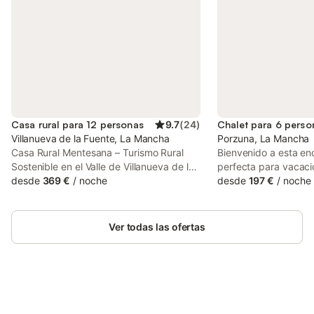
Casa rural para 12 personas
9.7
(
24
)
Chalet para 6 perso
Villanueva de la Fuente, La Mancha
Porzuna, La Mancha
Casa Rural Mentesana – Turismo Rural
Bienvenido a esta enc
Sostenible en el Valle de Villanueva de la
perfecta para vacacio
Fuente, Ciudad RealDescubre Casa Rural
desde
369 €
/
noche
con amigos. Disfruta 
desde
197 €
/
noche
Mentesana, un concepto único de
privada, el jacuzzi int
turismo rural sostenible en plena
impresionantes vista
naturaleza, ubicada en el Valle de
la ciudad. Te sentir
Ver todas las ofertas
Villanueva de la Fuente, en Ciudad Real.
todas las comodidade
Situada en un enclave estratégico entre
Piscina privada (abie
las provincias de Ciudad Real, Albacete y
15/09) - Jacuzzi inter
Jaén, esta acogedora cabaña de madera
la naturaleza. Exterior
es el destino perfecto para disfrutar de
dejará sin aliento, co
una estancia en un entorno natural
Ahorra hasta un 10% en muchos
acogedora ideal para 
Inicia sesión