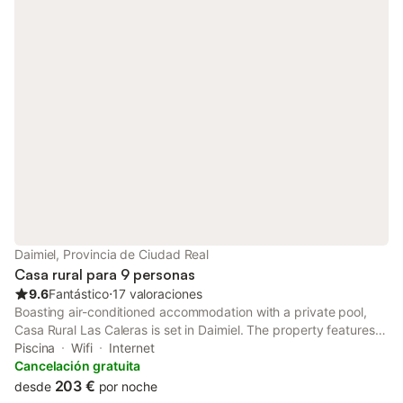
Daimiel, Provincia de Ciudad Real
Casa rural para 9 personas
9.6
Fantástico
⋅
17 valoraciones
Boasting air-conditioned accommodation with a private pool,
Casa Rural Las Caleras is set in Daimiel. The property features
pool and garden views, and is 37 km from Puerta de Toledo.
Piscina
Wifi
Internet
Cancelación gratuita
203 €
desde
por noche