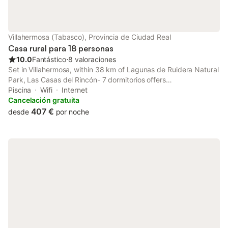
Villahermosa (Tabasco), Provincia de Ciudad Real
Casa rural para 18 personas
10.0
Fantástico
⋅
8 valoraciones
Set in Villahermosa, within 38 km of Lagunas de Ruidera Natural
Park, Las Casas del Rincón- 7 dormitorios offers
accommodation with free WiFi, air conditioning and a seasonal
Piscina
Wifi
Internet
outdoor swimming pool.
Cancelación gratuita
407 €
desde
por noche