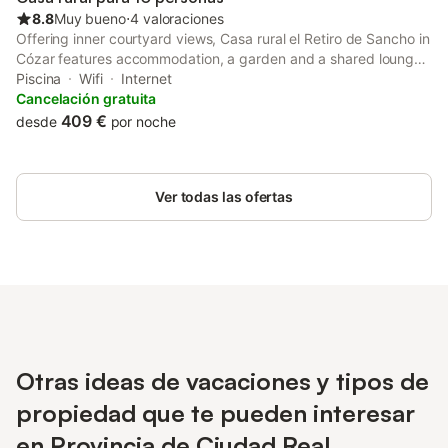
8.8
Muy bueno
⋅
4 valoraciones
Offering inner courtyard views, Casa rural el Retiro de Sancho in
Cózar features accommodation, a garden and a shared lounge.
With pool views, this accommodation provides a patio and a
Piscina
Wifi
Internet
swimming pool.
Cancelación gratuita
409 €
desde
por noche
Ver todas las ofertas
Otras ideas de vacaciones y tipos de
propiedad que te pueden interesar
en Provincia de Ciudad Real