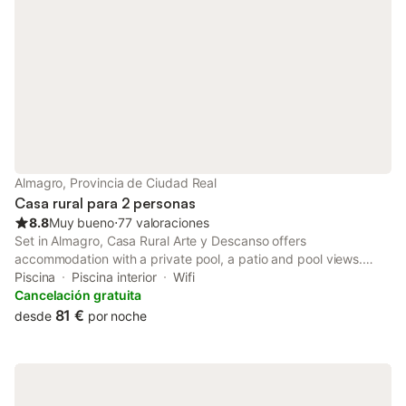
Almagro, Provincia de Ciudad Real
Casa rural para 2 personas
8.8
Muy bueno
⋅
77 valoraciones
Set in Almagro, Casa Rural Arte y Descanso offers
accommodation with a private pool, a patio and pool views.
Boasting luggage storage space, this property also provides
Piscina
Piscina interior
Wifi
guests with a sun terrace.
Cancelación gratuita
81 €
desde
por noche