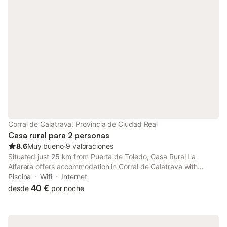
Corral de Calatrava, Provincia de Ciudad Real
Casa rural para 2 personas
8.6
Muy bueno
⋅
9 valoraciones
Situated just 25 km from Puerta de Toledo, Casa Rural La
Alfarera offers accommodation in Corral de Calatrava with
access to a seasonal outdoor swimming pool, a garden, as well
Piscina
Wifi
Internet
as a 24-hour front desk.
40 €
desde
por noche