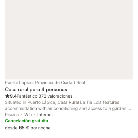
Puerto Lápice, Provincia de Ciudad Real
Casa rural para 4 personas
9.4
Fantástico
⋅
372 valoraciones
Situated in Puerto Lápice, Casa Rural La Tia Lola features
accommodation with air conditioning and access to a garden.
The property has garden and city views.
Piscina
Wifi
Internet
Cancelación gratuita
65 €
desde
por noche