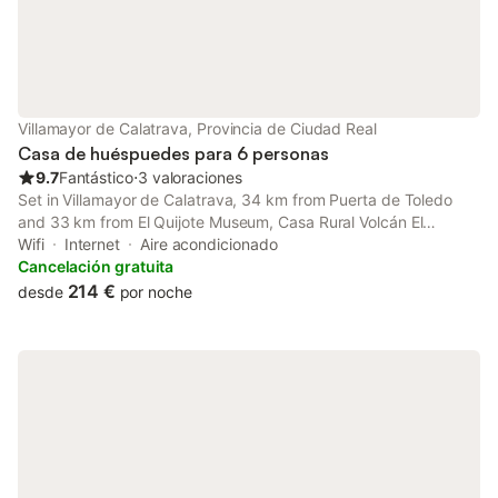
Villamayor de Calatrava, Provincia de Ciudad Real
Casa de huéspuedes para 6 personas
9.7
Fantástico
⋅
3 valoraciones
Set in Villamayor de Calatrava, 34 km from Puerta de Toledo
and 33 km from El Quijote Museum, Casa Rural Volcán El
Morrón. Villamayor de Cva. Offers air-conditioned
Wifi
Internet
Aire acondicionado
accommodation with a balcony and free WiFi.
Cancelación gratuita
214 €
desde
por noche