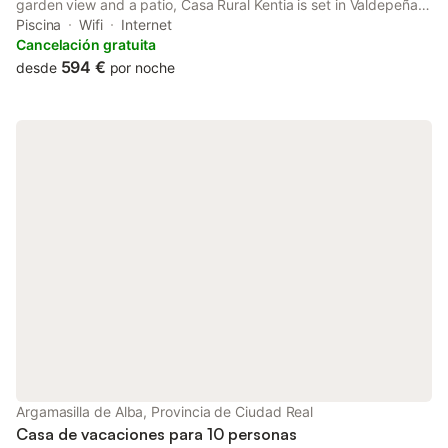
garden view and a patio, Casa Rural Kentia is set in Valdepeñas.
Boasting a shared kitchen, this property also provides guests
Piscina
Wifi
Internet
with a picnic area.
Cancelación gratuita
594 €
desde
por noche
Argamasilla de Alba, Provincia de Ciudad Real
Casa de vacaciones para 10 personas