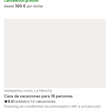
terrace.
Cancelación gratuita
100 €
desde
por noche
Valdepeñas (vino), La Mancha
Casa de vacaciones para 18 personas
9.2
Fantástico
⋅
14 valoraciones
Featuring air-conditioned accommodation with a private pool,