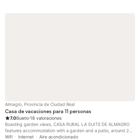
heating.
Almagro, Provincia de Ciudad Real
Casa de vacaciones para 11 personas
7.0
Bueno
⋅
18 valoraciones
Boasting garden views, CASA RURAL LA SUITE DE ALMAGRO
features accommodation with a garden and a patio, around 29
km from Puerta de Toledo. Guests can benefit from a balcony
Wifi
Internet
Aire acondicionado