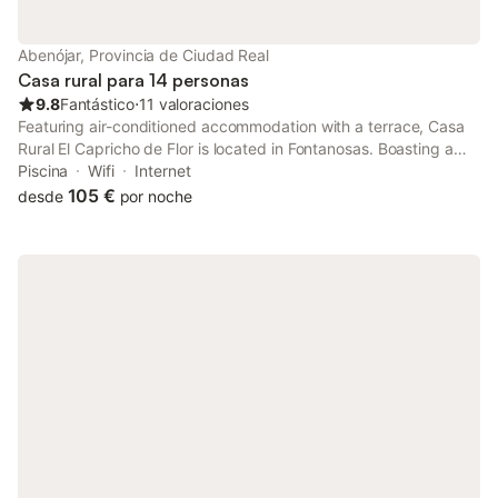
disfrutar de actividades como senderismo, ciclismo, equitación
y golf a menos de 3 km. El centro de la ciudad está a 500 m,
facilitando el acceso a servicios locales. La sala de juegos, con
Abenójar, Provincia de Ciudad Real
billar, ping-pong y dardos, ofrece entretenimiento, mientras que
Casa rural para 14 personas
la cocina compartida y la z
9.8
Fantástico
⋅
11 valoraciones
Featuring air-conditioned accommodation with a terrace, Casa
Rural El Capricho de Flor is located in Fontanosas. Boasting a
24-hour front desk, this property also provides guests with a
Piscina
Wifi
Internet
year-round outdoor pool.
105 €
desde
por noche