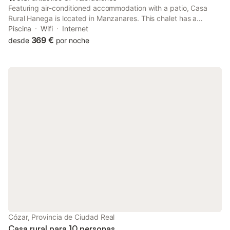
Featuring air-conditioned accommodation with a patio, Casa
Rural Hanega is located in Manzanares. This chalet has a
private pool, a garden, barbecue facilities, free WiFi and free
Piscina
Wifi
Internet
private parking. Outdoor seating is also available at the chalet.
369 €
desde
por noche
Cózar, Provincia de Ciudad Real
Casa rural para 10 personas