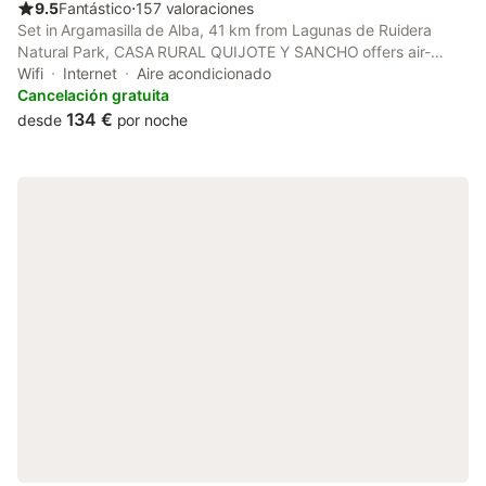
9.5
Fantástico
⋅
157 valoraciones
Set in Argamasilla de Alba, 41 km from Lagunas de Ruidera
Natural Park, CASA RURAL QUIJOTE Y SANCHO offers air-
conditioned accommodation with a terrace and free WiFi.
Wifi
Internet
Aire acondicionado
Featuring a shared kitchen, this property also provides guests
Cancelación gratuita
with a picnic area.
134 €
desde
por noche