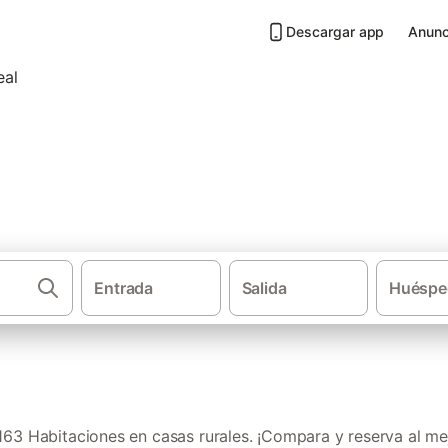
Descargar app
Anunc
asas rurales en Provincia de 
Entrada
Salida
Huéspe
·
Casas rurales
Habitaciones e
63 Habitaciones en casas rurales. ¡Compara y reserva al mej