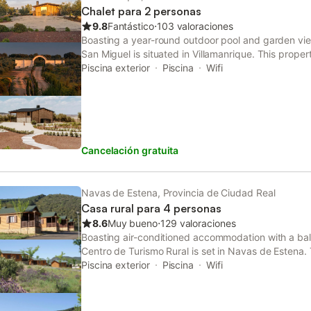
Chalet para 2 personas
9.8
Fantástico
⋅
103 valoraciones
Boasting a year-round outdoor pool and garden vie
San Miguel is situated in Villamanrique. This proper
tennis.
Piscina exterior
Piscina
Wifi
Cancelación gratuita
Navas de Estena, Provincia de Ciudad Real
Casa rural para 4 personas
8.6
Muy bueno
⋅
129 valoraciones
Boasting air-conditioned accommodation with a ba
Centro de Turismo Rural is set in Navas de Estena. 
restaurant, plus free private parking and free WiFi a
Piscina exterior
Piscina
Wifi