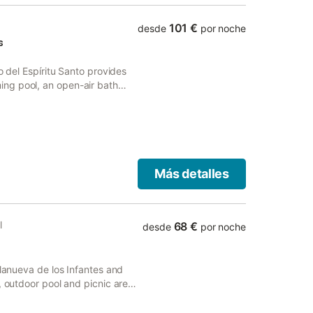
101 €
desde
por noche
s
o del Espíritu Santo provides
ng pool, an open-air bath
den views, and is 33 km from
Más detalles
l
68 €
desde
por noche
llanueva de los Infantes and
, outdoor pool and picnic area.
rivate parking.