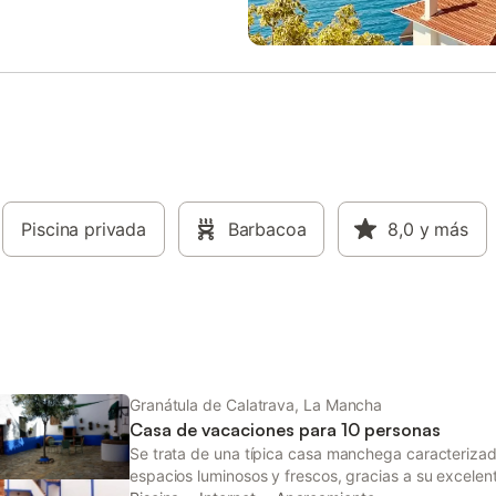
nso adicional. 2 baños
hidromasaje, jacuzzi o cabina-sa
s, ambos con plato de ducha
perfeccionados para proporcionar
or comodidad. Comodidades y
máximo bienestar. La planta inte
al Aire LibrePiscina privada,
un espacioso salón de 80 m2, co
 para refrescarse en los meses de
distintos ambientes que incluyen
Zona de barbacoa, ideal para
de cocina y comedor completam
 de comidas al aire libre. 1.200 m²
equipada, un área de descanso j
, con porterías de fútbol y red
una grande y acogedora chimene
para el entretenimiento de toda
rincón dedicado al entretenimien
. Experiencia rural auténtica,
televisión. Al exterior, el patio ac
drás recoger huevos frescos de
Piscina privada
Barbacoa
desde distintos puntos de la casa
8,0
y más
nas que viven en la casa. Vive una
extiende por más de 300 m2 e in
ia de Turismo Rural ÚnicaSi
una piscina de 24 m2 que promet
na escapada diferente en un
centro de las jornadas de ocio y r
natural, Casa Rural Mentesana es
La privacidad está garantizada g
 ideal. Disfruta de la tranqu
muros diseñados para tal fin, sin s
las
Granátula de Calatrava, La Mancha
Casa de vacaciones para 10 personas
Se trata de una típica casa manchega caracterizad
espacios luminosos y frescos, gracias a su excelen