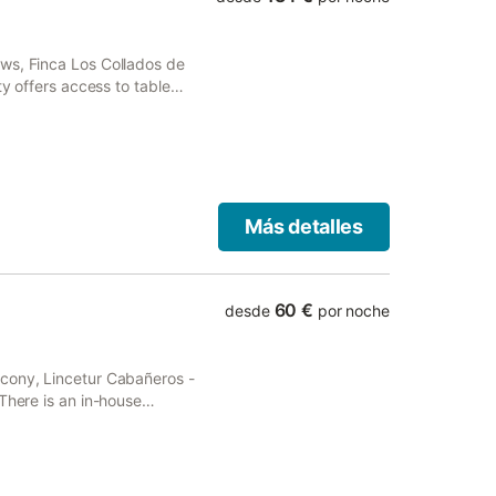
ws, Finca Los Collados de
ty offers access to table
Más detalles
60 €
desde
por noche
lcony, Lincetur Cabañeros -
There is an in-house
re available.