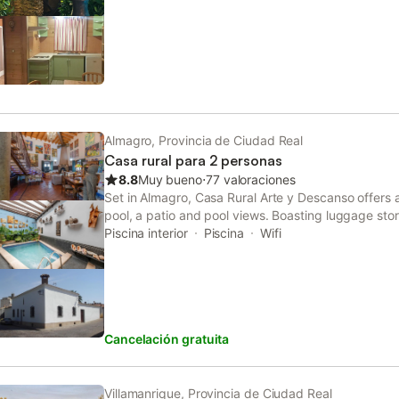
Almagro, Provincia de Ciudad Real
Casa rural para 2 personas
8.8
Muy bueno
⋅
77 valoraciones
Set in Almagro, Casa Rural Arte y Descanso offers
pool, a patio and pool views. Boasting luggage sto
provides guests with a sun terrace.
Piscina interior
Piscina
Wifi
Cancelación gratuita
Villamanrique, Provincia de Ciudad Real