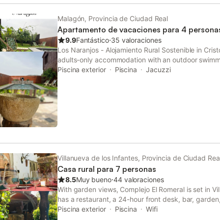
Malagón, Provincia de Ciudad Real
Apartamento de vacaciones para 4 persona
9.9
Fantástico
⋅
35 valoraciones
Los Naranjos - Alojamiento Rural Sostenible in Crist
adults-only accommodation with an outdoor swimmi
and a garden. The property features pool and gar
Piscina exterior
Piscina
Jacuzzi
Puerta de Toledo.
Villanueva de los Infantes, Provincia de Ciudad Rea
Casa rural para 7 personas
8.5
Muy bueno
⋅
44 valoraciones
With garden views, Complejo El Romeral is set in Vi
has a restaurant, a 24-hour front desk, bar, garden
This property offers access to a terrace and free p
Piscina exterior
Piscina
Wifi