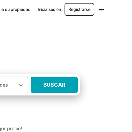
ie su propiedad
Inicia sesión
Registrarse
Ciudad Real
BUSCAR
des
n casas rurales Provincia de Ciudad Real
or precio!