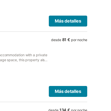
Más detalles
81 €
desde
por noche
 accommodation with a private
rage space, this property also
Más detalles
134 €
desde
por noche