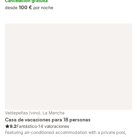
terrace.
Cancelación gratuita
100 €
desde
por noche
Valdepeñas (vino), La Mancha
Casa de vacaciones para 18 personas
9.2
Fantástico
⋅
14 valoraciones
Featuring air-conditioned accommodation with a private pool,