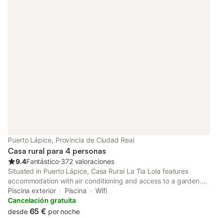
Puerto Lápice, Provincia de Ciudad Real
Casa rural para 4 personas
9.4
Fantástico
⋅
372 valoraciones
Situated in Puerto Lápice, Casa Rural La Tia Lola features
accommodation with air conditioning and access to a garden.
The property has garden and city views.
Piscina exterior
Piscina
Wifi
Cancelación gratuita
65 €
desde
por noche