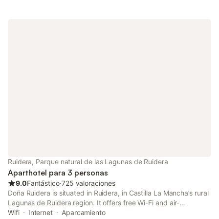
Ruidera, Parque natural de las Lagunas de Ruidera
Aparthotel para 3 personas
9.0
Fantástico
⋅
725 valoraciones
Doña Ruidera is situated in Ruidera, in Castilla La Mancha’s rural
Lagunas de Ruidera region. It offers free Wi-Fi and air-
conditioned rooms with wonderful views over Laguna del Rey
Wifi
Internet
Aparcamiento