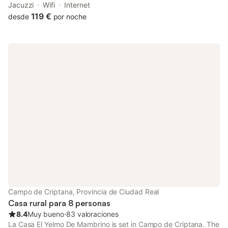
km from Puerta de Toledo. Guests can benefit from a balcony
Jacuzzi
Wifi
Internet
and an outdoor fireplace.
119 €
desde
por noche
Campo de Criptana, Provincia de Ciudad Real
Casa rural para 8 personas
8.4
Muy bueno
⋅
83 valoraciones
La Casa El Yelmo De Mambrino is set in Campo de Criptana. The