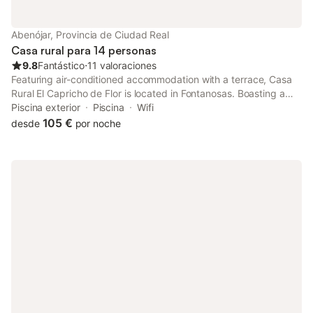
disfrutar de actividades como senderismo, ciclismo, equitación
y golf a menos de 3 km. El centro de la ciudad está a 500 m,
facilitando el acceso a servicios locales. La sala de juegos, con
Abenójar, Provincia de Ciudad Real
billar, ping-pong y dardos, ofrece entretenimiento, mientras que
Casa rural para 14 personas
la cocina compartida y la z
9.8
Fantástico
⋅
11 valoraciones
Featuring air-conditioned accommodation with a terrace, Casa
Rural El Capricho de Flor is located in Fontanosas. Boasting a
24-hour front desk, this property also provides guests with a
Piscina exterior
Piscina
Wifi
year-round outdoor pool.
105 €
desde
por noche