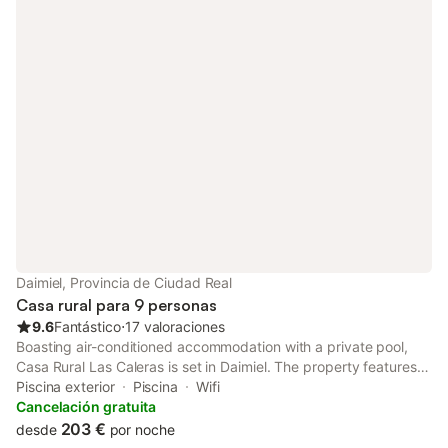
Daimiel, Provincia de Ciudad Real
Casa rural para 9 personas
9.6
Fantástico
⋅
17 valoraciones
Boasting air-conditioned accommodation with a private pool,
Casa Rural Las Caleras is set in Daimiel. The property features
pool and garden views, and is 37 km from Puerta de Toledo.
Piscina exterior
Piscina
Wifi
Cancelación gratuita
203 €
desde
por noche