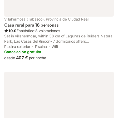
Villahermosa (Tabasco), Provincia de Ciudad Real
Casa rural para 18 personas
10.0
Fantástico
⋅
8 valoraciones
Set in Villahermosa, within 38 km of Lagunas de Ruidera Natural
Park, Las Casas del Rincón- 7 dormitorios offers
accommodation with free WiFi, air conditioning and a seasonal
Piscina exterior
Piscina
Wifi
outdoor swimming pool.
Cancelación gratuita
407 €
desde
por noche