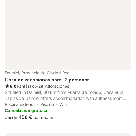
Daimiel, Provincia de Ciudad Real
Casa de vacaciones para 12 personas
9.0
Fantástico
⋅
28 valoraciones
Situated in Daimiel, 30 km from Puerta de Toledo, Casa Rural
Tablas de Daimiel offers accommodation with a fitness room
and a solarium. This holiday home has a private pool and a
Piscina exterior
Piscina
Wifi
garden.
Cancelación gratuita
458 €
desde
por noche