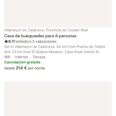
Villamayor de Calatrava, Provincia de Ciudad Real
Casa de huéspuedes para 6 personas
9.7
Fantástico
⋅
3 valoraciones
Set in Villamayor de Calatrava, 34 km from Puerta de Toledo
and 33 km from El Quijote Museum, Casa Rural Volcán El
Morrón. Villamayor de Cva. Offers air-conditioned
Wifi
Internet
Terraza
accommodation with a balcony and free WiFi.
Cancelación gratuita
214 €
desde
por noche