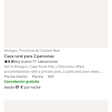
Almagro, Provincia de Ciudad Real
Casa rural para 2 personas
8.8
Muy bueno
⋅
77 valoraciones
Set in Almagro, Casa Rural Arte y Descanso offers
accommodation with a private pool, a patio and pool views.
Boasting luggage storage space, this property also provides
Piscina interior
Piscina
Wifi
guests with a sun terrace.
Cancelación gratuita
81 €
desde
por noche