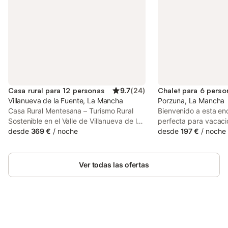
Casa rural para 12 personas
9.7
(
24
)
Chalet para 6 perso
Villanueva de la Fuente, La Mancha
Porzuna, La Mancha
Casa Rural Mentesana – Turismo Rural
Bienvenido a esta enc
Sostenible en el Valle de Villanueva de la
perfecta para vacacio
Fuente, Ciudad RealDescubre Casa Rural
desde
369 €
/
noche
con amigos. Disfruta 
desde
197 €
/
noche
Mentesana, un concepto único de
privada, el jacuzzi int
turismo rural sostenible en plena
impresionantes vista
naturaleza, ubicada en el Valle de
la ciudad. Te sentir
Ver todas las ofertas
Villanueva de la Fuente, en Ciudad Real.
todas las comodidade
Situada en un enclave estratégico entre
Piscina privada (abie
las provincias de Ciudad Real, Albacete y
15/09) - Jacuzzi inter
Jaén, esta acogedora cabaña de madera
la naturaleza. Exterior
es el destino perfecto para disfrutar de
dejará sin aliento, co
una estancia en un entorno natural
Ahorra hasta un 10% en muchos
acogedora ideal para 
Inicia sesión