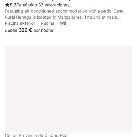
9.3
Fantástico
⋅
37 valoraciones
Featuring air-conditioned accommodation with a patio, Casa
Rural Hanega is located in Manzanares. This chalet has a
private pool, a garden, barbecue facilities, free WiFi and free
Piscina exterior
Piscina
Wifi
private parking. Outdoor seating is also available at the chalet.
369 €
desde
por noche
Cózar, Provincia de Ciudad Real