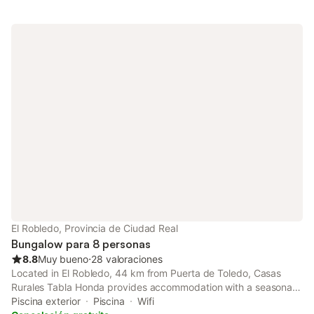
El Robledo, Provincia de Ciudad Real
Bungalow para 8 personas
8.8
Muy bueno
⋅
28 valoraciones
Located in El Robledo, 44 km from Puerta de Toledo, Casas
Rurales Tabla Honda provides accommodation with a seasonal
outdoor swimming pool, free private parking, a garden and a
Piscina exterior
Piscina
Wifi