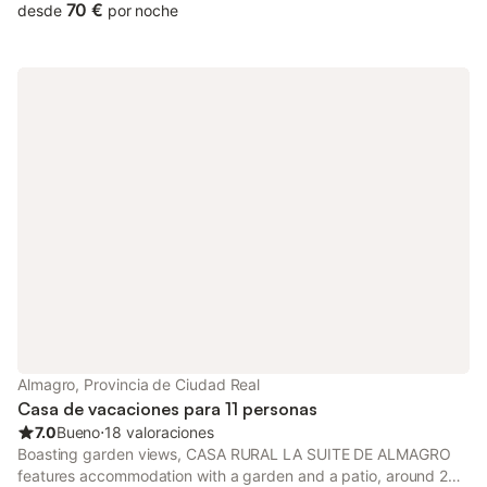
Lake. The Doña Ruidera uses biomass to provide eco-friendly
70 €
desde
por noche
heating.
Almagro, Provincia de Ciudad Real
Casa de vacaciones para 11 personas
7.0
Bueno
⋅
18 valoraciones
Boasting garden views, CASA RURAL LA SUITE DE ALMAGRO
features accommodation with a garden and a patio, around 29