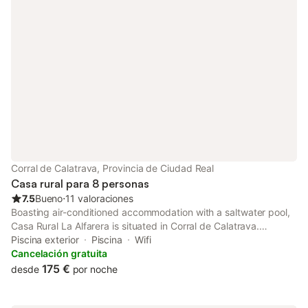
Corral de Calatrava, Provincia de Ciudad Real
Casa rural para 8 personas
7.5
Bueno
⋅
11 valoraciones
Boasting air-conditioned accommodation with a saltwater pool,
Casa Rural La Alfarera is situated in Corral de Calatrava.
Featuring a 24-hour front desk, this property also provides
Piscina exterior
Piscina
Wifi
guests with a picnic area.
Cancelación gratuita
175 €
desde
por noche