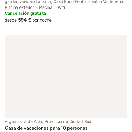
garden view and a patio, Casa Rural Kentia is set in Valdepeñas.
Boasting a shared kitchen, this property also provides guests
Piscina exterior
Piscina
Wifi
with a picnic area.
Cancelación gratuita
594 €
desde
por noche
Argamasilla de Alba, Provincia de Ciudad Real
Casa de vacaciones para 10 personas