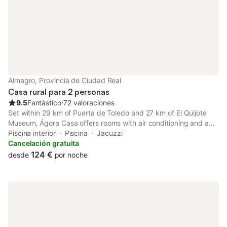
Almagro, Provincia de Ciudad Real
Casa rural para 2 personas
9.5
Fantástico
⋅
72 valoraciones
Set within 29 km of Puerta de Toledo and 27 km of El Quijote
Museum, Ágora Casa offers rooms with air conditioning and a
private bathroom in Almagro.
Piscina interior
Piscina
Jacuzzi
Cancelación gratuita
124 €
desde
por noche