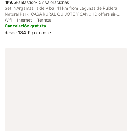
9.5
Fantástico
⋅
157 valoraciones
Set in Argamasilla de Alba, 41 km from Lagunas de Ruidera
Natural Park, CASA RURAL QUIJOTE Y SANCHO offers air-
conditioned accommodation with a terrace and free WiFi.
Wifi
Internet
Terraza
Featuring a shared kitchen, this property also provides guests
Cancelación gratuita
with a picnic area.
134 €
desde
por noche