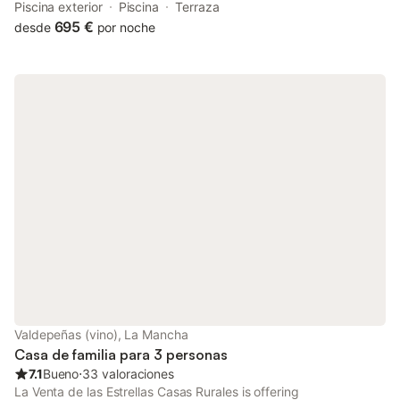
centre, this property also provides guests with a sun terrace.
Piscina exterior
Piscina
Terraza
695 €
desde
por noche
Valdepeñas (vino), La Mancha
Casa de familia para 3 personas
7.1
Bueno
⋅
33 valoraciones
La Venta de las Estrellas Casas Rurales is offering