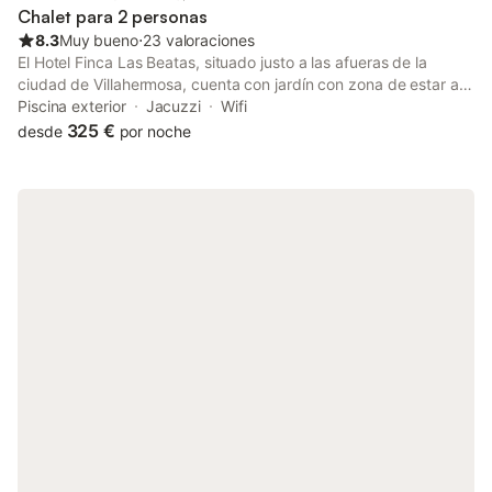
Chalet para 2 personas
8.3
Muy bueno
⋅
23 valoraciones
El Hotel Finca Las Beatas, situado justo a las afueras de la
ciudad de Villahermosa, cuenta con jardín con zona de estar al
aire libre y habitaciones con aire acondicionado, calefacción y
Piscina exterior
Jacuzzi
Wifi
conexión Wi-Fi gratuita. La piscina está cerrada del dom, 18 nov
325 €
desde
por noche
2018 al mié, 10 jul 2019