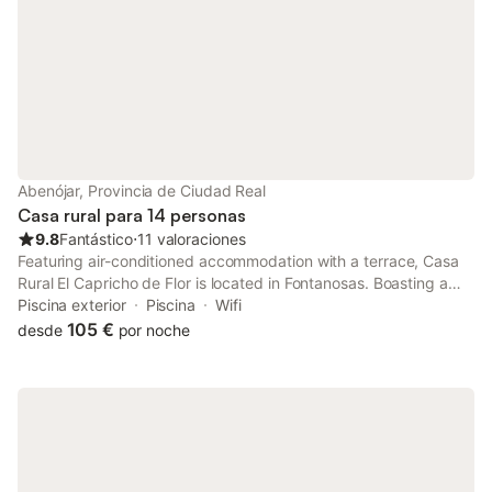
Abenójar, Provincia de Ciudad Real
Casa rural para 14 personas
9.8
Fantástico
⋅
11 valoraciones
Featuring air-conditioned accommodation with a terrace, Casa
Rural El Capricho de Flor is located in Fontanosas. Boasting a
24-hour front desk, this property also provides guests with a
Piscina exterior
Piscina
Wifi
year-round outdoor pool.
105 €
desde
por noche