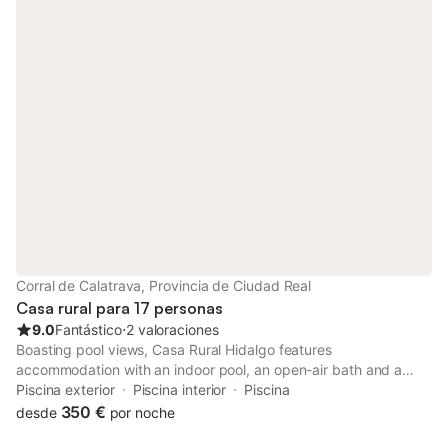
Corral de Calatrava, Provincia de Ciudad Real
Casa rural para 17 personas
9.0
Fantástico
⋅
2 valoraciones
Boasting pool views, Casa Rural Hidalgo features
accommodation with an indoor pool, an open-air bath and a
casino, around 24 km from Puerta de Toledo. Featuring a shared
Piscina exterior
Piscina interior
Piscina
kitchen, this property also provides guests with an outdoor
350 €
desde
por noche
fireplace.