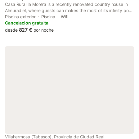
Casa Rural la Morera is a recently renovated country house in
Almuradiel, where guests can makes the most of its infinity pool,
garden and barbecue facilities. This property offers access to a
Piscina exterior
Piscina
Wifi
balcony, free private parking and free WiFi.
Cancelación gratuita
827 €
desde
por noche
Villahermosa (Tabasco), Provincia de Ciudad Real