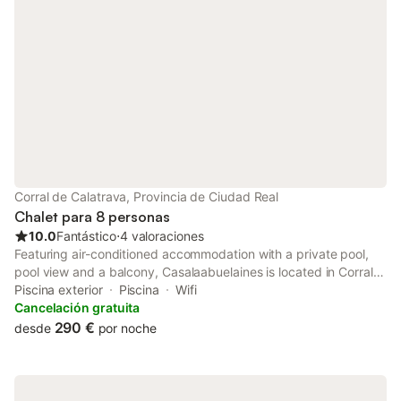
Corral de Calatrava, Provincia de Ciudad Real
Chalet para 8 personas
10.0
Fantástico
⋅
4 valoraciones
Featuring air-conditioned accommodation with a private pool,
pool view and a balcony, Casalaabuelaines is located in Corral
de Calatrava.
Piscina exterior
Piscina
Wifi
Cancelación gratuita
290 €
desde
por noche