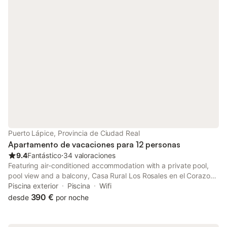
Puerto Lápice, Provincia de Ciudad Real
Apartamento de vacaciones para 12 personas
9.4
Fantástico
⋅
34 valoraciones
Featuring air-conditioned accommodation with a private pool,
pool view and a balcony, Casa Rural Los Rosales en el Corazon
de la Mancha is located in Puerto Lápice. This property offers
Piscina exterior
Piscina
Wifi
access to a pool table, table tennis and free private parking.
390 €
desde
por noche