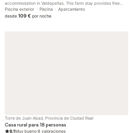
accommodation in Valdepeñas. This farm stay provides free
private parking and private check-in and check-out.
Piscina exterior
Piscina
Aparcamiento
109 €
desde
por noche
Torre de Juan Abad, Provincia de Ciudad Real
Casa rural para 18 personas
8.1
Muy bueno
⋅
8 valoraciones