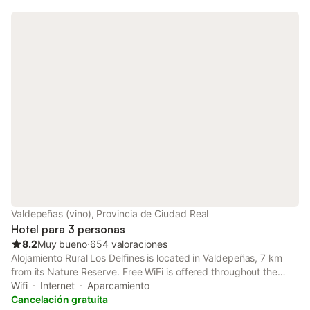
Valdepeñas (vino), Provincia de Ciudad Real
Hotel para 3 personas
8.2
Muy bueno
⋅
654 valoraciones
Alojamiento Rural Los Delfines is located in Valdepeñas, 7 km
from its Nature Reserve. Free WiFi is offered throughout the
property Alojamiento Rural Los Delfines offers rooms, a suite
Wifi
Internet
Aparcamiento
and apartments, all with air conditioning and heating.
Cancelación gratuita