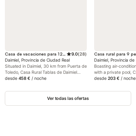
Casa de vacaciones para 12 personas
9.0
(
28
)
Casa rural para 9 p
Daimiel, Provincia de Ciudad Real
Daimiel, Provincia de
Situated in Daimiel, 30 km from Puerta de
Boasting air-condit
Toledo, Casa Rural Tablas de Daimiel
with a private pool, 
offers accommodation with a fitness
desde
458 €
/
noche
Caleras is set in Daim
desde
203 €
/
noche
room and a solarium. This holiday home
features pool and ga
has a private pool and a garden.
37 km from Puerta de
Ver todas las ofertas
Ahorra hasta un 10% en muchos
Inicia sesión