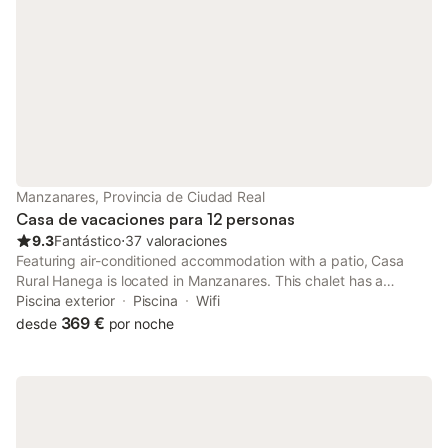
Manzanares, Provincia de Ciudad Real
Casa de vacaciones para 12 personas
9.3
Fantástico
⋅
37 valoraciones
Featuring air-conditioned accommodation with a patio, Casa
Rural Hanega is located in Manzanares. This chalet has a
private pool, a garden, barbecue facilities, free WiFi and free
Piscina exterior
Piscina
Wifi
private parking. Outdoor seating is also available at the chalet.
369 €
desde
por noche