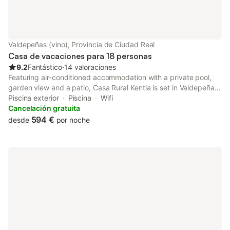
Valdepeñas (vino), Provincia de Ciudad Real
Casa de vacaciones para 18 personas
9.2
Fantástico
⋅
14 valoraciones
Featuring air-conditioned accommodation with a private pool,
garden view and a patio, Casa Rural Kentia is set in Valdepeñas.
Boasting a shared kitchen, this property also provides guests
Piscina exterior
Piscina
Wifi
with a picnic area.
Cancelación gratuita
594 €
desde
por noche