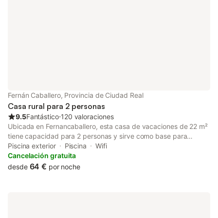
Fernán Caballero, Provincia de Ciudad Real
Casa rural para 2 personas
9.5
Fantástico
⋅
120 valoraciones
Ubicada en Fernancaballero, esta casa de vacaciones de 22 m²
tiene capacidad para 2 personas y sirve como base para
explorar la zona. La propiedad cuenta con un dormitorio con
Piscina exterior
Piscina
Wifi
una cama grande king-size, un baño y una cocina americana
Cancelación gratuita
equipada con microondas, lavavajillas y horno. Para su
64 €
desde
por noche
comodidad, el alojamiento incluye aire acondicionado,
calefacción, WiFi y televisión de pantalla plana con servicios de
streaming. El interior está insonorizado y situado en la planta
baja, garantizando accesibilidad para todos los huéspedes. En
el exterior, encontrará un jardín, una terraza y una piscina