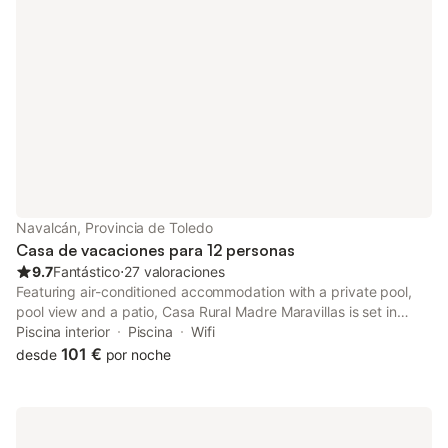
Navalcán, Provincia de Toledo
Casa de vacaciones para 12 personas
9.7
Fantástico
⋅
27 valoraciones
Featuring air-conditioned accommodation with a private pool,
pool view and a patio, Casa Rural Madre Maravillas is set in
Navalcán. This property offers access to a balcony, a pool
Piscina interior
Piscina
Wifi
table, free private parking and free WiFi.
101 €
desde
por noche