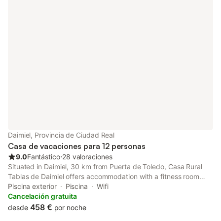
Daimiel, Provincia de Ciudad Real
Casa de vacaciones para 12 personas
9.0
Fantástico
⋅
28 valoraciones
Situated in Daimiel, 30 km from Puerta de Toledo, Casa Rural
Tablas de Daimiel offers accommodation with a fitness room
and a solarium. This holiday home has a private pool and a
Piscina exterior
Piscina
Wifi
garden.
Cancelación gratuita
458 €
desde
por noche