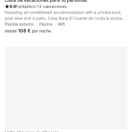
Casa de vacaciones para 18 personas
proporciona una zona designada para fumadores. Las
9.9
Fantástico
⋅
13 valoraciones
actividades cercanas incluyen senderismo, cicl
Featuring air-conditioned accommodation with a private pool,
pool view and a patio, Casa Rural El Cuartel de Uclés is located
in Uclés. This holiday home features a garden. Free WiFi is
Piscina exterior
Piscina
Wifi
available throughout the property.
108 €
desde
por noche