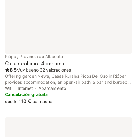
Riópar, Provincia de Albacete
Casa rural para 4 personas
8.5
Muy bueno
⋅
32 valoraciones
Offering garden views, Casas Rurales Picos Del Oso in Riópar
provides accommodation, an open-air bath, a bar and barbecue
facilities. There is a private entrance at the country house for
Wifi
Internet
Aparcamiento
the convenience of those who stay.
Cancelación gratuita
110 €
desde
por noche