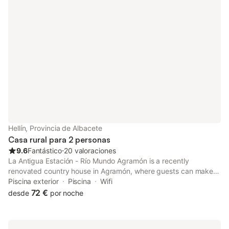
Hellín, Provincia de Albacete
Casa rural para 2 personas
9.6
Fantástico
⋅
20 valoraciones
La Antigua Estación - Río Mundo Agramón is a recently
renovated country house in Agramón, where guests can make
the most of its garden and shared lounge. With mountain views,
Piscina exterior
Piscina
Wifi
this accommodation features a terrace and a swimming pool.
72 €
desde
por noche