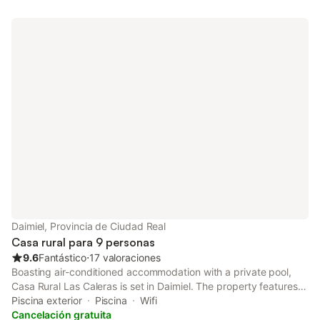
Daimiel, Provincia de Ciudad Real
Casa rural para 9 personas
9.6
Fantástico
⋅
17 valoraciones
Boasting air-conditioned accommodation with a private pool,
Casa Rural Las Caleras is set in Daimiel. The property features
pool and garden views, and is 37 km from Puerta de Toledo.
Piscina exterior
Piscina
Wifi
Cancelación gratuita