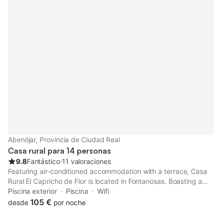
Abenójar, Provincia de Ciudad Real
Casa rural para 14 personas
9.8
Fantástico
⋅
11 valoraciones
Featuring air-conditioned accommodation with a terrace, Casa
Rural El Capricho de Flor is located in Fontanosas. Boasting a
24-hour front desk, this property also provides guests with a
Piscina exterior
Piscina
Wifi
year-round outdoor pool.
105 €
desde
por noche