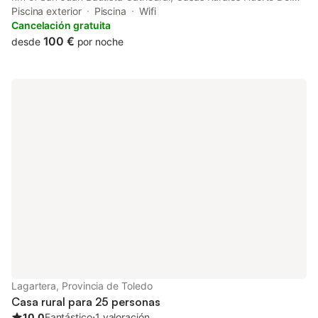
Abuelito provides rooms with air conditioning and a private
Piscina exterior
Piscina
Wifi
bathroom in Valdeganga.
Cancelación gratuita
100 €
desde
por noche
Lagartera, Provincia de Toledo
Casa rural para 25 personas
10.0
Fantástico
⋅
1 valoración