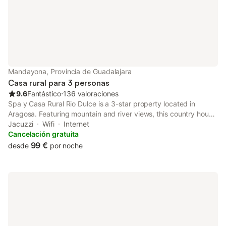
para ayudar a los huéspedes a
mazapán de Toledo, 
Mandayona, Provincia de Guadalajara
Casa rural para 3 personas
9.6
Fantástico
⋅
136 valoraciones
Spa y Casa Rural Rio Dulce is a 3-star property located in
Aragosa. Featuring mountain and river views, this country house
also provides guests with free WiFi. The country house features
Jacuzzi
Wifi
Internet
family rooms and facilities for disabled guests.
Cancelación gratuita
99 €
desde
por noche