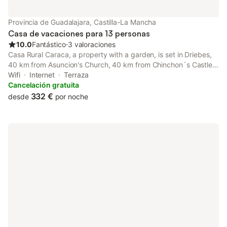
Provincia de Guadalajara, Castilla-La Mancha
Casa de vacaciones para 13 personas
10.0
Fantástico
⋅
3 valoraciones
Casa Rural Caraca, a property with a garden, is set in Driebes,
40 km from Asuncion's Church, 40 km from Chinchon´s Castle,
as well as 40 km from Plaza Mayor Chinchon.
Wifi
Internet
Terraza
Cancelación gratuita
332 €
desde
por noche