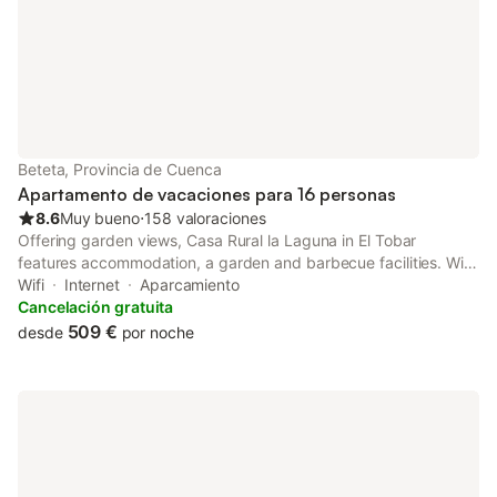
Beteta, Provincia de Cuenca
Apartamento de vacaciones para 16 personas
8.6
Muy bueno
⋅
158 valoraciones
Offering garden views, Casa Rural la Laguna in El Tobar
features accommodation, a garden and barbecue facilities. With
river views, this accommodation provides a patio.
Wifi
Internet
Aparcamiento
Cancelación gratuita
509 €
desde
por noche