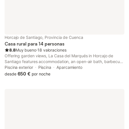
Horcajo de Santiago, Provincia de Cuenca
Casa rural para 14 personas
8.8
Muy bueno
⋅
18 valoraciones
Offering garden views, La Casa del Marqués in Horcajo de
Santiago features accommodation, an open-air bath, barbecue
facilities and a shared lounge. This country house features a
Piscina exterior
Piscina
Aparcamiento
private pool, a garden and free private parking.
650 €
desde
por noche