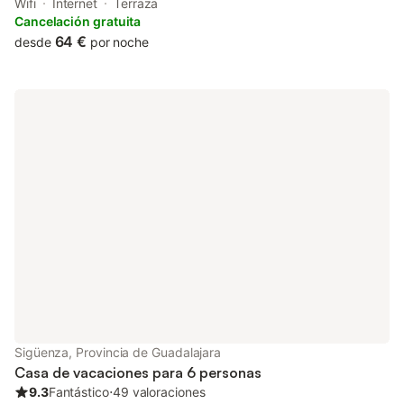
garden. This beachfront property offers access to a balcony,
Wifi
Internet
Terraza
bowling in the bowling alley, and free WiFi.
Cancelación gratuita
64 €
desde
por noche
Sigüenza, Provincia de Guadalajara
Casa de vacaciones para 6 personas
9.3
Fantástico
⋅
49 valoraciones