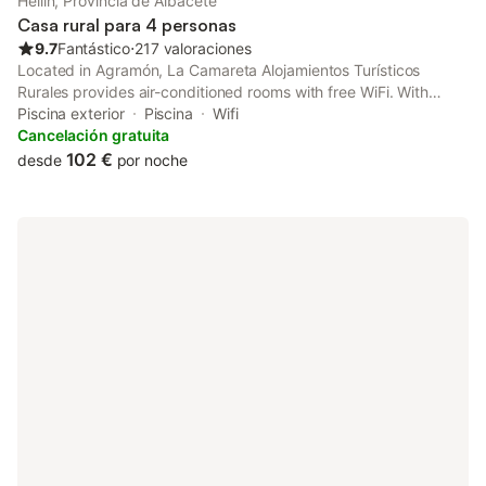
Hellín, Provincia de Albacete
Casa rural para 4 personas
9.7
Fantástico
⋅
217 valoraciones
Located in Agramón, La Camareta Alojamientos Turísticos
Rurales provides air-conditioned rooms with free WiFi. With
garden views, this accommodation offers a balcony and a
Piscina exterior
Piscina
Wifi
swimming pool. The country house features family rooms.
Cancelación gratuita
102 €
desde
por noche