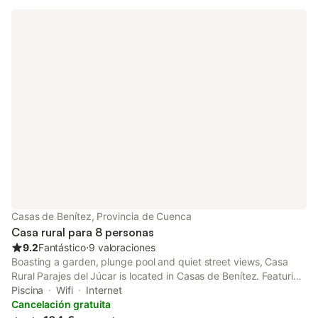
Casas de Benítez, Provincia de Cuenca
Casa rural para 8 personas
9.2
Fantástico
⋅
9 valoraciones
Boasting a garden, plunge pool and quiet street views, Casa
Rural Parajes del Júcar is located in Casas de Benítez. Featuring
a 24-hour front desk, this property also provides guests with a
Piscina
Wifi
Internet
picnic area.
Cancelación gratuita