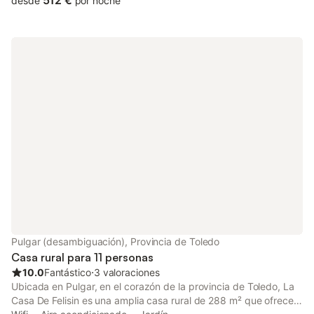
512 €
desde
por noche
adicionales, por lo que puede alojar a 26 personas. Los servicios
adicionales incluyen Wi-Fi de alta velocidad (apto para
videollamadas) con un espacio de trabajo dedicado para la
oficina en casa, una televisión, aire acondicionado, así como una
lavadora. También hay una trona y 2 cunas. La casa rural
dispone de una zona exterior privada con bañera de
hidromasaje, jardín, dos terrazas descubiertas y barbacoa. La
casa rural está situada en la zona urbana pero muy tranquila de
la ciudad, con pista de tenis, pista de pádel y parque municipal
con parque infantil a sólo 50 m. Una zona de bares y
restaurantes, junto con supermercados, están a sólo 100 m. Se
recomienda visitar el Parque Nacional de Cabañeros. Hay
aparcamiento gratuito en la calle. Se admiten familias con niños.
No se permiten mascotas ni fumar en la propiedad. Se puede
solicitar un servicio de limpieza adicional. Para más información,
póngase en contacto con el establecimiento. Se proporciona
leña gratuita en otoño e invierno. Este establecimiento cuenta
Pulgar (desambiguación), Provincia de Toledo
con directrices para ayudar a los huéspedes a separar
Casa rural para 11 personas
correctamente los res
10.0
Fantástico
⋅
3 valoraciones
Ubicada en Pulgar, en el corazón de la provincia de Toledo, La
Casa De Felisin es una amplia casa rural de 288 m² que ofrece