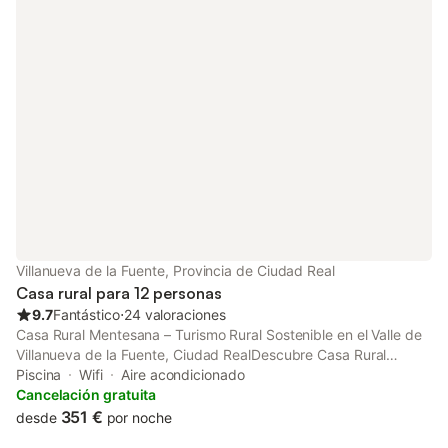
minutos a pie del establecimiento. Hay aparcamiento gratuito
privado disponible a 15 m. Se admite una mascota. No está
permitido fumar ni celebrar eventos. La propiedad ofrece
productos hechos a manos/de cosecha propia. Se han utilizado
materiales sostenibles en el aislamiento de esta propiedad.
Villanueva de la Fuente, Provincia de Ciudad Real
Casa rural para 12 personas
9.7
Fantástico
⋅
24 valoraciones
Casa Rural Mentesana – Turismo Rural Sostenible en el Valle de
Villanueva de la Fuente, Ciudad RealDescubre Casa Rural
Mentesana, un concepto único de turismo rural sostenible en
Piscina
Wifi
Aire acondicionado
plena naturaleza, ubicada en el Valle de Villanueva de la Fuente,
Cancelación gratuita
en Ciudad Real. Situada en un enclave estratégico entre las
351 €
desde
por noche
provincias de Ciudad Real, Albacete y Jaén, esta acogedora