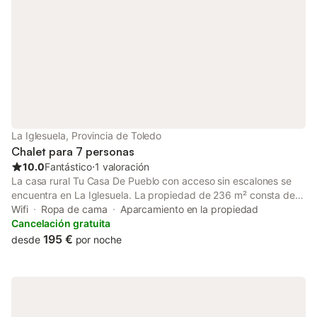
hora encontrarás la ciudad de Toledo, Patrimonio de la
Humanidad, y Talavera de la Reina. Una escapada ideal para
quienes buscan naturaleza, tranquilidad y cultura.
La Iglesuela, Provincia de Toledo
Chalet para 7 personas
10.0
Fantástico
⋅
1 valoración
La casa rural Tu Casa De Pueblo con acceso sin escalones se
encuentra en La Iglesuela. La propiedad de 236 m² consta de
una sala de estar, una cocina, 4 dormitorios y 1 baño, por lo que
Wifi
Ropa de cama
Aparcamiento en la propiedad
puede alojar a 7 personas. Los servicios adicionales incluyen
Cancelación gratuita
Wi-Fi, aire acondicionado en algunas habitaciones, televisión y
195 €
desde
por noche
lavadora. También hay una cuna disponible. Disfrute de la
comodidad de una barbacoa privada para cocinar deliciosas
comidas durante su estancia. Hay una pista de tenis a 15
minutos a pie del establecimiento. Hay aparcamiento gratuito
privado disponible a 15 m. Se admite una mascota. No está