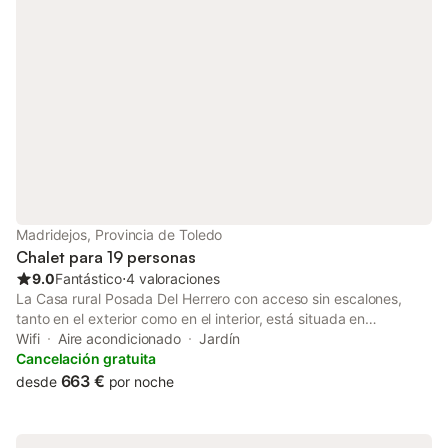
permitido fumar ni celebrar eventos. La propiedad ofrece
productos hechos a manos/de cosecha propia. Se han utilizado
materiales sostenibles en el aislamiento de esta propiedad.
Madridejos, Provincia de Toledo
Chalet para 19 personas
9.0
Fantástico
⋅
4 valoraciones
La Casa rural Posada Del Herrero con acceso sin escalones,
tanto en el exterior como en el interior, está situada en
Madridejos y es perfecta para disfrutar de unas vacaciones
Wifi
Aire acondicionado
Jardín
únicas con tus seres queridos. La propiedad de 2 plantas
Cancelación gratuita
consta de una sala de estar, una cocina bien equipada, 9
663 €
desde
por noche
dormitorios y 9 baños, así como un aseo adicional, por lo que
puede alojar a 19 personas. Los servicios adicionales incluyen
Wi-Fi de alta velocidad (apto para videollamadas), televisión,