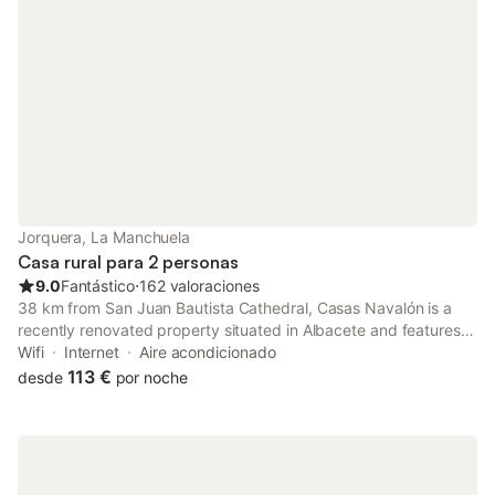
Jorquera, La Manchuela
Casa rural para 2 personas
9.0
Fantástico
⋅
162 valoraciones
38 km from San Juan Bautista Cathedral, Casas Navalón is a
recently renovated property situated in Albacete and features
air-conditioned rooms with free WiFi and private parking. The
Wifi
Internet
Aire acondicionado
accommodation has a spa bath.
113 €
desde
por noche