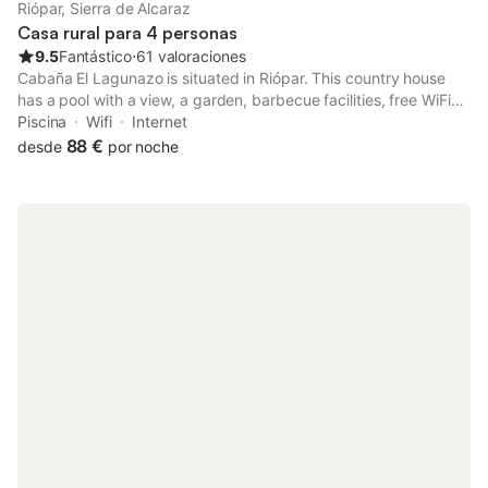
Riópar, Sierra de Alcaraz
Casa rural para 4 personas
9.5
Fantástico
⋅
61 valoraciones
Cabaña El Lagunazo is situated in Riópar. This country house
has a pool with a view, a garden, barbecue facilities, free WiFi
and free private parking. The tour desk is available to assist
Piscina
Wifi
Internet
guests in planning their days out.
88 €
desde
por noche