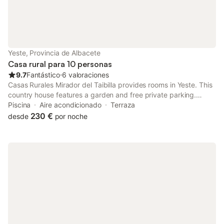
Yeste, Provincia de Albacete
Casa rural para 10 personas
9.7
Fantástico
⋅
6 valoraciones
Casas Rurales Mirador del Taibilla provides rooms in Yeste. This
country house features a garden and free private parking.
Featuring family rooms, this property also provides guests with
Piscina
Aire acondicionado
Terraza
a seasonal outdoor pool.
230 €
desde
por noche