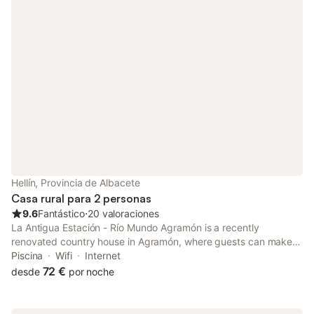
Hellín, Provincia de Albacete
Casa rural para 2 personas
9.6
Fantástico
⋅
20 valoraciones
La Antigua Estación - Río Mundo Agramón is a recently
renovated country house in Agramón, where guests can make
the most of its garden and shared lounge. With mountain views,
Piscina
Wifi
Internet
this accommodation features a terrace and a swimming pool.
72 €
desde
por noche