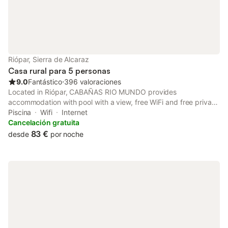
Riópar, Sierra de Alcaraz
Casa rural para 5 personas
9.0
Fantástico
⋅
396 valoraciones
Located in Riópar, CABAÑAS RIO MUNDO provides
accommodation with pool with a view, free WiFi and free private
parking for guests who drive. The property has pool and garden
Piscina
Wifi
Internet
views. The country house features family rooms.
Cancelación gratuita
83 €
desde
por noche