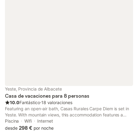
Yeste, Provincia de Albacete
Casa de vacaciones para 8 personas
10.0
Fantástico
⋅
18 valoraciones
Featuring an open-air bath, Casas Rurales Carpe Diem is set in
Yeste. With mountain views, this accommodation features a
balcony and a swimming pool. The holiday home also offers free
Piscina
Wifi
Internet
WiFi, free private parking and facilities for disabled guests.
298 €
desde
por noche