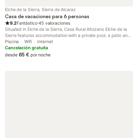
Elche de la Sierra, Sierra de Alcaraz
Casa de vacaciones para 6 personas
9.2
Fantástico
⋅
45 valoraciones
Situated in Elche de la Sierra, Casa Rural Altozano Elche de la
Sierra features accommodation with a private pool, a patio and
pool views. Boasting a 24-hour front desk, this property also
Piscina
Wifi
Internet
provides guests with a barbecue.
Cancelación gratuita
65 €
desde
por noche