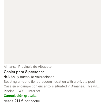
Almansa, Provincia de Albacete
Chalet para 8 personas
8.5
Muy bueno
⋅
18 valoraciones
Boasting air-conditioned accommodation with a private pool,
Casa en el campo con encanto is situated in Almansa. This villa
features an open-air bath. There is a sun terrace and guests
Piscina
Wifi
Internet
can make use of free WiFi and free private parking.
Cancelación gratuita
211 €
desde
por noche