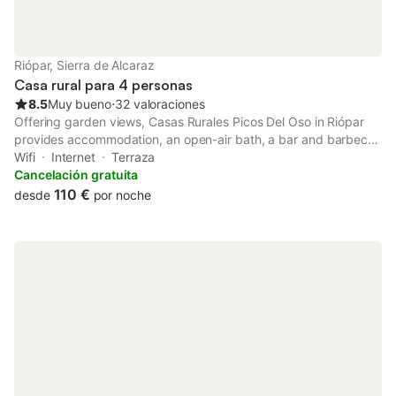
Riópar, Sierra de Alcaraz
Casa rural para 4 personas
8.5
Muy bueno
⋅
32 valoraciones
Offering garden views, Casas Rurales Picos Del Oso in Riópar
provides accommodation, an open-air bath, a bar and barbecue
facilities. There is a private entrance at the country house for
Wifi
Internet
Terraza
the convenience of those who stay.
Cancelación gratuita
110 €
desde
por noche