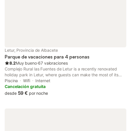
exterior, encontrará un jardín, una terraza con barbacoa y una
chimenea al aire libre. Hay aparcamiento disponible en la calle y
se admiten mascotas. El entorno es ideal para practicar
senderismo, pesca y piragüismo, con instalaciones para
deportes acuáticos en el mismo lugar. La recepción 24 horas y
el mostrador de información turística están a su disposición, y
se respetan horarios de silencio para garantizar el descanso.
Letur, Provincia de Albacete
Parque de vacaciones para 4 personas
8.2
Muy bueno
⋅
67 valoraciones
Complejo Rural las Fuentes de Letur is a recently renovated
holiday park in Letur, where guests can make the most of its
pool with a view and bar. Featuring luggage storage space, this
Piscina
Wifi
Internet
property also provides guests with a picnic area.
Cancelación gratuita
59 €
desde
por noche