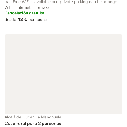
bar. Free WiFi is available and private parking can be arranged
at an extra charge.
Wifi
Internet
Terraza
Cancelación gratuita
43 €
desde
por noche
Alcalá del Júcar, La Manchuela
Casa rural para 2 personas