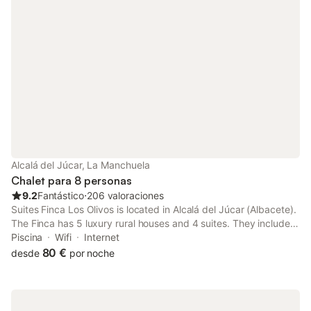
Alcalá del Júcar, La Manchuela
Chalet para 8 personas
9.2
Fantástico
⋅
206 valoraciones
Suites Finca Los Olivos is located in Alcalá del Júcar (Albacete).
The Finca has 5 luxury rural houses and 4 suites. They include
bed linen, towels, air conditioning, hair dryer and kitchenware.
Piscina
Wifi
Internet
In addition to barbecue area, woodshed.
80 €
desde
por noche