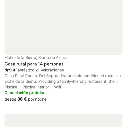
Elche de la Sierra, Sierra de Alcaraz
Casa rural para 14 personas
9.4
Fantástico
⋅
21 valoraciones
Casa Rural Puente Del Segura features air-conditioned rooms in
Elche de la Sierra. Providing a family-friendly restaurant, the
property also has pool with a view and an open-air bath.
Piscina
Piscina interior
Wifi
Cancelación gratuita
86 €
desde
por noche