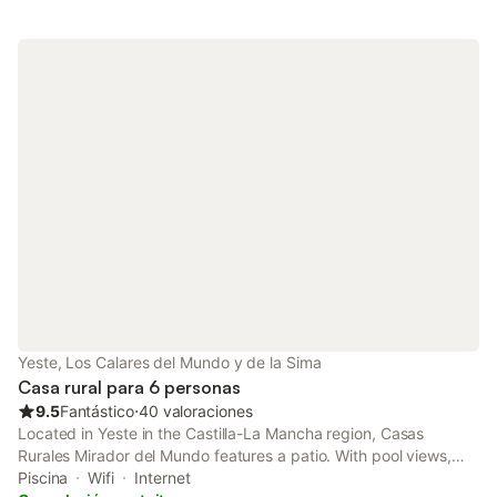
Yeste, Los Calares del Mundo y de la Sima
Casa rural para 6 personas
9.5
Fantástico
⋅
40 valoraciones
Located in Yeste in the Castilla-La Mancha region, Casas
Rurales Mirador del Mundo features a patio. With pool views,
this accommodation offers a balcony and a swimming pool.
Piscina
Wifi
Internet