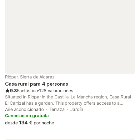
Riópar, Sierra de Alcaraz
Casa rural para 4 personas
9.3
Fantástico
⋅
128 valoraciones
Situated in Riópar in the Castilla-La Mancha region, Casa Rural
El Carrizal has a garden. This property offers access to a
terrace and free private parking.
Aire acondicionado
Terraza
Jardín
Cancelación gratuita
134 €
desde
por noche