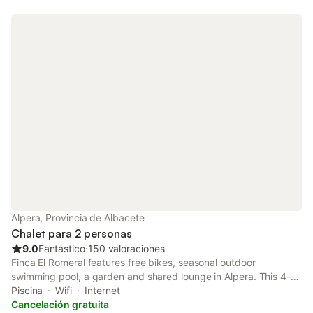
Alpera, Provincia de Albacete
Chalet para 2 personas
9.0
Fantástico
⋅
150 valoraciones
Finca El Romeral features free bikes, seasonal outdoor
swimming pool, a garden and shared lounge in Alpera. This 4-
star hotel offers a restaurant. There is a terrace and guests can
Piscina
Wifi
Internet
make use of free WiFi and free private parking.
Cancelación gratuita