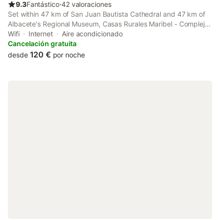
9.3
Fantástico
⋅
42 valoraciones
Set within 47 km of San Juan Bautista Cathedral and 47 km of
Albacete's Regional Museum, Casas Rurales Maribel - Complejo
El Tejar - Apartamentos con jacuzzi en Alcalá del Júcar offers
Wifi
Internet
Aire acondicionado
rooms with air conditioning and a private bathroom in Casas
Cancelación gratuita
del...
120 €
desde
por noche