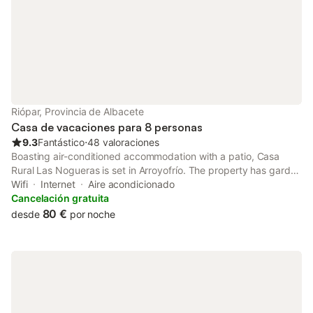
Riópar, Provincia de Albacete
Casa de vacaciones para 8 personas
9.3
Fantástico
⋅
48 valoraciones
Boasting air-conditioned accommodation with a patio, Casa
Rural Las Nogueras is set in Arroyofrío. The property has garden
and city views.
Wifi
Internet
Aire acondicionado
Cancelación gratuita
80 €
desde
por noche