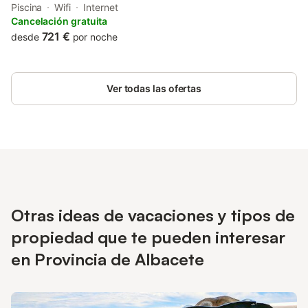
km from Albacete's Regional Museum. This country house
Piscina
Wifi
Internet
features barbecue facilities.
Cancelación gratuita
721 €
desde
por noche
Ver todas las ofertas
Otras ideas de vacaciones y tipos de
propiedad que te pueden interesar
en Provincia de Albacete