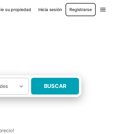
ie su propiedad
Inicia sesión
Registrarse
BUSCAR
des
rtamentos rurales Provincia de Albacete
recio!