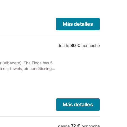
Más detalles
80 €
desde
por noche
ar (Albacete). The Finca has 5
nen, towels, air conditioning,
ue area, woodshed.
Más detalles
72 €
desde
por noche