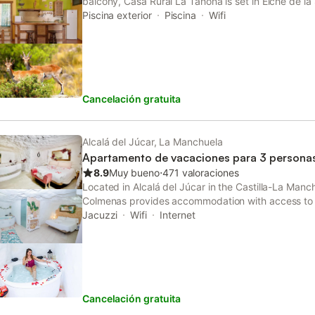
balcony, Casa Rural La Tahona is set in Elche de la
city views, this country house also features free WiF
Piscina exterior
Piscina
Wifi
Cancelación gratuita
Alcalá del Júcar, La Manchuela
Apartamento de vacaciones para 3 persona
8.9
Muy bueno
⋅
471 valoraciones
Located in Alcalá del Júcar in the Castilla-La Manc
Colmenas provides accommodation with access to 
accommodation is air conditioned and comes with 
Jacuzzi
Wifi
Internet
Cancelación gratuita