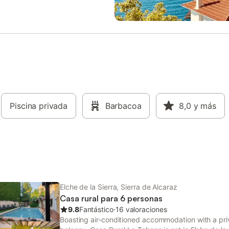
lo que le da un ambiente tipo
uy típico de casas manchegas
 Por razones de seguridad la
se arrendará a grupos de jovenes
miten reservas para grupos con
 menores de 30 años Organizar
e estudiantes, fiestas de
a y botellones están prohibidos
ivienda Entre 0:00 - 9:00 y 22:00
se espera que los huéspedes
la paz y limiten el ruido
Piscina privada
Barbacoa
8,0
y más
Elche de la Sierra, Sierra de Alcaraz
Casa rural para 6 personas
9.8
Fantástico
⋅
16 valoraciones
Boasting air-conditioned accommodation with a pri