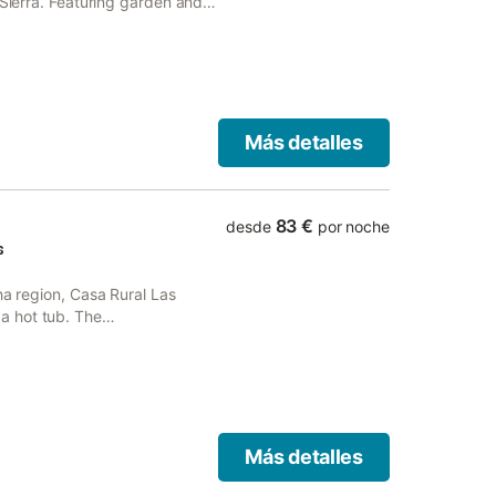
 Sierra. Featuring garden and
i.
Más detalles
83 €
desde
por noche
s
ha region, Casa Rural Las
a hot tub. The
a spa bath.
Más detalles