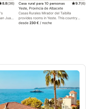
8.8
(
36
)
Casa rural para 10 personas
9.7
(
6
)
Yeste, Provincia de Albacete
's
Casas Rurales Mirador del Taibilla
San Juan
provides rooms in Yeste. This country
s Huerto
house features a garden and free private
desde
230 €
/
noche
air
parking. Featuring family rooms, this
oom in
property also provides guests with a
seasonal outdoor pool.