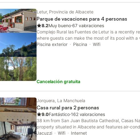
Letur, Provincia de Albacete
Parque de vacaciones para 4 personas
8.2
Muy bueno
⋅
67 valoraciones
Complejo Rural las Fuentes de Letur is a recently r
where guests can make the most of its pool with a 
luggage storage space, this property also provides 
Piscina exterior
Piscina
Wifi
Cancelación gratuita
Jorquera, La Manchuela
Casa rural para 2 personas
9.0
Fantástico
⋅
162 valoraciones
38 km from San Juan Bautista Cathedral, Casas Nav
property situated in Albacete and features air-cond
and private parking. The accommodation has a spa
Jacuzzi
Wifi
Internet