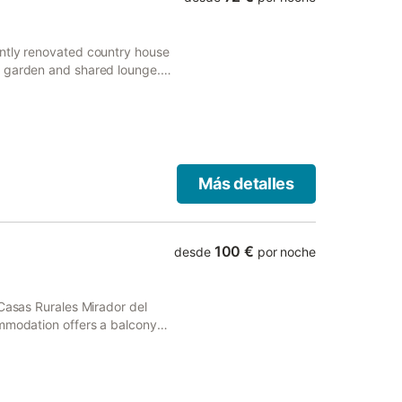
ntly renovated country house
s garden and shared lounge.
 a terrace and a swimming
Más detalles
100 €
desde
por noche
 Casas Rurales Mirador del
ommodation offers a balcony