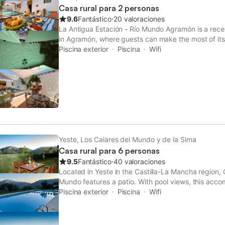
Casa rural para 2 personas
9.6
Fantástico
⋅
20 valoraciones
La Antigua Estación - Río Mundo Agramón is a rece
in Agramón, where guests can make the most of it
With mountain views, this accommodation features
Piscina exterior
Piscina
Wifi
pool.
Yeste, Los Calares del Mundo y de la Sima
Casa rural para 6 personas
9.5
Fantástico
⋅
40 valoraciones
Located in Yeste in the Castilla-La Mancha region,
Mundo features a patio. With pool views, this acc
and a swimming pool.
Piscina exterior
Piscina
Wifi