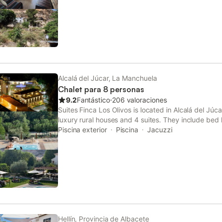
Alcalá del Júcar, La Manchuela
Chalet para 8 personas
9.2
Fantástico
⋅
206 valoraciones
Suites Finca Los Olivos is located in Alcalá del Júc
luxury rural houses and 4 suites. They include bed li
hair dryer and kitchenware. In addition to barbec
Piscina exterior
Piscina
Jacuzzi
Hellín, Provincia de Albacete