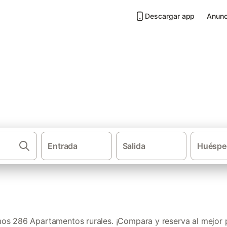
Descargar app
Anunc
les en Provincia de Albacete
Entrada
Salida
Huéspe
·
·
Casas rurales
Castilla-La Mancha
Apa
os 286 Apartamentos rurales. ¡Compara y reserva al mejor p