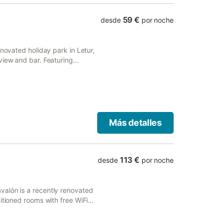
59 €
desde
por noche
enovated holiday park in Letur,
view and bar. Featuring
guests with a picnic area.
Más detalles
113 €
desde
por noche
alón is a recently renovated
itioned rooms with free WiFi
 bath.