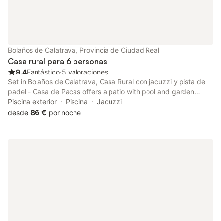
Bolaños de Calatrava, Provincia de Ciudad Real
Casa rural para 6 personas
9.4
Fantástico
⋅
5 valoraciones
Set in Bolaños de Calatrava, Casa Rural con jacuzzi y pista de
padel - Casa de Pacas offers a patio with pool and garden
views, as well as a seasonal outdoor pool, solarium and open-air
Piscina exterior
Piscina
Jacuzzi
bath.
86 €
desde
por noche