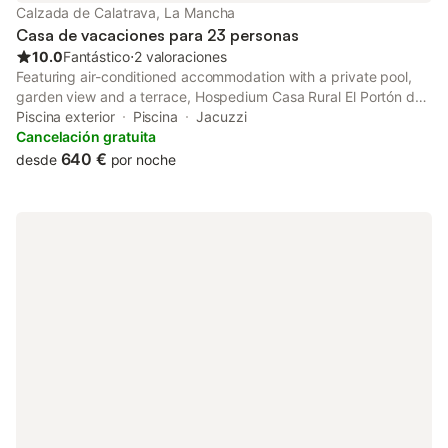
Calzada de Calatrava, La Mancha
Casa de vacaciones para 23 personas
10.0
Fantástico
⋅
2 valoraciones
Featuring air-conditioned accommodation with a private pool,
garden view and a terrace, Hospedium Casa Rural El Portón de
Calatrava is set in La Calzada de Calatrava. Guests can benefit
Piscina exterior
Piscina
Jacuzzi
from a balcony and a picnic area.
Cancelación gratuita
640 €
desde
por noche