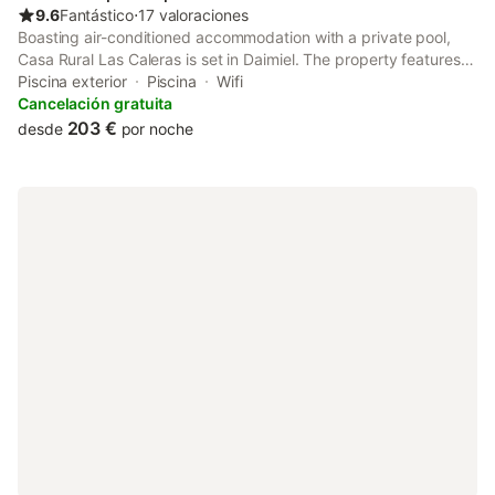
9.6
Fantástico
⋅
17 valoraciones
Boasting air-conditioned accommodation with a private pool,
Casa Rural Las Caleras is set in Daimiel. The property features
pool and garden views, and is 37 km from Puerta de Toledo.
Piscina exterior
Piscina
Wifi
Cancelación gratuita
203 €
desde
por noche