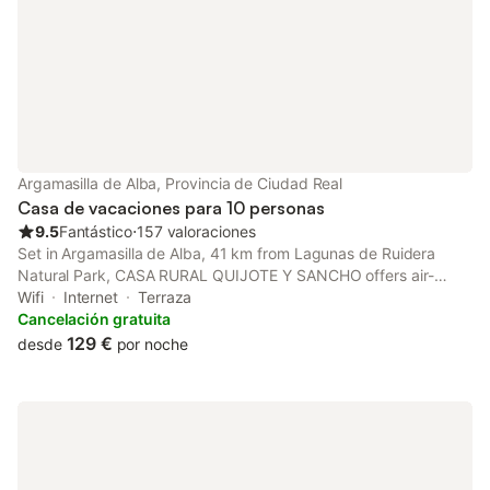
Argamasilla de Alba, Provincia de Ciudad Real
Casa de vacaciones para 10 personas
9.5
Fantástico
⋅
157 valoraciones
Set in Argamasilla de Alba, 41 km from Lagunas de Ruidera
Natural Park, CASA RURAL QUIJOTE Y SANCHO offers air-
conditioned accommodation with a terrace and free WiFi.
Wifi
Internet
Terraza
Featuring a shared kitchen, this property also provides guests
Cancelación gratuita
with a picnic area.
129 €
desde
por noche