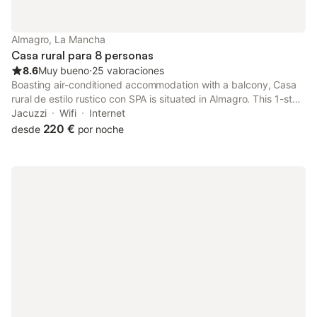
Almagro, La Mancha
Casa rural para 8 personas
8.6
Muy bueno
⋅
25 valoraciones
Boasting air-conditioned accommodation with a balcony, Casa
rural de estilo rustico con SPA is situated in Almagro. This 1-star
country house offers a 24-hour front desk.
Jacuzzi
Wifi
Internet
220 €
desde
por noche