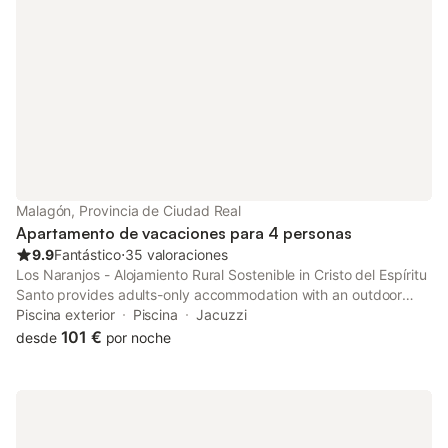
Malagón, Provincia de Ciudad Real
Apartamento de vacaciones para 4 personas
9.9
Fantástico
⋅
35 valoraciones
Los Naranjos - Alojamiento Rural Sostenible in Cristo del Espíritu
Santo provides adults-only accommodation with an outdoor
swimming pool, an open-air bath and a garden. The property
Piscina exterior
Piscina
Jacuzzi
features pool and garden views, and is 33 km from Puerta de
101 €
desde
por noche
Toledo.