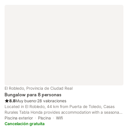
El Robledo, Provincia de Ciudad Real
Bungalow para 8 personas
8.8
Muy bueno
⋅
28 valoraciones
Located in El Robledo, 44 km from Puerta de Toledo, Casas
Rurales Tabla Honda provides accommodation with a seasonal
outdoor swimming pool, free private parking, a garden and a
Piscina exterior
Piscina
Wifi
terrace.
Cancelación gratuita