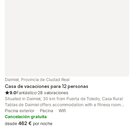
Daimiel, Provincia de Ciudad Real
Casa de vacaciones para 12 personas
9.0
Fantástico
⋅
28 valoraciones
Situated in Daimiel, 30 km from Puerta de Toledo, Casa Rural
Tablas de Daimiel offers accommodation with a fitness room
and a solarium. This holiday home has a private pool and a
Piscina exterior
Piscina
Wifi
garden.
Cancelación gratuita
462 €
desde
por noche