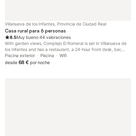
Villanueva de los Infantes, Provincia de Ciudad Real
Casa rural para 6 personas
8.5
Muy bueno
⋅
44 valoraciones
With garden views, Complejo El Romeral is set in Villanueva de
los Infantes and has a restaurant, a 24-hour front desk, bar,
garden, outdoor pool and picnic area. This property offers
Piscina exterior
Piscina
Wifi
access to a terrace and free private parking.
68 €
desde
por noche