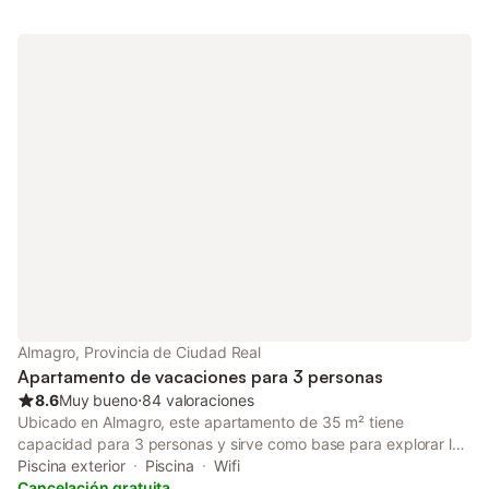
Almagro, Provincia de Ciudad Real
Apartamento de vacaciones para 3 personas
8.6
Muy bueno
⋅
84 valoraciones
Ubicado en Almagro, este apartamento de 35 m² tiene
capacidad para 3 personas y sirve como base para explorar la
ciudad histórica. La propiedad cuenta con habitaciones
Piscina exterior
Piscina
Wifi
insonorizadas y aire acondicionado, lo que garantiza un entorno
Cancelación gratuita