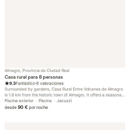
Almagro, Provincia de Ciudad Real
Casa rural para 8 personas
9.3
Fantástico
⋅
6 valoraciones
Surrounded by gardens, Casa Rural Entre Volcanes de Almagro
is 1.8 km from the historic town of Almagro. It offers a seasonal
outdoor pool and apartments with a balcony.
Piscina exterior
Piscina
Jacuzzi
90 €
desde
por noche