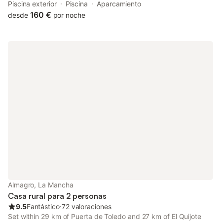
Situated 12 km from Lagunas de Ruidera Natural Park, the
Piscina exterior
Piscina
Aparcamiento
property offers a garden and free private parking.
160 €
desde
por noche
Almagro, La Mancha
Casa rural para 2 personas
9.5
Fantástico
⋅
72 valoraciones
Set within 29 km of Puerta de Toledo and 27 km of El Quijote