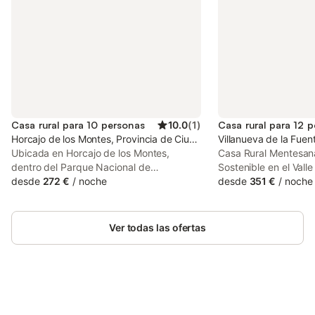
Casa rural para 10 personas
10.0
(
1
)
Casa rural para 12 
Horcajo de los Montes, Provincia de Ciudad Real
Villanueva de la Fue
Ubicada en Horcajo de los Montes,
Casa Rural Mentesana
dentro del Parque Nacional de
Sostenible en el Valle
Cabañeros, Casa Sebastiana es una
desde
272 €
/
noche
Fuente, Ciudad Real
desde
351 €
/
noche
amplia casa vacacional de 170 m² que
Mentesana, un conce
puede alojar hasta 10 huéspedes en 4
turismo rural sosteni
dormitorios y 1 baño. Esta casa de dos
naturaleza, ubicada e
Ver todas las ofertas
plantas dispone de cocina privada
Villanueva de la Fuen
totalmente equipada, aire acondicionado,
Situada en un enclav
Wi-Fi, televisión y lavadora para vuestra
las provincias de Ciu
comodidad. Salid al exterior y disfrutad
Jaén, esta acogedor
del jardín privado con una amplia terraza,
es el destino perfect
porche cubierto con cocina y horno de
Ahorra hasta un 10% en muchos
una estancia en un en
Inicia sesión