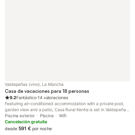
Valdepeñas (vino), La Mancha
Casa de vacaciones para 18 personas
9.2
Fantástico
⋅
14 valoraciones
Featuring air-conditioned accommodation with a private pool,
garden view and a patio, Casa Rural Kentia is set in Valdepeñas.
Boasting a shared kitchen, this property also provides guests
Piscina exterior
Piscina
Wifi
with a picnic area.
Cancelación gratuita
591 €
desde
por noche