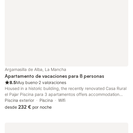
Argamasilla de Alba, La Mancha
Apartamento de vacaciones para 8 personas
8.5
Muy bueno
⋅
2 valoraciones
Housed in a historic building, the recently renovated Casa Rural
el Pajar Piscina para 3 apartamentos offers accommodation
with a seasonal outdoor swimming pool and free WiFi.
Piscina exterior
Piscina
Wifi
232 €
desde
por noche