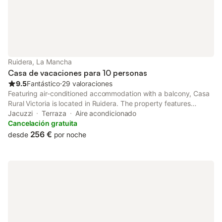
Ruidera, La Mancha
Casa de vacaciones para 10 personas
9.5
Fantástico
⋅
29 valoraciones
Featuring air-conditioned accommodation with a balcony, Casa
Rural Victoria is located in Ruidera. The property features
garden and city views. The property is non-smoking and is set
Jacuzzi
Terraza
Aire acondicionado
10 km from Lagunas de Ruidera Natural Park.
Cancelación gratuita
256 €
desde
por noche