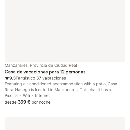
Manzanares, Provincia de Ciudad Real
Casa de vacaciones para 12 personas
9.3
Fantástico
⋅
37 valoraciones
Featuring air-conditioned accommodation with a patio, Casa
Rural Hanega is located in Manzanares. This chalet has a
private pool, a garden, barbecue facilities, free WiFi and free
Piscina
Wifi
Internet
private parking. Outdoor seating is also available at the chalet.
369 €
desde
por noche