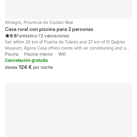
Almagro, Provincia de Ciudad Real
Casa rural con piscina para 2 personas
9.5
Fantástico
⋅
72 valoraciones
Set within 29 km of Puerta de Toledo and 27 km of El Quijote
Museum, Ágora Casa offers rooms with air conditioning and a
private bathroom in Almagro.
Piscina
Piscina interior
Wifi
Cancelación gratuita
124 €
desde
por noche