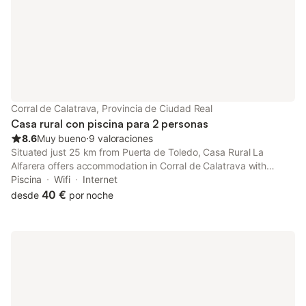
Corral de Calatrava, Provincia de Ciudad Real
Casa rural con piscina para 2 personas
8.6
Muy bueno
⋅
9 valoraciones
Situated just 25 km from Puerta de Toledo, Casa Rural La
Alfarera offers accommodation in Corral de Calatrava with
access to a seasonal outdoor swimming pool, a garden, as well
Piscina
Wifi
Internet
as a 24-hour front desk.
40 €
desde
por noche