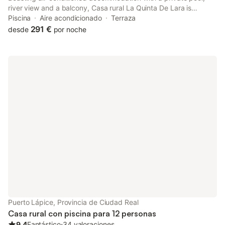
river view and a balcony, Casa rural La Quinta De Lara is
situated in Valdepeñas. This property offers access to a patio
Piscina
Aire acondicionado
Terraza
and free private parking.
291 €
desde
por noche
Puerto Lápice, Provincia de Ciudad Real
Casa rural con piscina para 12 personas
9.4
Fantástico
⋅
34 valoraciones