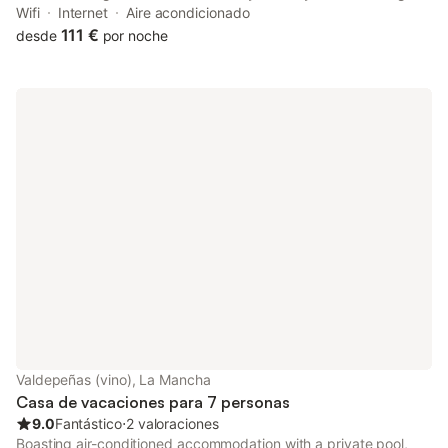
facilities of this property are a restaurant, room service and a
Wifi
Internet
Aire acondicionado
tour desk, along with free WiFi throughout the property.
111 €
desde
por noche
Valdepeñas (vino), La Mancha
Casa de vacaciones para 7 personas
9.0
Fantástico
⋅
2 valoraciones
Boasting air-conditioned accommodation with a private pool,