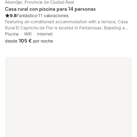
Abenójar, Provincia de Ciudad Real
billar, ping-pong y dardos, ofrece entretenimiento, mientras que
Casa rural con piscina para 14 personas
la cocina compartida y la z
9.8
Fantástico
⋅
11 valoraciones
Featuring air-conditioned accommodation with a terrace, Casa
Rural El Capricho de Flor is located in Fontanosas. Boasting a
24-hour front desk, this property also provides guests with a
Piscina
Wifi
Internet
year-round outdoor pool.
105 €
desde
por noche