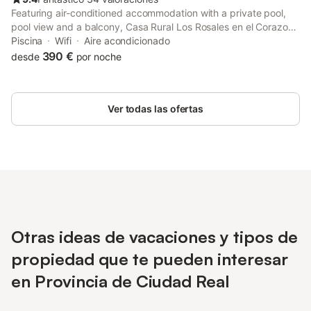
Featuring air-conditioned accommodation with a private pool,
pool view and a balcony, Casa Rural Los Rosales en el Corazon
de la Mancha is located in Puerto Lápice. This property offers
Piscina
Wifi
Aire acondicionado
access to a pool table, table tennis and free private parking.
390 €
desde
por noche
Ver todas las ofertas
Otras ideas de vacaciones y tipos de
propiedad que te pueden interesar
en Provincia de Ciudad Real