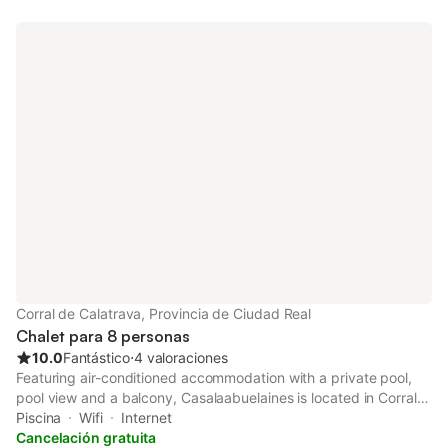
Corral de Calatrava, Provincia de Ciudad Real
Chalet para 8 personas
10.0
Fantástico
⋅
4 valoraciones
Featuring air-conditioned accommodation with a private pool,
pool view and a balcony, Casalaabuelaines is located in Corral
de Calatrava.
Piscina
Wifi
Internet
Cancelación gratuita