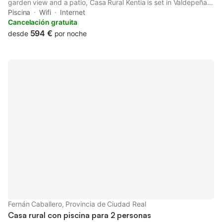
garden view and a patio, Casa Rural Kentia is set in Valdepeñas.
Boasting a shared kitchen, this property also provides guests
Piscina
Wifi
Internet
with a picnic area.
Cancelación gratuita
594 €
desde
por noche
Fernán Caballero, Provincia de Ciudad Real
Casa rural con piscina para 2 personas