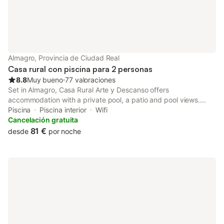
Almagro, Provincia de Ciudad Real
Casa rural con piscina para 2 personas
8.8
Muy bueno
⋅
77 valoraciones
Set in Almagro, Casa Rural Arte y Descanso offers
accommodation with a private pool, a patio and pool views.
Boasting luggage storage space, this property also provides
Piscina
Piscina interior
Wifi
guests with a sun terrace.
Cancelación gratuita
81 €
desde
por noche