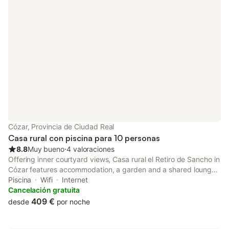
Cózar, Provincia de Ciudad Real
Casa rural con piscina para 10 personas
8.8
Muy bueno
⋅
4 valoraciones
Offering inner courtyard views, Casa rural el Retiro de Sancho in
Cózar features accommodation, a garden and a shared lounge.
With pool views, this accommodation provides a patio and a
Piscina
Wifi
Internet
swimming pool.
Cancelación gratuita
409 €
desde
por noche