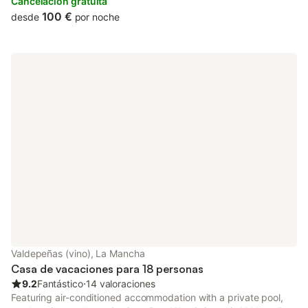
terrace.
Cancelación gratuita
100 €
desde
por noche
Valdepeñas (vino), La Mancha
Casa de vacaciones para 18 personas
9.2
Fantástico
⋅
14 valoraciones
Featuring air-conditioned accommodation with a private pool,