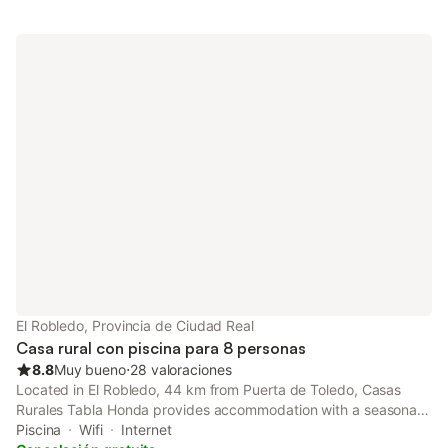
El Robledo, Provincia de Ciudad Real
Casa rural con piscina para 8 personas
8.8
Muy bueno
⋅
28 valoraciones
Located in El Robledo, 44 km from Puerta de Toledo, Casas
Rurales Tabla Honda provides accommodation with a seasonal
outdoor swimming pool, free private parking, a garden and a
Piscina
Wifi
Internet