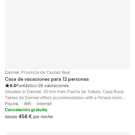
Daimiel, Provincia de Ciudad Real
Casa de vacaciones para 12 personas
9.0
Fantástico
⋅
28 valoraciones
Situated in Daimiel, 30 km from Puerta de Toledo, Casa Rural
Tablas de Daimiel offers accommodation with a fitness room
and a solarium. This holiday home has a private pool and a
Piscina
Wifi
Internet
garden.
Cancelación gratuita
458 €
desde
por noche