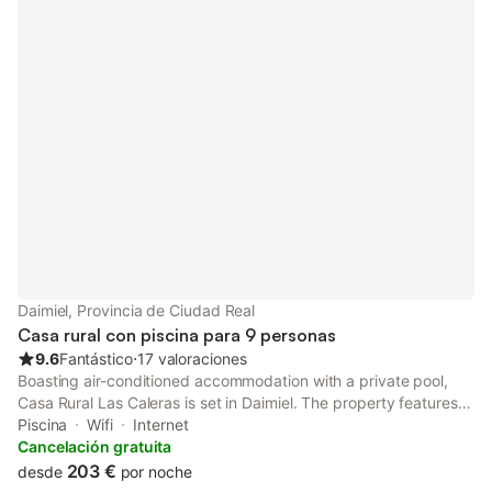
Daimiel, Provincia de Ciudad Real
Casa rural con piscina para 9 personas
9.6
Fantástico
⋅
17 valoraciones
Boasting air-conditioned accommodation with a private pool,
Casa Rural Las Caleras is set in Daimiel. The property features
pool and garden views, and is 37 km from Puerta de Toledo.
Piscina
Wifi
Internet
Cancelación gratuita
203 €
desde
por noche