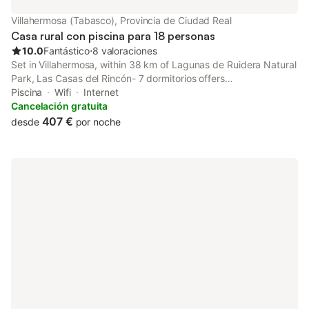
Villahermosa (Tabasco), Provincia de Ciudad Real
Casa rural con piscina para 18 personas
10.0
Fantástico
⋅
8 valoraciones
Set in Villahermosa, within 38 km of Lagunas de Ruidera Natural
Park, Las Casas del Rincón- 7 dormitorios offers
accommodation with free WiFi, air conditioning and a seasonal
Piscina
Wifi
Internet
outdoor swimming pool.
Cancelación gratuita
407 €
desde
por noche