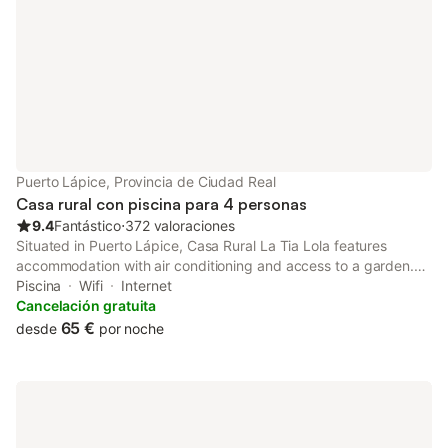
Puerto Lápice, Provincia de Ciudad Real
Casa rural con piscina para 4 personas
9.4
Fantástico
⋅
372 valoraciones
Situated in Puerto Lápice, Casa Rural La Tia Lola features
accommodation with air conditioning and access to a garden.
The property has garden and city views.
Piscina
Wifi
Internet
Cancelación gratuita
65 €
desde
por noche