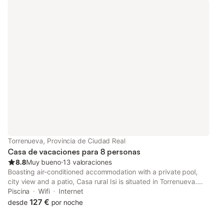
Torrenueva, Provincia de Ciudad Real
Casa de vacaciones para 8 personas
8.8
Muy bueno
⋅
13 valoraciones
Boasting air-conditioned accommodation with a private pool,
city view and a patio, Casa rural Isi is situated in Torrenueva.
This property offers access to a balcony, a pool table, free
Piscina
Wifi
Internet
private parking and free WiFi.
127 €
desde
por noche