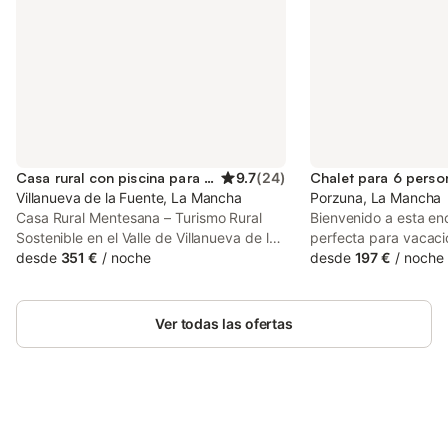
Casa rural con piscina para 12 personas
9.7
(
24
)
Chalet para 6 perso
Villanueva de la Fuente, La Mancha
Porzuna, La Mancha
Casa Rural Mentesana – Turismo Rural
Bienvenido a esta enc
Sostenible en el Valle de Villanueva de la
perfecta para vacacio
Fuente, Ciudad RealDescubre Casa Rural
desde
351 €
/
noche
con amigos. Disfruta 
desde
197 €
/
noche
Mentesana, un concepto único de
privada, el jacuzzi int
turismo rural sostenible en plena
impresionantes vista
naturaleza, ubicada en el Valle de
la ciudad. Te sentir
Ver todas las ofertas
Villanueva de la Fuente, en Ciudad Real.
todas las comodidade
Situada en un enclave estratégico entre
Piscina privada (abie
las provincias de Ciudad Real, Albacete y
15/09) - Jacuzzi inter
Jaén, esta acogedora cabaña de madera
la naturaleza. Exterior
es el destino perfecto para disfrutar de
dejará sin aliento, co
una estancia en un entorno natural
Ahorra hasta un 10% en muchos
acogedora ideal para 
Inicia sesión