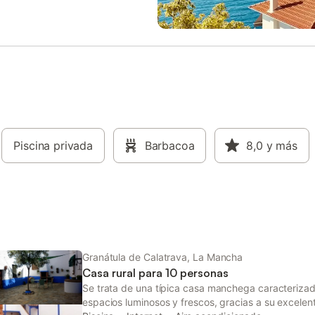
nso adicional. 2 baños
hidromasaje, jacuzzi o cabina-sa
s, ambos con plato de ducha
perfeccionados para proporcionar
or comodidad. Comodidades y
máximo bienestar. La planta inte
al Aire LibrePiscina privada,
un espacioso salón de 80 m2, co
 para refrescarse en los meses de
distintos ambientes que incluyen
Zona de barbacoa, ideal para
de cocina y comedor completam
 de comidas al aire libre. 1.200 m²
equipada, un área de descanso j
, con porterías de fútbol y red
una grande y acogedora chimene
para el entretenimiento de toda
rincón dedicado al entretenimien
. Experiencia rural auténtica,
televisión. Al exterior, el patio ac
drás recoger huevos frescos de
Piscina privada
Barbacoa
desde distintos puntos de la casa
8,0
y más
nas que viven en la casa. Vive una
extiende por más de 300 m2 e in
ia de Turismo Rural ÚnicaSi
una piscina de 24 m2 que promet
na escapada diferente en un
centro de las jornadas de ocio y r
natural, Casa Rural Mentesana es
La privacidad está garantizada g
 ideal. Disfruta de la tranqu
muros diseñados para tal fin, sin s
las
Granátula de Calatrava, La Mancha
Casa rural para 10 personas
Se trata de una típica casa manchega caracterizad
espacios luminosos y frescos, gracias a su excelen