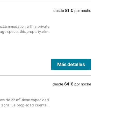
81 €
desde
por noche
 accommodation with a private
rage space, this property also
Más detalles
64 €
desde
por noche
nes de 22 m² tiene capacidad
a zona. La propiedad cuenta
 un baño y una cocina
 horno. Para su comodidad, el