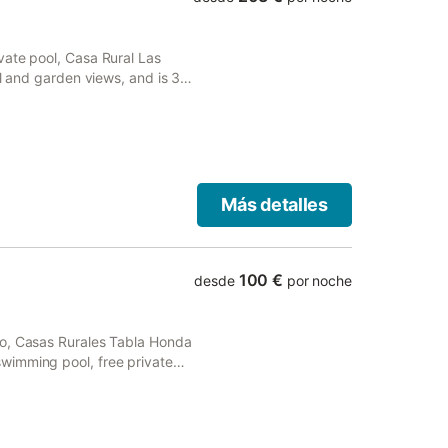
vate pool, Casa Rural Las
ol and garden views, and is 37
Más detalles
100 €
desde
por noche
do, Casas Rurales Tabla Honda
wimming pool, free private