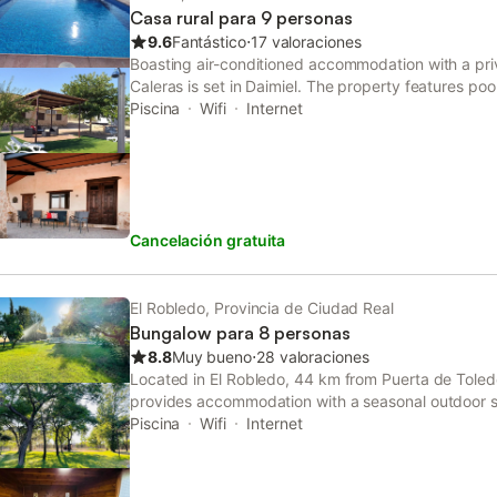
Casa rural para 9 personas
9.6
Fantástico
⋅
17 valoraciones
Boasting air-conditioned accommodation with a pri
Caleras is set in Daimiel. The property features po
km from Puerta de Toledo.
Piscina
Wifi
Internet
Cancelación gratuita
El Robledo, Provincia de Ciudad Real
Bungalow para 8 personas
8.8
Muy bueno
⋅
28 valoraciones
Located in El Robledo, 44 km from Puerta de Tole
provides accommodation with a seasonal outdoor s
parking, a garden and a terrace.
Piscina
Wifi
Internet