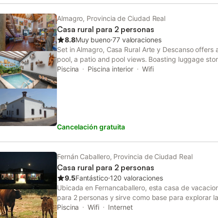
Almagro, Provincia de Ciudad Real
Casa rural para 2 personas
8.8
Muy bueno
⋅
77 valoraciones
Set in Almagro, Casa Rural Arte y Descanso offers
pool, a patio and pool views. Boasting luggage sto
provides guests with a sun terrace.
Piscina
Piscina interior
Wifi
Cancelación gratuita
Fernán Caballero, Provincia de Ciudad Real
Casa rural para 2 personas
9.5
Fantástico
⋅
120 valoraciones
Ubicada en Fernancaballero, esta casa de vacacio
para 2 personas y sirve como base para explorar l
con un dormitorio con una cama grande king-size,
Piscina
Wifi
Internet
americana equipada con microondas, lavavajillas y