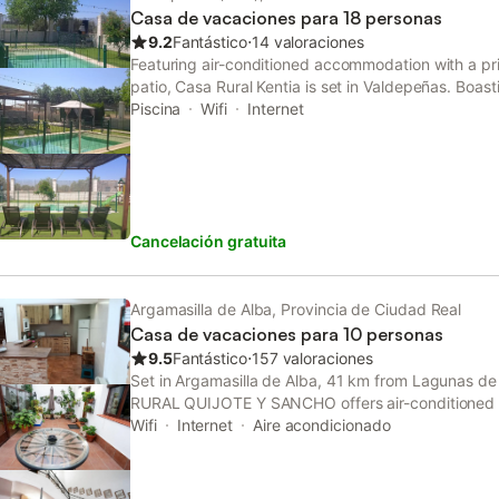
Casa de vacaciones para 18 personas
9.2
Fantástico
⋅
14 valoraciones
Featuring air-conditioned accommodation with a pr
patio, Casa Rural Kentia is set in Valdepeñas. Boast
property also provides guests with a picnic area.
Piscina
Wifi
Internet
Cancelación gratuita
Argamasilla de Alba, Provincia de Ciudad Real
Casa de vacaciones para 10 personas
9.5
Fantástico
⋅
157 valoraciones
Set in Argamasilla de Alba, 41 km from Lagunas de
RURAL QUIJOTE Y SANCHO offers air-conditioned
terrace and free WiFi. Featuring a shared kitchen, t
Wifi
Internet
Aire acondicionado
guests with a picnic area.