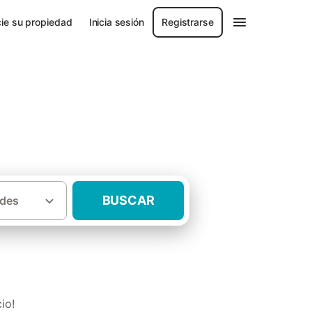
ie su propiedad
Inicia sesión
Registrarse
BUSCAR
des
Hoteles rurales Provincia de Ciudad Real
io!