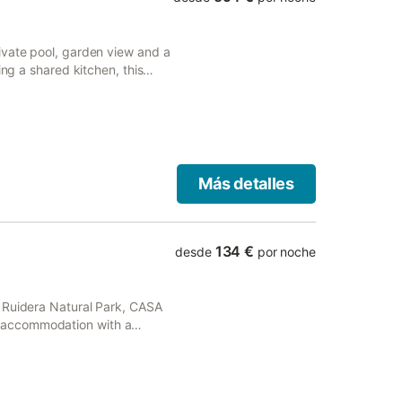
ivate pool, garden view and a
ing a shared kitchen, this
Más detalles
134 €
desde
por noche
 Ruidera Natural Park, CASA
 accommodation with a
his property also provides