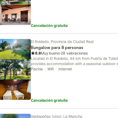
Cancelación gratuita
El Robledo, Provincia de Ciudad Real
Bungalow para 8 personas
8.8
Muy bueno
⋅
28 valoraciones
Located in El Robledo, 44 km from Puerta de Tole
provides accommodation with a seasonal outdoor s
parking, a garden and a terrace.
Piscina
Wifi
Internet
Cancelación gratuita
Valdepeñas (vino), La Mancha