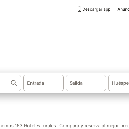
Descargar app
Anunc
n Provincia de Ciudad Real
Entrada
Salida
Huéspe
·
·
Casas rurales
Castilla-La Mancha
nemos 163 Hoteles rurales. ¡Compara y reserva al mejor prec