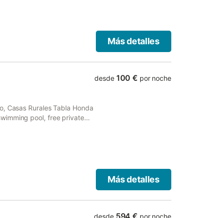
Más detalles
100 €
desde
por noche
do, Casas Rurales Tabla Honda
wimming pool, free private
Más detalles
594 €
desde
por noche