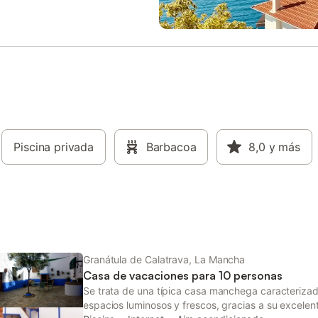
 después de un largo día. La
rica historia, tradiciones y paisaje
stá completamente equipada con
pintorescos. Los visitantes pued
omésticos modernos, y el amplio
explorar su patrimonio cultural, di
s ideal para cenas familiares y
de la gastronomía local y particip
 sociales. Te sentirás como en
actividades al aire libre en los al
mitorios y Baños : - 1 dormitorio
La combinación de comodidad m
 doble - 2 dormitorios con 2
encanto rústico hace de nuestra 
dividuales cada uno - 1 baño con
el lugar ideal para una escapada
aseo Lugares de interés
inolvidable. Información Important
 Explore los tesoros de Porzuna
huésped recibirá un enlace dond
ededores. Visite el Parque
Piscina privada
Barbacoa
realizar el registro añadiendo sus
8,0
y más
de las Tablas de Daimiel para un
personales y la firma previament
 naturaleza, descubra la
llegada. El late check-in tiene un
ora ciudad de Ciudad Real, a
adicional de 35€ de 20h a 22h o
minutos en coche, o
de 22h a 00h. Se podrá exigir un
limpieza inte
Granátula de Calatrava, La Mancha
Casa de vacaciones para 10 personas
Se trata de una típica casa manchega caracterizad
espacios luminosos y frescos, gracias a su excelen