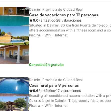
Daimiel, Provincia de Ciudad Real
Casa de vacaciones para 12 personas
9.0
Fantástico
⋅
28 valoraciones
Situated in Daimiel, 30 km from Puerta de Toledo, 
offers accommodation with a fitness room and a so
a private pool and a garden.
Piscina
Wifi
Internet
Cancelación gratuita
Daimiel, Provincia de Ciudad Real
Casa rural para 9 personas
9.6
Fantástico
⋅
17 valoraciones
Boasting air-conditioned accommodation with a pri
Caleras is set in Daimiel. The property features po
km from Puerta de Toledo.
Piscina
Wifi
Internet