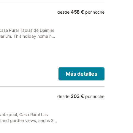
458 €
desde
por noche
Casa Rural Tablas de Daimiel
larium. This holiday home has
Más detalles
203 €
desde
por noche
vate pool, Casa Rural Las
ol and garden views, and is 37