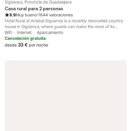
Sigüenza, Provincia de Guadalajara
Casa rural para 2 personas
8.9
Muy bueno
⋅
1644 valoraciones
Hotel Rural el Arrabal Siguenza is a recently renovated country
house in Sigüenza, where guests can make the most of its
garden and bar. The property has mountain and garden views.
Wifi
Internet
Aparcamiento
Cancelación gratuita
33 €
desde
por noche