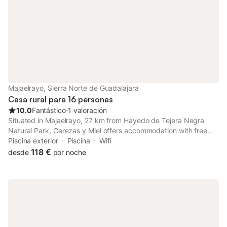
camas individuales y baño privado con
inodoro y bañera. - 1 dormitorio con 2 ca
Majaelrayo, Sierra Norte de Guadalajara
Casa rural para 16 personas
10.0
Fantástico
⋅
1 valoración
Situated in Majaelrayo, 27 km from Hayedo de Tejera Negra
Natural Park, Cerezas y Miel offers accommodation with free
WiFi, a terrace or a balcony and access to a garden and a
Piscina exterior
Piscina
Wifi
seasonal outdoor pool. The property has garden views.
118 €
desde
por noche