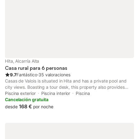
Hita, Alcarría Alta
Casa rural para 6 personas
9.7
Fantástico
⋅
35 valoraciones
Casas de Valois is situated in Hita and has a private pool and
city views. Boasting a tour desk, this property also provides
guests with Nintendo Wii. The accommodation features spa
Piscina exterior
Piscina interior
Piscina
facilities, free WiFi throughout the property and family rooms.
Cancelación gratuita
168 €
desde
por noche