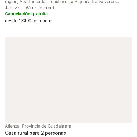
region, Apartamentos Turisticos La Alqueria De Valverde
features accommodation with access to a hot tub. The property
Jacuzzi
Wifi
Internet
features mountain and quiet street views.
Cancelación gratuita
174 €
desde
por noche
Atienza, Provincia de Guadalajara
Casa rural para 2 personas