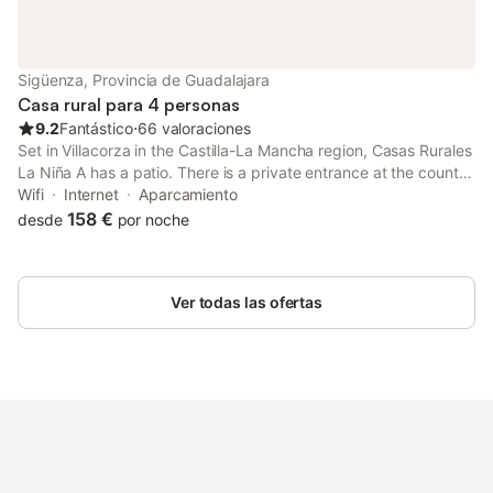
mientras que la estación de tren y el transporte público están a
800 m. Las actividades locales incluyen senderismo y pesca, y
se puede organizar el alquiler de bicicletas. También se ofrecen
juegos de mesa y libros para niños, garantizando una estancia
Sigüenza, Provincia de Guadalajara
cómoda para todos los huéspedes.
Casa rural para 4 personas
9.2
Fantástico
⋅
66 valoraciones
Set in Villacorza in the Castilla-La Mancha region, Casas Rurales
La Niña A has a patio. There is a private entrance at the country
house for the convenience of those who stay.
Wifi
Internet
Aparcamiento
158 €
desde
por noche
Ver todas las ofertas