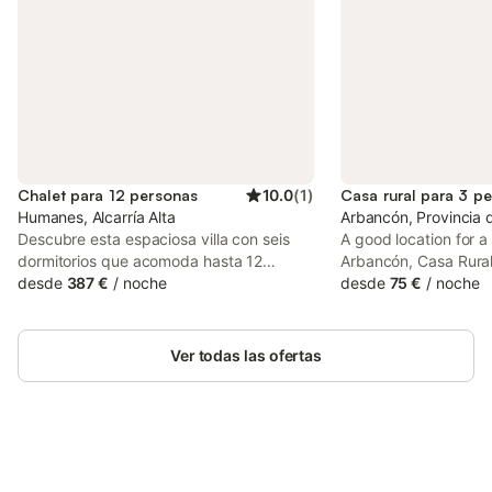
Chalet para 12 personas
10.0
(
1
)
Casa rural para 3 p
Humanes, Alcarría Alta
Arbancón, Provincia 
Descubre esta espaciosa villa con seis
A good location for a 
dormitorios que acomoda hasta 12
Arbancón, Casa Rural 
personas, perfecta para unas vacaciones
desde
387 €
/
noche
country house surrou
desde
75 €
/
noche
con familia o amigos. - Piscina privada
the mountain. The pr
abierta del 25/05 al 15/09 - Amplios y
garden, terrace and 
cómodos dormitorios con baño privado -
among other facilities
Ver todas las ofertas
Accesibilidad para sillas de ruedas con
comodidades modernas. Exterior :
Disfruta de la hermosa terraza al aire libre
donde puedes relajarte junto a la piscina.
La piscina privada es ideal para un
refrescante chapuzón en días calurosos.
Ahorra hasta un 10% en muchos
Inicia sesión