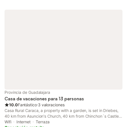
Provincia de Guadalajara
Casa de vacaciones para 13 personas
10.0
Fantástico
⋅
3 valoraciones
Casa Rural Caraca, a property with a garden, is set in Driebes,
40 km from Asuncion's Church, 40 km from Chinchon´s Castle,
as well as 40 km from Plaza Mayor Chinchon.
Wifi
Internet
Terraza