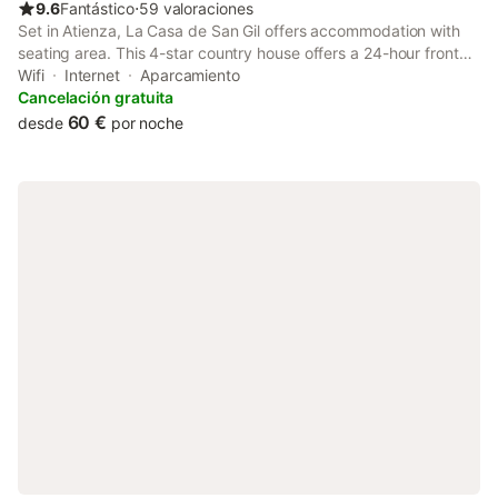
9.6
Fantástico
⋅
59 valoraciones
Set in Atienza, La Casa de San Gil offers accommodation with
seating area. This 4-star country house offers a 24-hour front
desk and luggage storage space. Boasting family rooms, this
Wifi
Internet
Aparcamiento
property also provides guests with an outdoor fireplace.
Cancelación gratuita
60 €
desde
por noche