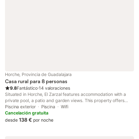
Horche, Provincia de Guadalajara
Casa rural para 8 personas
9.8
Fantástico
⋅
14 valoraciones
Situated in Horche, El Zarzal features accommodation with a
private pool, a patio and garden views. This property offers
access to a terrace, table tennis, free private parking and free
Piscina exterior
Piscina
Wifi
WiFi.
Cancelación gratuita
138 €
desde
por noche