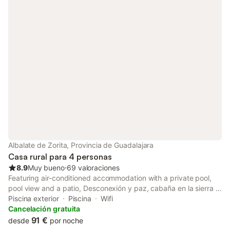
Albalate de Zorita, Provincia de Guadalajara
Casa rural para 4 personas
8.9
Muy bueno
⋅
69 valoraciones
Featuring air-conditioned accommodation with a private pool,
pool view and a patio, Desconexión y paz, cabaña en la sierra is
set in Albalate de Zorita. Featuring garden and quiet street
Piscina exterior
Piscina
Wifi
views, this chalet also has free WiFi.
Cancelación gratuita
91 €
desde
por noche