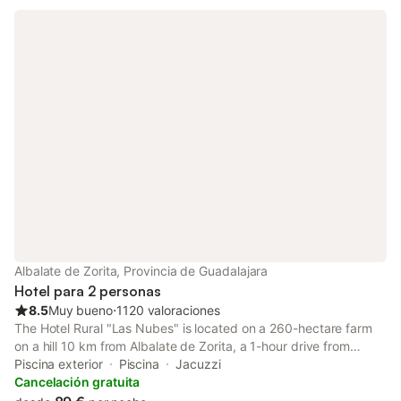
Albalate de Zorita, Provincia de Guadalajara
Hotel para 2 personas
8.5
Muy bueno
⋅
1120 valoraciones
The Hotel Rural "Las Nubes" is located on a 260-hectare farm
on a hill 10 km from Albalate de Zorita, a 1-hour drive from
Madrid. It offers a seasonal outdoor pool and stylish
Piscina exterior
Piscina
Jacuzzi
accommodation with a private balcony.
Cancelación gratuita