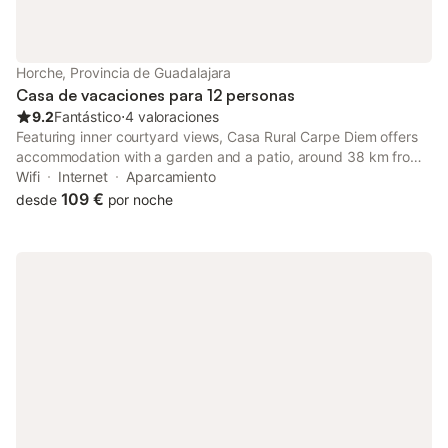
mientras que la estación de tren y el transporte público están a
800 m. Las actividades locales incluyen senderismo y pesca, y
se puede organizar el alquiler de bicicletas. También se ofrecen
juegos de mesa y libros para niños, garantizando una estancia
Horche, Provincia de Guadalajara
cómoda para todos los huéspedes.
Casa de vacaciones para 12 personas
9.2
Fantástico
⋅
4 valoraciones
Featuring inner courtyard views, Casa Rural Carpe Diem offers
accommodation with a garden and a patio, around 38 km from
Madrid´s gate.
Wifi
Internet
Aparcamiento
109 €
desde
por noche