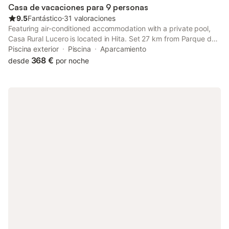
Casa de vacaciones para 9 personas
9.5
Fantástico
⋅
31 valoraciones
Featuring air-conditioned accommodation with a private pool,
Casa Rural Lucero is located in Hita. Set 27 km from Parque de
la Concordia, the property provides a garden.
Piscina exterior
Piscina
Aparcamiento
368 €
desde
por noche