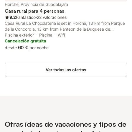
Horche, Provincia de Guadalajara
Casa rural para 4 personas
9.2
Fantástico
⋅
22 valoraciones
Casa Rural La Chocolateria is set in Horche, 13 km from Parque
de la Concordia, 13 km from Panteon de la Duquesa de
Sevillano, as well as 14 km from Palacio del Infantado. It is
Piscina exterior
Piscina
Wifi
situated 38 km from Madrid´s gate and features a tour desk.
Cancelación gratuita
60 €
desde
por noche
Ver todas las ofertas
Otras ideas de vacaciones y tipos de