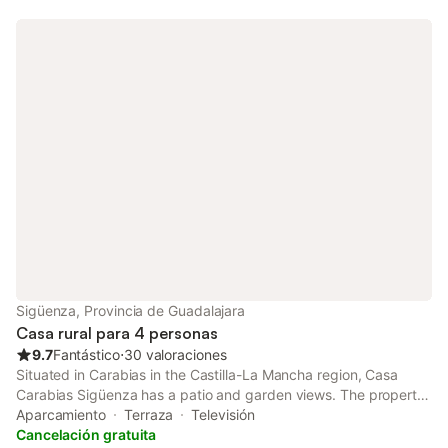
Sigüenza, Provincia de Guadalajara
Casa rural para 4 personas
9.7
Fantástico
⋅
30 valoraciones
Situated in Carabias in the Castilla-La Mancha region, Casa
Carabias Sigüenza has a patio and garden views. The property
features city views. The accommodation features private
Aparcamiento
Terraza
Televisión
check-in and check-out and a tour desk for guests.
Cancelación gratuita