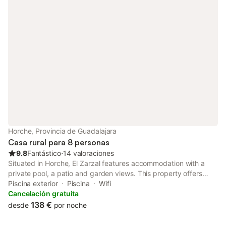
Horche, Provincia de Guadalajara
Casa rural para 8 personas
9.8
Fantástico
⋅
14 valoraciones
Situated in Horche, El Zarzal features accommodation with a
private pool, a patio and garden views. This property offers
access to a terrace, table tennis, free private parking and free
Piscina exterior
Piscina
Wifi
WiFi.
Cancelación gratuita
138 €
desde
por noche