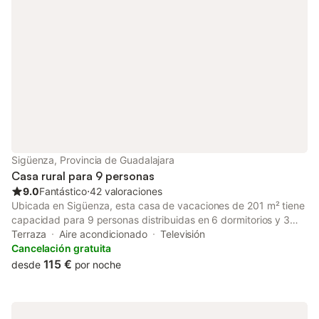
Sigüenza, Provincia de Guadalajara
Casa rural para 9 personas
9.0
Fantástico
⋅
42 valoraciones
Ubicada en Sigüenza, esta casa de vacaciones de 201 m² tiene
capacidad para 9 personas distribuidas en 6 dormitorios y 3
baños. La propiedad cuenta con entrada privada e interiores
Terraza
Aire acondicionado
Televisión
insonorizados, ofreciendo un entorno tranquilo a solo 200 m del
Cancelación gratuita
centro de la ciudad y a 600 m de la estación de tren. La
115 €
desde
por noche
distribución se reparte en varias plantas accesibles por
escaleras e incluye una zona de estar con chimenea, un
comedor y una cocina equipada con horno, fogones,