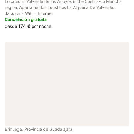
Located in Valverde de los Arroyos in the Castilla-La Mancha
region, Apartamentos Turisticos La Alqueria De Valverde
features accommodation with access to a hot tub. The property
Jacuzzi
Wifi
Internet
features mountain and quiet street views.
Cancelación gratuita
174 €
desde
por noche
Brihuega, Provincia de Guadalajara