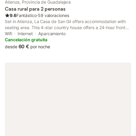
Atienza, Provincia de Guadalajara
Casa rural para 2 personas
9.6
Fantástico
⋅
59 valoraciones
Set in Atienza, La Casa de San Gil offers accommodation with
seating area. This 4-star country house offers a 24-hour front
desk and luggage storage space. Boasting family rooms, this
Wifi
Internet
Aparcamiento
property also provides guests with an outdoor fireplace.
Cancelación gratuita
60 €
desde
por noche