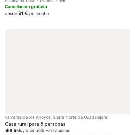
set in Albalate de Zorita. Featuring garden and quiet street
Piscina exterior
Piscina
Wifi
views, this chalet also has free WiFi.
Cancelación gratuita
91 €
desde
por noche
Valverde de los Arroyos, Sierra Norte de Guadalajara
Casa rural para 5 personas
8.5
Muy bueno
⋅
39 valoraciones