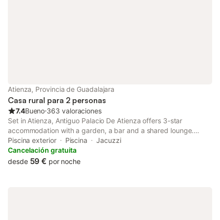
Atienza, Provincia de Guadalajara
Casa rural para 2 personas
7.4
Bueno
⋅
363 valoraciones
Set in Atienza, Antiguo Palacio De Atienza offers 3-star
accommodation with a garden, a bar and a shared lounge.
Among the facilities of this property are a restaurant, a 24-hour
Piscina exterior
Piscina
Jacuzzi
front desk and a lift, along with free WiFi throughout the
Cancelación gratuita
property.
59 €
desde
por noche