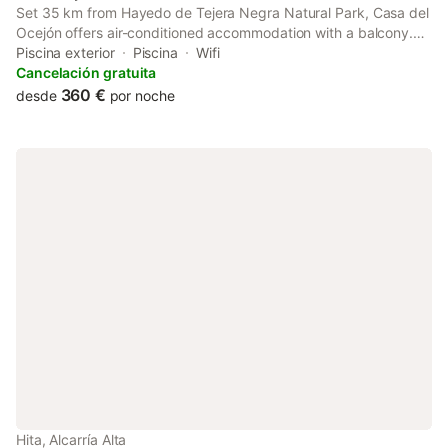
Set 35 km from Hayedo de Tejera Negra Natural Park, Casa del
Ocejón offers air-conditioned accommodation with a balcony.
With pool views, this accommodation offers a patio and a
Piscina exterior
Piscina
Wifi
swimming pool.
Cancelación gratuita
360 €
desde
por noche
Hita, Alcarría Alta