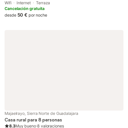
conditioned rooms with free WiFi, each with a private bathroom.
Wifi
Internet
Terraza
Cancelación gratuita
50 €
desde
por noche
Majaelrayo, Sierra Norte de Guadalajara
Casa rural para 8 personas
8.3
Muy bueno
⋅
8 valoraciones