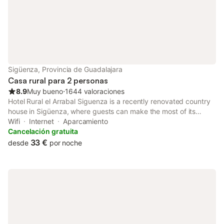
mencionan mascotas, la propiedad mantiene una política de no
fumar en áreas designadas. Se respetan horas de silencio para
garantizar un ambiente tranquilo. Las actividades cercanas
incluyen senderismo, visitas guiadas y rutas de bares, con un
mostrador de información turística para ayudarle con sus
planes. Se puede organizar un servicio de traslado al
aeropuerto. La propiedad se distribuye en varias plantas
Sigüenza, Provincia de Guadalajara
accesibles por escaleras e incluye cocina y salón compartidos.
Casa rural para 2 personas
8.9
Muy bueno
⋅
1644 valoraciones
Hotel Rural el Arrabal Siguenza is a recently renovated country
house in Sigüenza, where guests can make the most of its
garden and bar. The property has mountain and garden views.
Wifi
Internet
Aparcamiento
Cancelación gratuita
33 €
desde
por noche