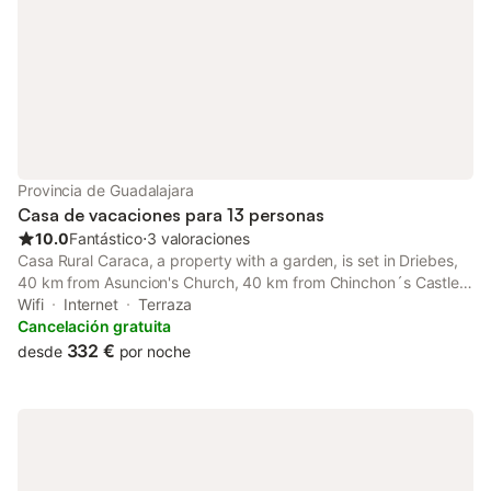
camas individuales y baño privado con
inodoro y bañera. - 1 dormitorio con 2 ca
Provincia de Guadalajara
Casa de vacaciones para 13 personas
10.0
Fantástico
⋅
3 valoraciones
Casa Rural Caraca, a property with a garden, is set in Driebes,
40 km from Asuncion's Church, 40 km from Chinchon´s Castle,
as well as 40 km from Plaza Mayor Chinchon.
Wifi
Internet
Terraza
Cancelación gratuita
332 €
desde
por noche