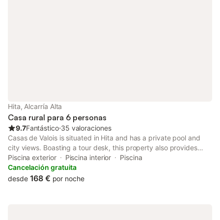
Hita, Alcarría Alta
Casa rural para 6 personas
9.7
Fantástico
⋅
35 valoraciones
Casas de Valois is situated in Hita and has a private pool and
city views. Boasting a tour desk, this property also provides
guests with Nintendo Wii. The accommodation features spa
Piscina exterior
Piscina interior
Piscina
facilities, free WiFi throughout the property and family rooms.
Cancelación gratuita
168 €
desde
por noche