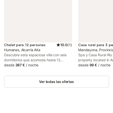
Chalet para 12 personas
10.0
(
1
)
Casa rural para 3 p
Humanes, Alcarría Alta
Mandayona, Provinci
Descubre esta espaciosa villa con seis
Spa y Casa Rural Rio 
dormitorios que acomoda hasta 12
property located in A
personas, perfecta para unas vacaciones
desde
387 €
/
noche
mountain and river vi
desde
99 €
/
noche
con familia o amigos. - Piscina privada
house also provides g
abierta del 25/05 al 15/09 - Amplios y
WiFi. The country hou
cómodos dormitorios con baño privado -
rooms and facilities f
Ver todas las ofertas
Accesibilidad para sillas de ruedas con
comodidades modernas. Exterior :
Disfruta de la hermosa terraza al aire libre
donde puedes relajarte junto a la piscina.
La piscina privada es ideal para un
refrescante chapuzón en días calurosos.
Ahorra hasta un 10% en muchos
Inicia sesión