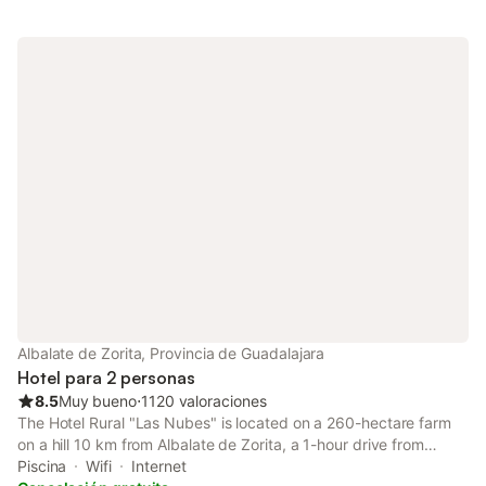
Albalate de Zorita, Provincia de Guadalajara
Hotel para 2 personas
8.5
Muy bueno
⋅
1120 valoraciones
The Hotel Rural "Las Nubes" is located on a 260-hectare farm
on a hill 10 km from Albalate de Zorita, a 1-hour drive from
Madrid. It offers a seasonal outdoor pool and stylish
Piscina
Wifi
Internet