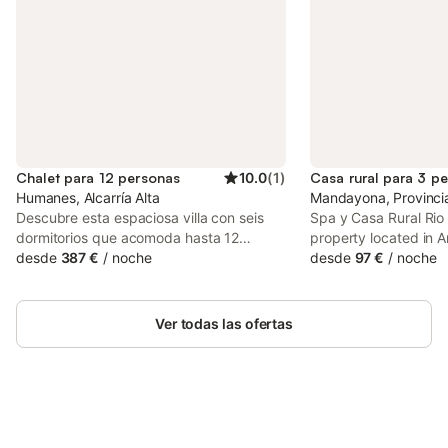
Chalet para 12 personas
10.0
(
1
)
Casa rural para 3 p
Humanes, Alcarría Alta
Mandayona, Provinci
Descubre esta espaciosa villa con seis
Spa y Casa Rural Rio 
dormitorios que acomoda hasta 12
property located in A
personas, perfecta para unas vacaciones
desde
387 €
/
noche
mountain and river vi
desde
97 €
/
noche
con familia o amigos. - Piscina privada
house also provides g
abierta del 25/05 al 15/09 - Amplios y
WiFi. The country hou
cómodos dormitorios con baño privado -
rooms and facilities f
Ver todas las ofertas
Accesibilidad para sillas de ruedas con
comodidades modernas. Exterior :
Disfruta de la hermosa terraza al aire libre
donde puedes relajarte junto a la piscina.
La piscina privada es ideal para un
refrescante chapuzón en días calurosos.
Ahorra hasta un 10% en muchos
Inicia sesión