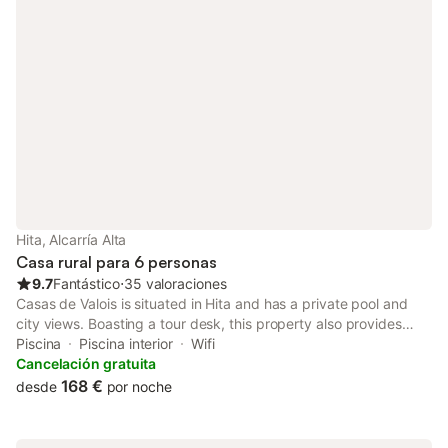
Hita, Alcarría Alta
Casa rural para 6 personas
9.7
Fantástico
⋅
35 valoraciones
Casas de Valois is situated in Hita and has a private pool and
city views. Boasting a tour desk, this property also provides
guests with Nintendo Wii. The accommodation features spa
Piscina
Piscina interior
Wifi
facilities, free WiFi throughout the property and family rooms.
Cancelación gratuita
168 €
desde
por noche