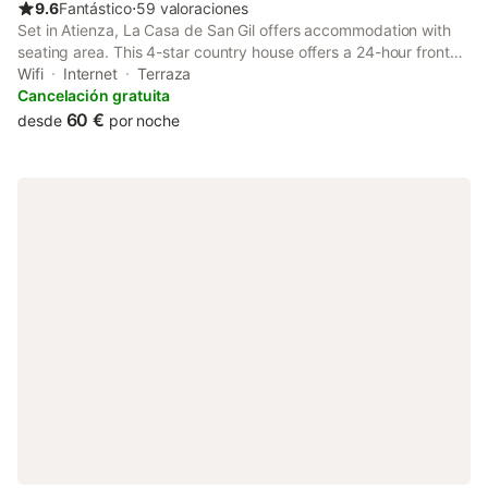
9.6
Fantástico
⋅
59 valoraciones
Set in Atienza, La Casa de San Gil offers accommodation with
seating area. This 4-star country house offers a 24-hour front
desk and luggage storage space. Boasting family rooms, this
Wifi
Internet
Terraza
property also provides guests with an outdoor fireplace.
Cancelación gratuita
60 €
desde
por noche