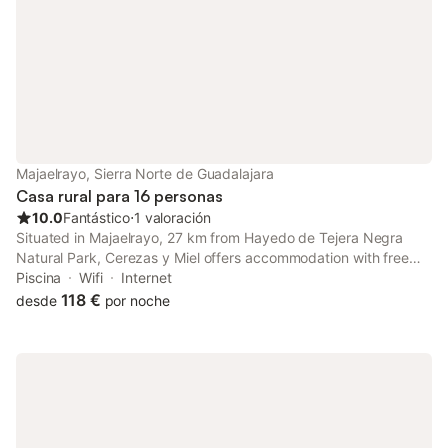
camas individuales y baño privado con
inodoro y bañera. - 1 dormitorio con 2 ca
Majaelrayo, Sierra Norte de Guadalajara
Casa rural para 16 personas
10.0
Fantástico
⋅
1 valoración
Situated in Majaelrayo, 27 km from Hayedo de Tejera Negra
Natural Park, Cerezas y Miel offers accommodation with free
WiFi, a terrace or a balcony and access to a garden and a
Piscina
Wifi
Internet
seasonal outdoor pool. The property has garden views.
118 €
desde
por noche