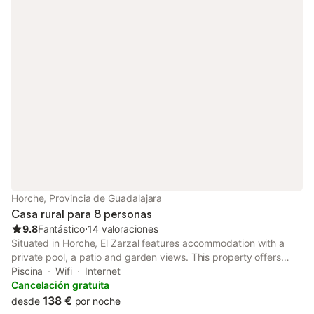
Horche, Provincia de Guadalajara
Casa rural para 8 personas
9.8
Fantástico
⋅
14 valoraciones
Situated in Horche, El Zarzal features accommodation with a
private pool, a patio and garden views. This property offers
access to a terrace, table tennis, free private parking and free
Piscina
Wifi
Internet
WiFi.
Cancelación gratuita
138 €
desde
por noche