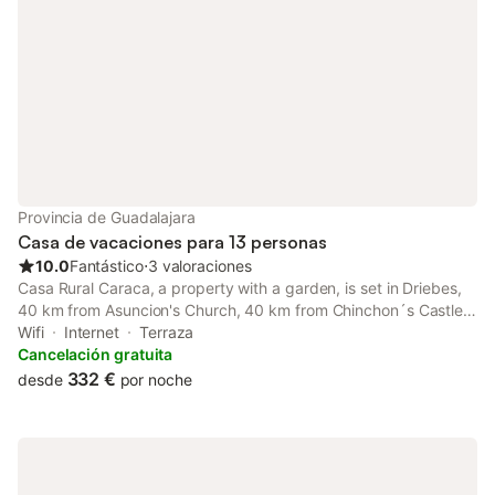
Provincia de Guadalajara
Casa de vacaciones para 13 personas
10.0
Fantástico
⋅
3 valoraciones
Casa Rural Caraca, a property with a garden, is set in Driebes,
40 km from Asuncion's Church, 40 km from Chinchon´s Castle,
as well as 40 km from Plaza Mayor Chinchon.
Wifi
Internet
Terraza
Cancelación gratuita
332 €
desde
por noche