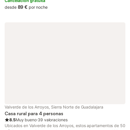
accommodation with a private balcony.
Cancelación gratuita
89 €
desde
por noche
Valverde de los Arroyos, Sierra Norte de Guadalajara
Casa rural para 4 personas
8.5
Muy bueno
⋅
39 valoraciones
Ubicados en Valverde de los Arroyos, estos apartamentos de 50