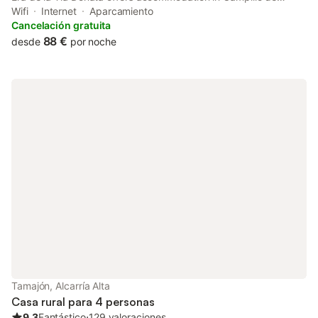
Ranas with access to a garden, a terrace, as well as private
Wifi
Internet
Aparcamiento
check-in and check-out. The country house provides a shared
Cancelación gratuita
lounge.
88 €
desde
por noche
Tamajón, Alcarría Alta
Casa rural para 4 personas
9.3
Fantástico
⋅
129 valoraciones