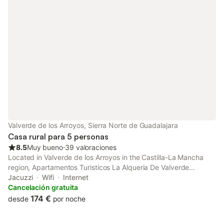
Valverde de los Arroyos, Sierra Norte de Guadalajara
Casa rural para 5 personas
8.5
Muy bueno
⋅
39 valoraciones
Located in Valverde de los Arroyos in the Castilla-La Mancha
region, Apartamentos Turisticos La Alqueria De Valverde
features accommodation with access to a hot tub. The property
Jacuzzi
Wifi
Internet
features mountain and quiet street views.
Cancelación gratuita
174 €
desde
por noche