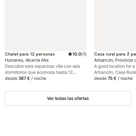
Chalet para 12 personas
10.0
(
1
)
Casa rural para 3 p
Humanes, Alcarría Alta
Arbancón, Provincia 
Descubre esta espaciosa villa con seis
A good location for a 
dormitorios que acomoda hasta 12
Arbancón, Casa Rural 
personas, perfecta para unas vacaciones
desde
387 €
/
noche
country house surrou
desde
75 €
/
noche
con familia o amigos. - Piscina privada
the mountain. The pr
abierta del 25/05 al 15/09 - Amplios y
garden, terrace and 
cómodos dormitorios con baño privado -
among other facilities
Ver todas las ofertas
Accesibilidad para sillas de ruedas con
comodidades modernas. Exterior :
Disfruta de la hermosa terraza al aire libre
donde puedes relajarte junto a la piscina.
La piscina privada es ideal para un
refrescante chapuzón en días calurosos.
Ahorra hasta un 10% en muchos
Inicia sesión