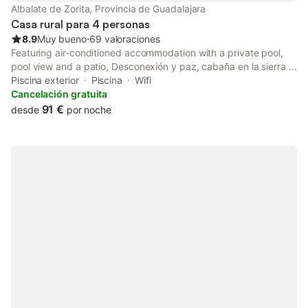
Albalate de Zorita, Provincia de Guadalajara
Casa rural para 4 personas
8.9
Muy bueno
⋅
69 valoraciones
Featuring air-conditioned accommodation with a private pool,
pool view and a patio, Desconexión y paz, cabaña en la sierra is
set in Albalate de Zorita. Featuring garden and quiet street
Piscina exterior
Piscina
Wifi
views, this chalet also has free WiFi.
Cancelación gratuita
91 €
desde
por noche