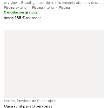
city views. Boasting a tour desk, this property also provides
guests with Nintendo Wii. The accommodation features spa
Piscina exterior
Piscina interior
Piscina
facilities, free WiFi throughout the property and family rooms.
Cancelación gratuita
168 €
desde
por noche
Horche, Provincia de Guadalajara
Casa rural para 8 personas