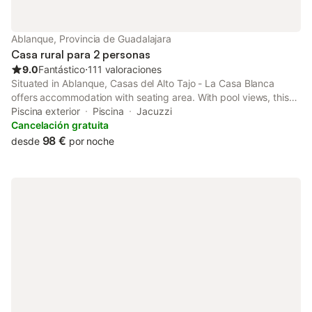
Ablanque, Provincia de Guadalajara
Casa rural para 2 personas
9.0
Fantástico
⋅
111 valoraciones
Situated in Ablanque, Casas del Alto Tajo - La Casa Blanca
offers accommodation with seating area. With pool views, this
accommodation provides a swimming pool.
Piscina exterior
Piscina
Jacuzzi
Cancelación gratuita
98 €
desde
por noche