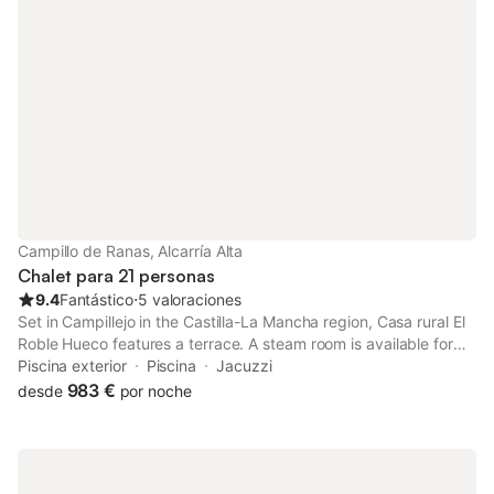
Campillo de Ranas, Alcarría Alta
Chalet para 21 personas
9.4
Fantástico
⋅
5 valoraciones
Set in Campillejo in the Castilla-La Mancha region, Casa rural El
Roble Hueco features a terrace. A steam room is available for
guests. The villa has a pool with a view with a fence, along with
Piscina exterior
Piscina
Jacuzzi
spa facilities and free WiFi.
983 €
desde
por noche