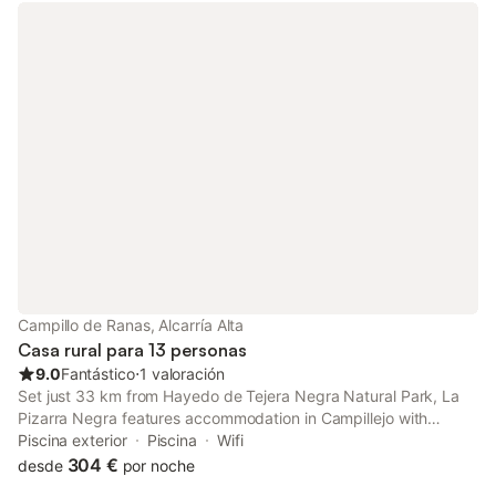
Campillo de Ranas, Alcarría Alta
Casa rural para 13 personas
9.0
Fantástico
⋅
1 valoración
Set just 33 km from Hayedo de Tejera Negra Natural Park, La
Pizarra Negra features accommodation in Campillejo with
access to a garden, barbecue facilities, as well as a shared
Piscina exterior
Piscina
Wifi
kitchen. This property offers access to a patio and free private
304 €
desde
por noche
parking.