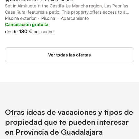
Set in Almiruete in the Castilla-La Mancha region, Las Peonías
Casa Rural features a patio. This property offers access to a
balcony and free private parking. The chalet offers garden
Piscina exterior
Piscina
Aparcamiento
views, a seasonal outdoor pool and a 24-hour front desk.
Cancelación gratuita
180 €
desde
por noche
Ver todas las ofertas
Otras ideas de vacaciones y tipos de
propiedad que te pueden interesar
en Provincia de Guadalajara