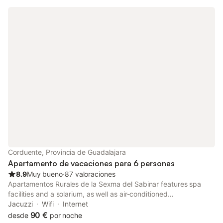
Corduente, Provincia de Guadalajara
Apartamento de vacaciones para 6 personas
8.9
Muy bueno
⋅
87 valoraciones
Apartamentos Rurales de la Sexma del Sabinar features spa
facilities and a solarium, as well as air-conditioned
accommodation in Corduente. Featuring a 24-hour front desk,
Jacuzzi
Wifi
Internet
this property also provides guests with a water park.
90 €
desde
por noche