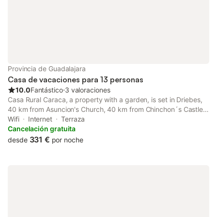
Provincia de Guadalajara
Casa de vacaciones para 13 personas
10.0
Fantástico
⋅
3 valoraciones
Casa Rural Caraca, a property with a garden, is set in Driebes,
40 km from Asuncion's Church, 40 km from Chinchon´s Castle,
as well as 40 km from Plaza Mayor Chinchon.
Wifi
Internet
Terraza
Cancelación gratuita
331 €
desde
por noche