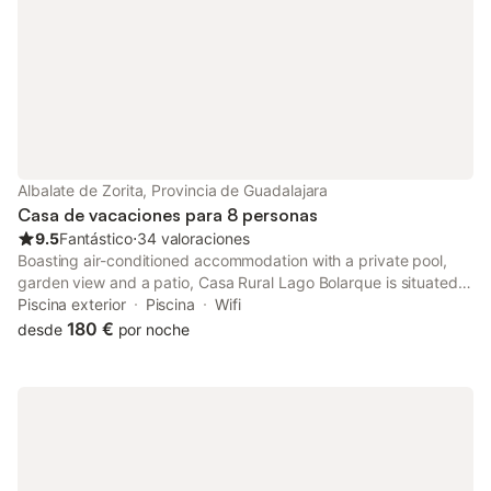
camas individuales y baño privado con
inodoro y bañera. - 1 dormitorio con 2 ca
Albalate de Zorita, Provincia de Guadalajara
Casa de vacaciones para 8 personas
9.5
Fantástico
⋅
34 valoraciones
Boasting air-conditioned accommodation with a private pool,
garden view and a patio, Casa Rural Lago Bolarque is situated
in Albalate de Zorita. This property offers access to a balcony,
Piscina exterior
Piscina
Wifi
table tennis, free private parking and free WiFi.
180 €
desde
por noche