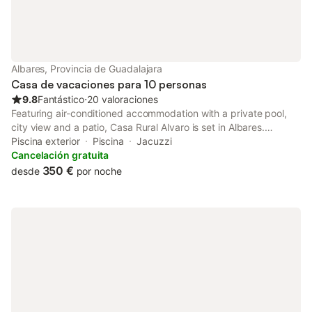
Albares, Provincia de Guadalajara
Casa de vacaciones para 10 personas
9.8
Fantástico
⋅
20 valoraciones
Featuring air-conditioned accommodation with a private pool,
city view and a patio, Casa Rural Alvaro is set in Albares.
Offering a restaurant, the property also has a garden, as well as
Piscina exterior
Piscina
Jacuzzi
a hot tub and a solarium.
Cancelación gratuita
350 €
desde
por noche