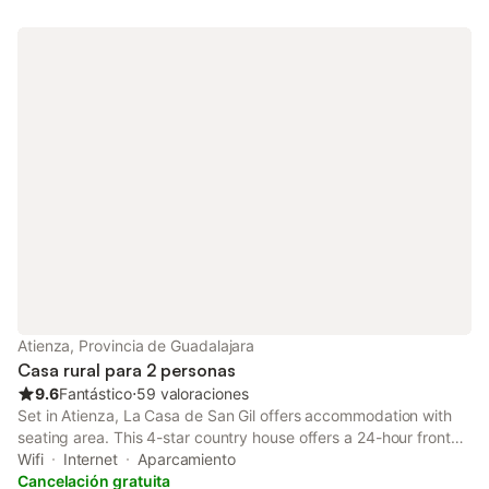
Atienza, Provincia de Guadalajara
Casa rural para 2 personas
9.6
Fantástico
⋅
59 valoraciones
Set in Atienza, La Casa de San Gil offers accommodation with
seating area. This 4-star country house offers a 24-hour front
desk and luggage storage space. Boasting family rooms, this
Wifi
Internet
Aparcamiento
property also provides guests with an outdoor fireplace.
Cancelación gratuita