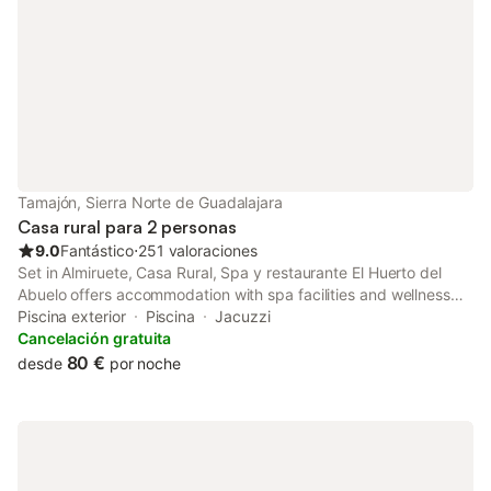
Tamajón, Sierra Norte de Guadalajara
Casa rural para 2 personas
9.0
Fantástico
⋅
251 valoraciones
Set in Almiruete, Casa Rural, Spa y restaurante El Huerto del
Abuelo offers accommodation with spa facilities and wellness
packages.
Piscina exterior
Piscina
Jacuzzi
Cancelación gratuita
80 €
desde
por noche