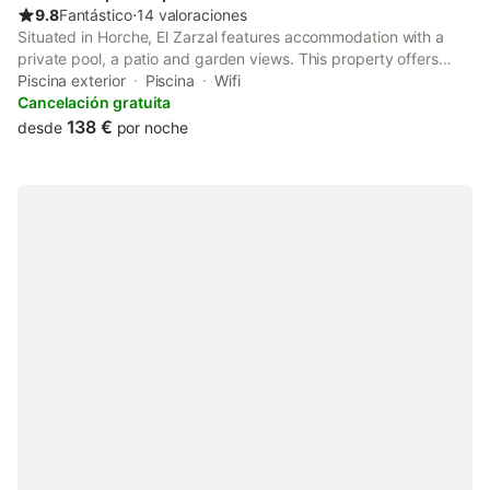
9.8
Fantástico
⋅
14 valoraciones
Situated in Horche, El Zarzal features accommodation with a
private pool, a patio and garden views. This property offers
access to a terrace, table tennis, free private parking and free
Piscina exterior
Piscina
Wifi
WiFi.
Cancelación gratuita
138 €
desde
por noche