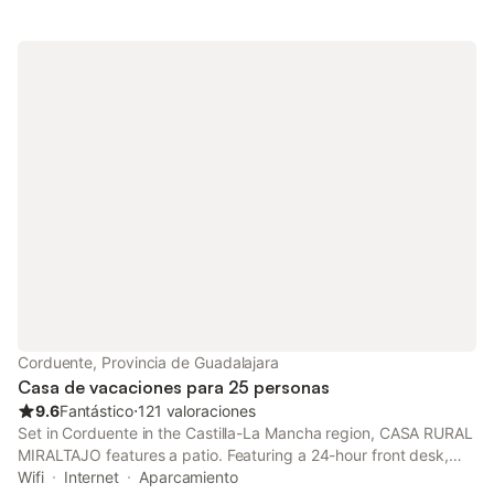
Corduente, Provincia de Guadalajara
Casa de vacaciones para 25 personas
9.6
Fantástico
⋅
121 valoraciones
Set in Corduente in the Castilla-La Mancha region, CASA RURAL
MIRALTAJO features a patio. Featuring a 24-hour front desk,
this property also provides guests with a children's playground.
Wifi
Internet
Aparcamiento