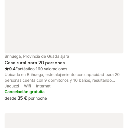
Brihuega, Provincia de Guadalajara
Casa rural para 20 personas
9.4
Fantástico
⋅
160 valoraciones
Ubicado en Brihuega, este alojamiento con capacidad para 20
personas cuenta con 9 dormitorios y 10 baños, resultando
adecuado para grupos grandes o familias. La propiedad ofrece
Jacuzzi
Wifi
Internet
una combinación de espacios privados y compartidos,
Cancelación gratuita
incluyendo una cocina común y una sala de estar con zona de
35 €
desde
por noche
TV para momentos de convivencia. La distribución interior
incluye 9 dormitorios equipados con una selección de camas
individuales, camas de matrimonio y camas extragrandes
super-king size, con cunas disponibles para los más pequeños.
El interior se mantiene confortable gracias a la calefacción y el