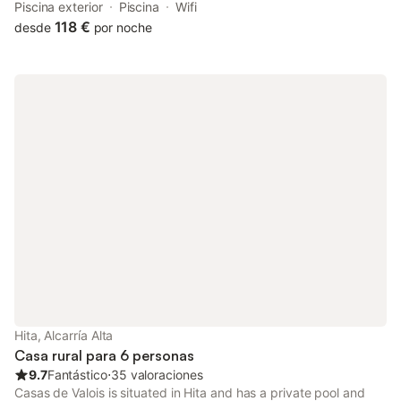
WiFi, a terrace or a balcony and access to a garden and a
Piscina exterior
Piscina
Wifi
seasonal outdoor pool. The property has garden views.
118 €
desde
por noche
Hita, Alcarría Alta
Casa rural para 6 personas
9.7
Fantástico
⋅
35 valoraciones
Casas de Valois is situated in Hita and has a private pool and