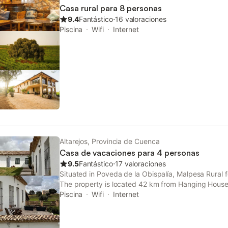
Casa rural para 8 personas
9.4
Fantástico
⋅
16 valoraciones
Piscina
Wifi
Internet
Altarejos, Provincia de Cuenca
Casa de vacaciones para 4 personas
9.5
Fantástico
⋅
17 valoraciones
Situated in Poveda de la Obispalía, Malpesa Rural f
The property is located 42 km from Hanging Hous
Mangana Tower and 43 km from Nuestra Señora de 
Piscina
Wifi
Internet