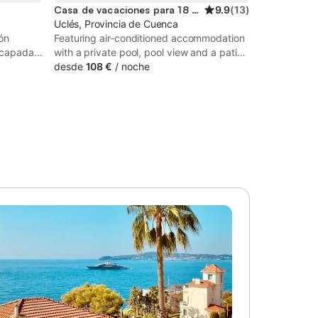
Casa de vacaciones para 18 personas
9.9
(
13
)
Uclés, Provincia de Cuenca
ón
Featuring air-conditioned accommodation
escapada
with a private pool, pool view and a patio,
** Entre
Casa Rural El Cuartel de Uclés is located in
desde
108 €
/
noche
 y
Uclés. This holiday home features a
*, una
garden. Free WiFi is available throughout
mente
the property.
 del
solo 20
o idílico
ofrece el
ro
olvidará.
raigada,
nquila,
 y lujo
Quinta
 tres