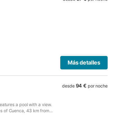
Más detalles
94 €
desde
por noche
eatures a pool with a view.
es of Cuenca, 43 km from
Gracia's Cathedral.