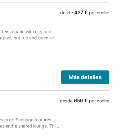
427 €
desde
por noche
fers a patio with city and
r pool, hot tub and open-air
Más detalles
650 €
desde
por noche
cajo de Santiago features
ies and a shared lounge. This
 free private parking.