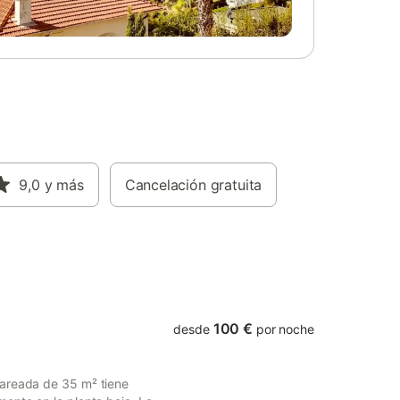
rece una
 y
ión
una
e permite
e la
biente
én
rante**
n una de
 una con
9,0
y más
Cancelación gratuita
 crea el
mas. Ya
isfrute
nte
 que lo
100 €
desde
por noche
pareada de 35 m² tiene