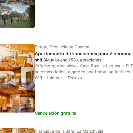
Beteta, Provincia de Cuenca
Apartamento de vacaciones para 2 persona
8.6
Muy bueno
⋅
158 valoraciones
Offering garden views, Casa Rural la Laguna in El 
accommodation, a garden and barbecue facilities. W
accommodation provides a patio.
Wifi
Internet
Terraza
Cancelación gratuita
Villanueva de la Jara, La Manchuela