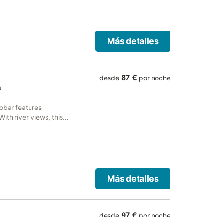
Más detalles
87 €
desde
por noche
s
Tobar features
ith river views, this
Más detalles
97 €
desde
por noche