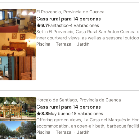
El Provencio, Provincia de Cuenca
Casa rural para 14 personas
9.7
Fantástico
⋅
4 valoraciones
Set in El Provencio, Casa Rural San Anton Cuenca of
inner courtyard views, as well as a seasonal outdoo
bath.
Piscina
Terraza
Jardín
Horcajo de Santiago, Provincia de Cuenca
Casa rural para 14 personas
8.8
Muy bueno
⋅
18 valoraciones
Offering garden views, La Casa del Marqués in Hor
accommodation, an open-air bath, barbecue facilit
country house features a private pool, a garden and
Piscina
Terraza
Jardín