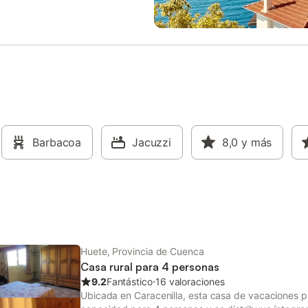
ones están equipadas con todo lo
pisos, cada uno de los cuales of
sita para sentirse como en casa,
combinación de elegancia rústica
una **cómoda sala de estar** y
comodidades modernas. La mans
con dosel**, creando un entorno
cuenta con una **bodega** con 
 e íntimo. Ya sea que esté
fascinante cueva visigoda, lo qu
ndo en su habitación o
a los huéspedes disfrutar tanto d
se en el entorno sereno,
historia de la región como del am
ntará lo último en comodidad y
único de la cueva. La finca tambi
**La Quinta de Malu** somos
cuenta con un acogedor **restau
stas en crear la escapada
donde podrá saborear comidas e
 perfecta. Imagina disfrutar de
Barbacoa
Jacuzzi
las tres cabinas de piedra, cada
8,0
y más
na gourmet junto a la chimenea**,
una **chimenea** tradicional que
drás saborear la exquisita
entorno perfecto para cenas ínti
mía local en un ambiente
sea que se relaje junto al fuego, d
 e íntimo. Tras una noche de
de una copa de vino o simpleme
en tu preciosa habitación, te
disfrute de la calidez y la historia
remos con un **desayuno es
rodean, cada detalle
Huete, Provincia de Cuenca
Casa rural para 4 personas
9.2
Fantástico
⋅
16 valoraciones
Ubicada en Caracenilla, esta casa de vacaciones 