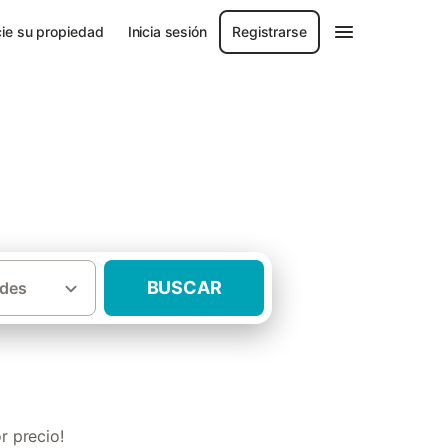
ie su propiedad
Inicia sesión
Registrarse
nca
BUSCAR
des
rurales para grupos Provincia de Cuenca
r precio!