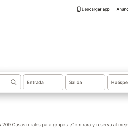
Descargar app
Anunc
a grupos en Provincia de Cue
Entrada
Salida
Huéspe
·
·
Casas rurales
Castilla-La Mancha
Casas 
209 Casas rurales para grupos. ¡Compara y reserva al mejo