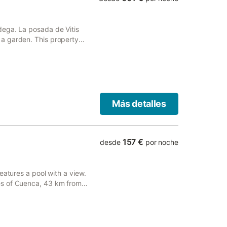
dega. La posada de Vitis
a garden. This property
 free WiFi.
Más detalles
157 €
desde
por noche
eatures a pool with a view.
es of Cuenca, 43 km from
Gracia's Cathedral.