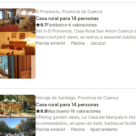
El Provencio, Provincia de Cuenca
Casa rural para 14 personas
9.7
Fantástico
⋅
4 valoraciones
Set in El Provencio, Casa Rural San Anton Cuenca of
inner courtyard views, as well as a seasonal outdoo
bath.
Piscina exterior
Piscina
Jacuzzi
Horcajo de Santiago, Provincia de Cuenca
Casa rural para 14 personas
8.8
Muy bueno
⋅
18 valoraciones
Offering garden views, La Casa del Marqués in Hor
accommodation, an open-air bath, barbecue facilit
country house features a private pool, a garden and
Piscina exterior
Piscina
Aparcamiento