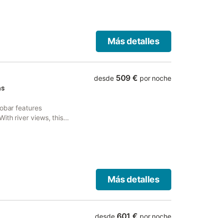
Más detalles
509 €
desde
por noche
as
Tobar features
ith river views, this
Más detalles
601 €
desde
por noche