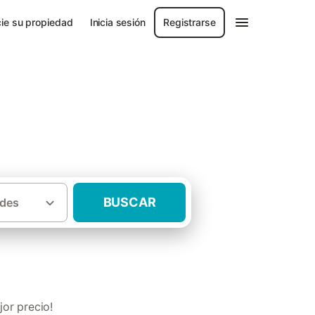
ie su propiedad
Inicia sesión
Registrarse
Cuenca
BUSCAR
des
es en casas rurales Provincia de Cuenca
or precio!