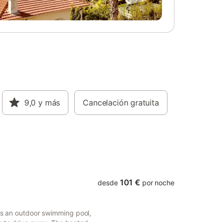
rece una
 y
ión
una
e permite
e la
biente
én
rante**
n una de
 una con
9,0
y más
Cancelación gratuita
 crea el
mas. Ya
isfrute
nte
 que lo
101 €
desde
por noche
res an outdoor swimming pool,