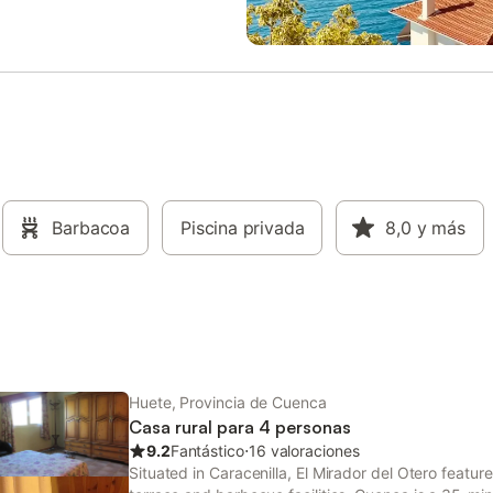
ones están equipadas con todo lo
pisos, cada uno de los cuales of
sita para sentirse como en casa,
combinación de elegancia rústica
una **cómoda sala de estar** y
comodidades modernas. La mans
con dosel**, creando un entorno
cuenta con una **bodega** con 
 e íntimo. Ya sea que esté
fascinante cueva visigoda, lo qu
ndo en su habitación o
a los huéspedes disfrutar tanto d
se en el entorno sereno,
historia de la región como del am
ntará lo último en comodidad y
único de la cueva. La finca tambi
**La Quinta de Malu** somos
cuenta con un acogedor **restau
stas en crear la escapada
donde podrá saborear comidas e
 perfecta. Imagina disfrutar de
Barbacoa
Piscina privada
las tres cabinas de piedra, cada
8,0
y más
na gourmet junto a la chimenea**,
una **chimenea** tradicional que
drás saborear la exquisita
entorno perfecto para cenas ínti
mía local en un ambiente
sea que se relaje junto al fuego, d
 e íntimo. Tras una noche de
de una copa de vino o simpleme
en tu preciosa habitación, te
disfrute de la calidez y la historia
remos con un **desayuno es
rodean, cada detalle
Huete, Provincia de Cuenca
Casa rural para 4 personas
9.2
Fantástico
⋅
16 valoraciones
Situated in Caracenilla, El Mirador del Otero featu