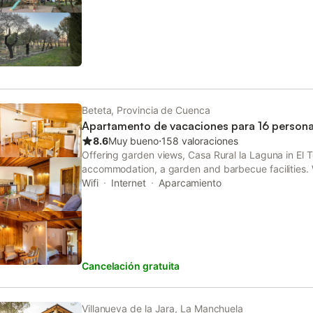
Beteta, Provincia de Cuenca
Apartamento de vacaciones para 16 person
8.6
Muy bueno
⋅
158 valoraciones
Offering garden views, Casa Rural la Laguna in El 
accommodation, a garden and barbecue facilities. W
accommodation provides a patio.
Wifi
Internet
Aparcamiento
Cancelación gratuita
Villanueva de la Jara, La Manchuela