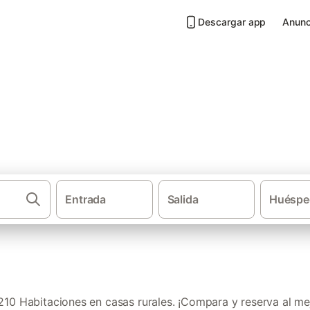
Descargar app
Anunc
asas rurales en Provincia de 
Entrada
Salida
Huéspe
·
Casas rurales
Habitacion
10 Habitaciones en casas rurales. ¡Compara y reserva al mej