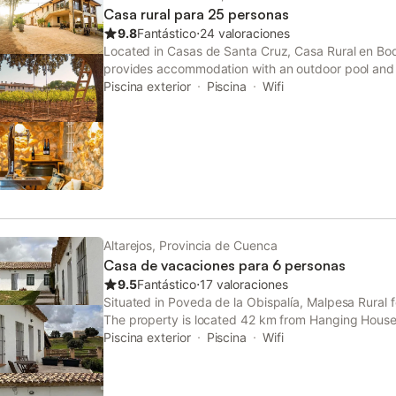
Casa rural para 25 personas
9.8
Fantástico
⋅
24 valoraciones
Located in Casas de Santa Cruz, Casa Rural en Bo
provides accommodation with an outdoor pool and 
offers access to a balcony, free private parking and
Piscina exterior
Piscina
Wifi
Altarejos, Provincia de Cuenca
Casa de vacaciones para 6 personas
9.5
Fantástico
⋅
17 valoraciones
Situated in Poveda de la Obispalía, Malpesa Rural f
The property is located 42 km from Hanging Hous
Mangana Tower and 43 km from Nuestra Señora de 
Piscina exterior
Piscina
Wifi