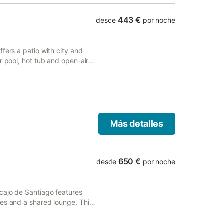
443 €
desde
por noche
fers a patio with city and
r pool, hot tub and open-air
Más detalles
650 €
desde
por noche
cajo de Santiago features
ies and a shared lounge. This
 free private parking.