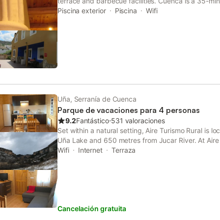
terrace and barbecue facilities. Cuenca is a 35-mi
houses offer indoor and outdoor dining and seating
Piscina exterior
Piscina
Wifi
Uña, Serranía de Cuenca
Parque de vacaciones para 4 personas
9.2
Fantástico
⋅
531 valoraciones
Set within a natural setting, Aire Turismo Rural is 
Uña Lake and 650 metres from Jucar River. At Aire T
garden and a terrace.
Wifi
Internet
Terraza
Cancelación gratuita