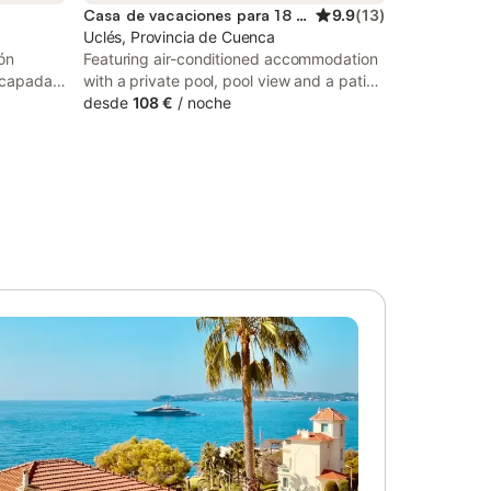
Casa de vacaciones para 18 personas
9.9
(
13
)
Uclés, Provincia de Cuenca
ón
Featuring air-conditioned accommodation
escapada
with a private pool, pool view and a patio,
** Entre
Casa Rural El Cuartel de Uclés is located in
desde
108 €
/
noche
 y
Uclés. This holiday home features a
*, una
garden. Free WiFi is available throughout
mente
the property.
 del
solo 20
o idílico
ofrece el
ro
olvidará.
raigada,
nquila,
 y lujo
Quinta
 tres