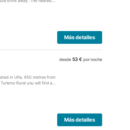
nute drive away. The heated
 areas.
Más detalles
53 €
desde
por noche
located in Uña, 450 metres from
urismo Rural you will find a
Más detalles