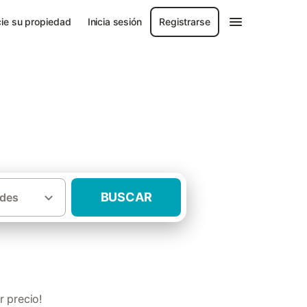
ie su propiedad
Inicia sesión
Registrarse
nse
BUSCAR
des
urales con mascota Provincia de Orense
 precio!