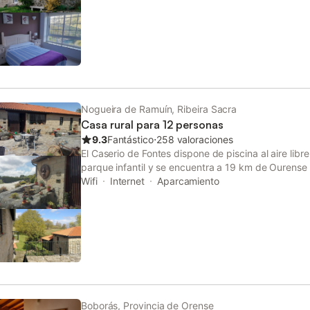
Nogueira de Ramuín, Ribeira Sacra
Casa rural para 12 personas
9.3
Fantástico
⋅
258 valoraciones
El Caserio de Fontes dispone de piscina al aire li
parque infantil y se encuentra a 19 km de Ourense e
km del balneario de As Burgas. También proporcio
Wifi
Internet
Aparcamiento
privado gratuitos. Informa a Caserio de Fontes con 
de llegada. Para ello, puedes utilizar el apartado d
hacer la reserva o ponerte en contacto directament
datos de contacto aparecen en la confirmación de l
cerrada del dom, 30 sep 2018 al sáb, 15 jun 2019
Boborás, Provincia de Orense