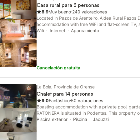
Casa rural para 3 personas
8.9
Muy bueno
⋅
240 valoraciones
Located in Pazos de Arenteiro, Aldea Rural Pazos D
accommodation with free WiFi and flat-screen TV, a
with mountain views is offered. There is also a bus
Wifi
Internet
Aparcamiento
service offered.
Cancelación gratuita
La Bola, Provincia de Orense
Chalet para 14 personas
9.0
Fantástico
⋅
50 valoraciones
Boasting accommodation with a private pool, gard
RATONERA is situated in Podentes. This property of
private parking and free WiFi. Guests can make use
Piscina exterior
Piscina
Jacuzzi