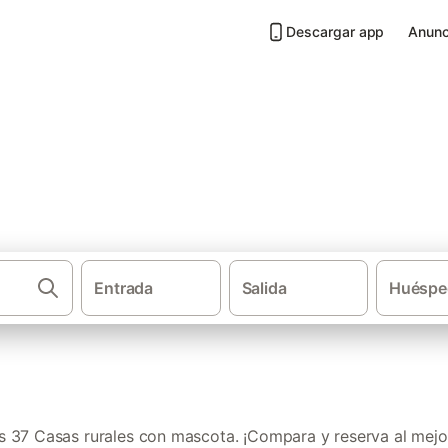
Descargar app
Anunc
 mascota en Provincia de Ore
Entrada
Salida
Huéspe
·
·
Casas rurales
Galicia
Casas r
 37 Casas rurales con mascota. ¡Compara y reserva al mejor