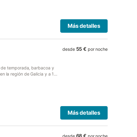
Más detalles
55 €
desde
por noche
bre de temporada, barbacoa y
n la región de Galicia y a 14
na WiFi y aparcamiento
antelación de tu hora prevista
e peticiones especiales al
e con el alojamiento. Los
a reserva. La piscina está
Más detalles
68 €
desde
por noche