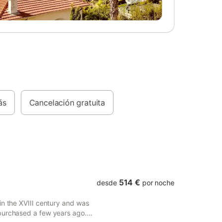
estancia. Salas de estar : En el interior, la
villa cuenta con una amplia zona de estar
luminosa, donde se encuentran confort y
convivialidad. El salón, equipado con un
cómodo sofá y una chimenea, es perfecto
para noches tranquilas. La cocina
moderna está completamente equipada,
incluyendo horno, microondas y
lavavajillas para satisfacer todas tus
necesidades culinarias. El área de
ás
Cancelación gratuita
comedor da al jardín, ofreciendo una
agradable vista durante las comidas.
Dormitorios y Baños : - 1 habitación con
cama doble y baño en suite con ducha - 1
habitación con 2 camas individuales y
baño en suite co
514 €
desde
por noche
in the XVIII century and was
purchased a few years ago.