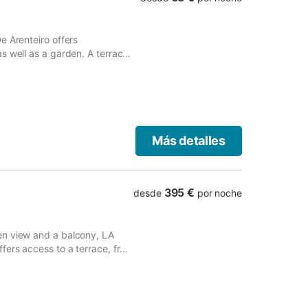
e Arenteiro offers
s well as a garden. A terrace
iness center and laundry
Más detalles
395 €
desde
por noche
en view and a balcony, LA
fers access to a terrace, free
 of a garden.