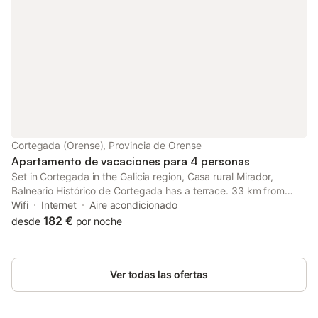
Cortegada (Orense), Provincia de Orense
Apartamento de vacaciones para 4 personas
Set in Cortegada in the Galicia region, Casa rural Mirador,
Balneario Histórico de Cortegada has a terrace. 33 km from
Nossa Senhora da Peneda Sanctuary and 37 km from Pazo da
Wifi
Internet
Aire acondicionado
Touza Golf, the property offers a garden and a bar.
182 €
desde
por noche
Ver todas las ofertas