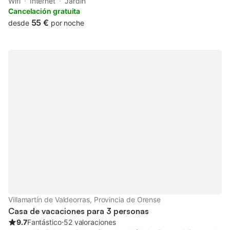
provides accommodation with a garden as well as free private
Wifi
Internet
Jardín
parking for guests who drive.
Cancelación gratuita
55 €
desde
por noche
Villamartín de Valdeorras, Provincia de Orense
Casa de vacaciones para 3 personas
9.7
Fantástico
⋅
52 valoraciones