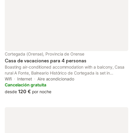
Cortegada (Orense), Provincia de Orense
Casa de vacaciones para 4 personas
Boasting air-conditioned accommodation with a balcony, Casa
rural A Fonte, Balneario Histórico de Cortegada is set in
Cortegada. With lake views, this accommodation offers a patio.
Wifi
Internet
Aire acondicionado
Cancelación gratuita
120 €
desde
por noche