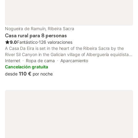
Nogueira de Ramuín, Ribeira Sacra
Casa rural para 8 personas
9.0
Fantástico
⋅
126 valoraciones
A Casa Da Eira is set in the heart of the Ribeira Sacra by the
River Sil Canyon in the Galician village of Alberguería equidistant
from the natural viewpoint Pé de Home and Vilouxe.
Internet
Ropa de cama
Aparcamiento
Cancelación gratuita
110 €
desde
por noche