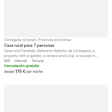
Cortegada (Orense), Provincia de Orense
Casa rural para 7 personas
Casa rural Pantalán, Balneario Histórico de Cortegada, a
property with a garden, a terrace and a bar, is located in
Cortegada, 34 km from Nossa Senhora da Peneda Sanctuary,
Wifi
Internet
Terraza
37 km from Pazo da Touza Golf, as well as 43 km from
Cancelación gratuita
Auditorium - Exhibition...
175 €
desde
por noche