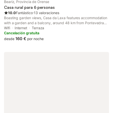
Beariz, Provincia de Orense
Casa rural para 6 personas
10.0
Fantástico
⋅
13 valoraciones
Boasting garden views, Casa da Laxa features accommodation
with a garden and a balcony, around 48 km from Pontevedra
Railway Station. This property offers access to a terrace, free
Wifi
Internet
Terraza
private parking and free WiFi.
Cancelación gratuita
160 €
desde
por noche