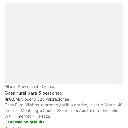
Allariz, Provincia de Orense
Casa rural para 3 personas
8.9
Muy bueno
⋅
325 valoraciones
Casa Rural Vilaboa, a property with a garden, is set in Allariz, 49
km from Montalegre Castle, 23 km from Auditorium - Exhibition
Center, as well as 42 km from Pazo da Touza Golf.
Wifi
Internet
Terraza
Cancelación gratuita