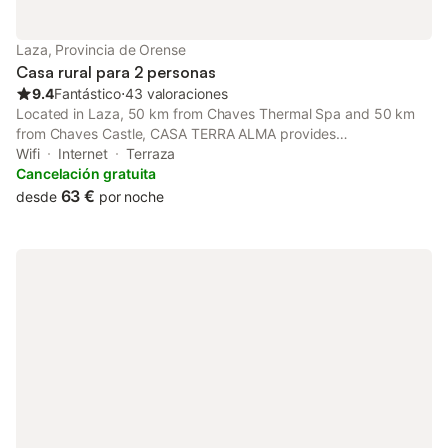
Laza, Provincia de Orense
Casa rural para 2 personas
9.4
Fantástico
⋅
43 valoraciones
Located in Laza, 50 km from Chaves Thermal Spa and 50 km
from Chaves Castle, CASA TERRA ALMA provides
accommodation with free WiFi, a garden, mountain views, and
Wifi
Internet
Terraza
access to spa facilities and wellness packages.
Cancelación gratuita
63 €
desde
por noche