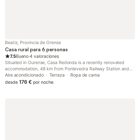
Beariz, Provincia de Orense
Casa rural para 6 personas
7.5
Bueno
⋅
4 valoraciones
Situated in Ourense, Casa Redonda is a recently renovated
accommodation, 48 km from Pontevedra Railway Station and
36 km from Pazo da Touza Golf. The property features garden
Aire acondicionado
Terraza
Ropa de cama
views, and is 38 km from Feira Internacional de Galicia.
176 €
desde
por noche