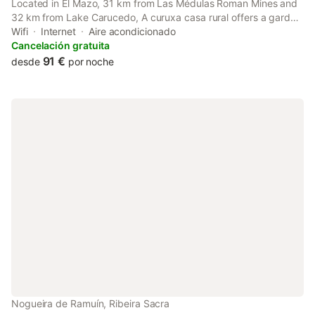
Located in El Mazo, 31 km from Las Médulas Roman Mines and
32 km from Lake Carucedo, A curuxa casa rural offers a garden
and air conditioning. This property offers access to a balcony,
Wifi
Internet
Aire acondicionado
free private parking and free WiFi.
Cancelación gratuita
91 €
desde
por noche
Nogueira de Ramuín, Ribeira Sacra