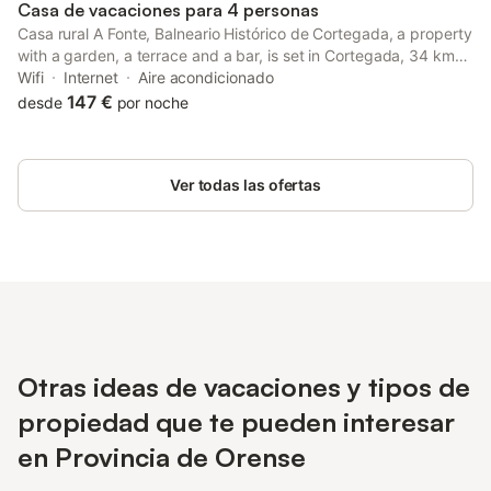
Casa de vacaciones para 4 personas
Casa rural A Fonte, Balneario Histórico de Cortegada, a property
with a garden, a terrace and a bar, is set in Cortegada, 34 km
from Nossa Senhora da Peneda Sanctuary, 37 km from Pazo da
Wifi
Internet
Aire acondicionado
Touza Golf, as well as 43 km from Auditorium - Exhibition...
147 €
desde
por noche
Ver todas las ofertas
Otras ideas de vacaciones y tipos de
propiedad que te pueden interesar
en Provincia de Orense