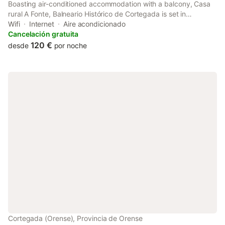
Boasting air-conditioned accommodation with a balcony, Casa
rural A Fonte, Balneario Histórico de Cortegada is set in
Cortegada. With lake views, this accommodation offers a patio.
Wifi
Internet
Aire acondicionado
Cancelación gratuita
120 €
desde
por noche
Cortegada (Orense), Provincia de Orense