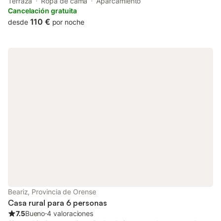
from the natural viewpoint Pé de Home and Vilouxe.
Terraza
Ropa de cama
Aparcamiento
Cancelación gratuita
110 €
desde
por noche
Beariz, Provincia de Orense
Casa rural para 6 personas
7.5
Bueno
⋅
4 valoraciones