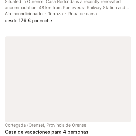
Situated in Ourense, Casa Redonda is a recently renovated
accommodation, 48 km from Pontevedra Railway Station and
36 km from Pazo da Touza Golf. The property features garden
Aire acondicionado
Terraza
Ropa de cama
views, and is 38 km from Feira Internacional de Galicia.
176 €
desde
por noche
Cortegada (Orense), Provincia de Orense
Casa de vacaciones para 4 personas