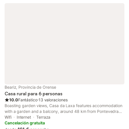
Beariz, Provincia de Orense
Casa rural para 6 personas
10.0
Fantástico
⋅
13 valoraciones
Boasting garden views, Casa da Laxa features accommodation
with a garden and a balcony, around 48 km from Pontevedra
Railway Station. This property offers access to a terrace, free
Wifi
Internet
Terraza
private parking and free WiFi.
Cancelación gratuita