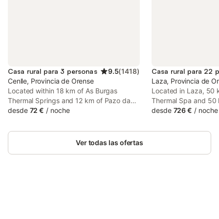
Casa rural para 3 personas
9.5
(
1418
)
Casa rural para 22 
Cenlle, Provincia de Orense
Laza, Provincia de O
Located within 18 km of As Burgas
Located in Laza, 50
Thermal Springs and 12 km of Pazo da
Thermal Spa and 50
Touza Golf, Gandarela Turismo Rural
desde
72 €
/
noche
Castle, CASA TERRA
desde
726 €
/
noche
provides rooms with air conditioning and
accommodation with f
a private bathroom in Ourense.
mountain views, and 
facilities and wellne
Ver todas las ofertas
Ahorra hasta un 10% en muchos
Inicia sesión
alojamientos con tu cuenta.