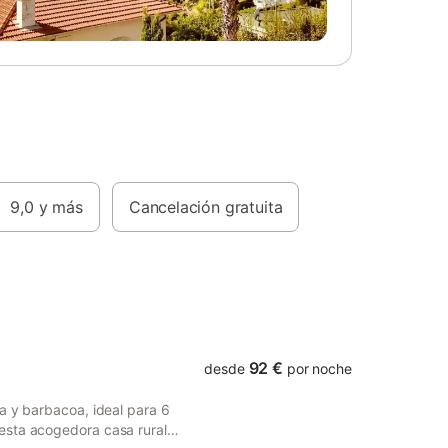
n la
o o
na de las
 cuenta
rder. El
n extenso
den
 entorno y
es. Una
cómodos
9,0
y más
Cancelación gratuita
elo
 que una
dad de
aire
92 €
desde
por noche
a y barbacoa, ideal para 6
esta acogedora casa rural