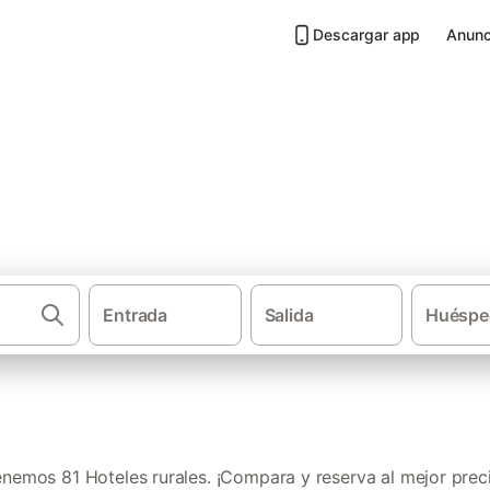
Descargar app
Anunc
n Provincia de Orense
Entrada
Salida
Huéspe
·
Casas rurales
Gali
nemos 81 Hoteles rurales. ¡Compara y reserva al mejor prec