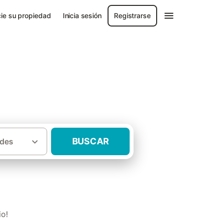
ie su propiedad
Inicia sesión
Registrarse
BUSCAR
des
·
cia
Hoteles rurales Provincia de Orense
io!