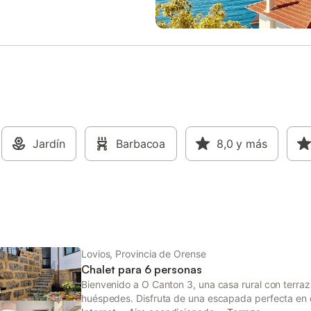
 incluye una vitrocerámica,
probar los vinos que se cultivan e
ongelador, horno, cafetera Dolce
zona, hacer kayak o barranquism
afetera italiana, así como todo el
incluso disfrutar de un baño en u
ecesario para que te sientas
playas fluviales. La zona además
asa. El salón con estufa de
con un rico patrimonio cultural y
 un cómodo sofá, es el lugar
gastronómico que no se puede pe
para relajarte viendo la televisión,
exterior de la casa cuenta con u
ta con programas en español y
jardín, donde los huéspedes pue
canales extranjeros. Las paredes
deleitarse con la tranquilidad del
, que aportan un toque rústico y
disfrutar de momentos inolvidabl
, combinan a la perfección con la
Jardín
Barbacoa
amplia terraza amueblada con 
8,0
y más
n cálida y confortable de la
asientos invita a contemplar el ci
 prepararemos un pack de
estrellado por la noche, mientras
a. Esta casa rural cuenta con
barbacoa móvil ofrece la posibili
itorios, todos equipados con aire
organizar animadas parrilladas al 
onado y bomba
libre. La presenci
Lovios, Provincia de Orense
Chalet para 6 personas
Bienvenido a O Canton 3, una casa rural con terraz
huéspedes. Disfruta de una escapada perfecta en 