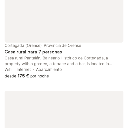
Cortegada (Orense), Provincia de Orense
Casa rural para 7 personas
Casa rural Pantalán, Balneario Histórico de Cortegada, a
property with a garden, a terrace and a bar, is located in
Cortegada, 34 km from Nossa Senhora da Peneda Sanctuary,
Wifi
Internet
Aparcamiento
37 km from Pazo da Touza Golf, as well as 43 km from
175 €
desde
por noche
Auditorium - Exhibition...