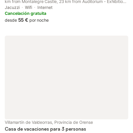
km from Montalegre Castle, 23 km from Auditorium - Exhibition
Center, as well as 42 km from Pazo da Touza Golf.
Jacuzzi
Wifi
Internet
Cancelación gratuita
55 €
desde
por noche
Villamartín de Valdeorras, Provincia de Orense
Casa de vacaciones para 3 personas