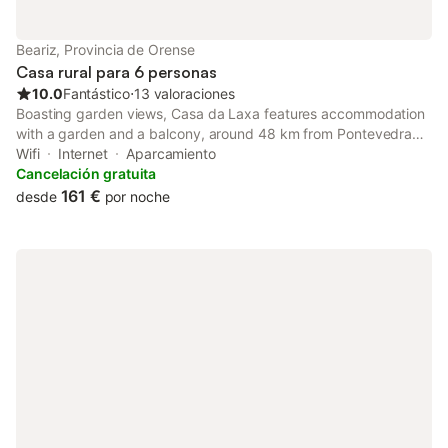
Beariz, Provincia de Orense
Casa rural para 6 personas
10.0
Fantástico
⋅
13 valoraciones
Boasting garden views, Casa da Laxa features accommodation
with a garden and a balcony, around 48 km from Pontevedra
Railway Station. This property offers access to a terrace, free
Wifi
Internet
Aparcamiento
private parking and free WiFi.
Cancelación gratuita
161 €
desde
por noche