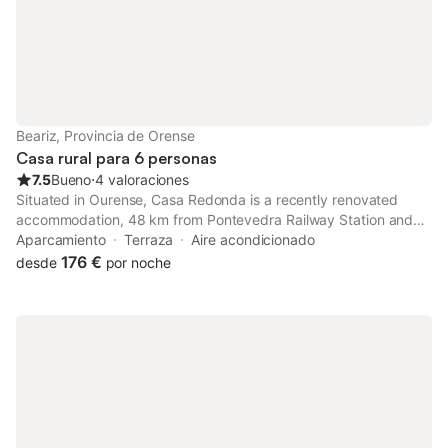
Beariz, Provincia de Orense
Casa rural para 6 personas
7.5
Bueno
⋅
4 valoraciones
Situated in Ourense, Casa Redonda is a recently renovated
accommodation, 48 km from Pontevedra Railway Station and
36 km from Pazo da Touza Golf. The property features garden
Aparcamiento
Terraza
Aire acondicionado
views, and is 38 km from Feira Internacional de Galicia.
176 €
desde
por noche