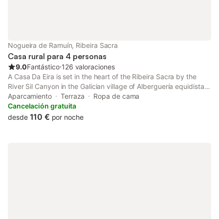
Nogueira de Ramuín, Ribeira Sacra
Casa rural para 4 personas
9.0
Fantástico
⋅
126 valoraciones
A Casa Da Eira is set in the heart of the Ribeira Sacra by the
River Sil Canyon in the Galician village of Alberguería equidistant
from the natural viewpoint Pé de Home and Vilouxe.
Aparcamiento
Terraza
Ropa de cama
Cancelación gratuita
110 €
desde
por noche