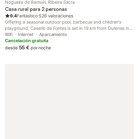
Nogueira de Ramuín, Ribeira Sacra
Casa rural para 2 personas
9.4
Fantástico
⋅
526 valoraciones
Offering a seasonal outdoor pool, barbecue and children's
playground, Caserio de Fontes is set in 19 km from Ourense in
the Galicia Region, 14 km from As Burgas Thermal Springs. Free
Wifi
Internet
Aparcamiento
WiFi is available and free private parking is available on site.
Cancelación gratuita
55 €
desde
por noche