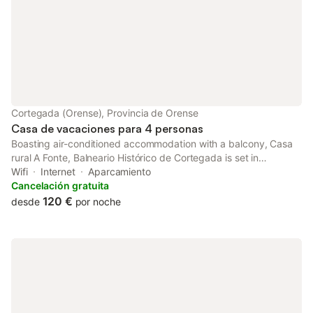
Cortegada (Orense), Provincia de Orense
Casa de vacaciones para 4 personas
Boasting air-conditioned accommodation with a balcony, Casa
rural A Fonte, Balneario Histórico de Cortegada is set in
Cortegada. With lake views, this accommodation offers a patio.
Wifi
Internet
Aparcamiento
Cancelación gratuita
120 €
desde
por noche