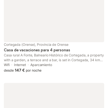
Cortegada (Orense), Provincia de Orense
Casa de vacaciones para 4 personas
Casa rural A Fonte, Balneario Histórico de Cortegada, a property
with a garden, a terrace and a bar, is set in Cortegada, 34 km
from Nossa Senhora da Peneda Sanctuary, 37 km from Pazo da
Wifi
Internet
Aparcamiento
Touza Golf, as well as 43 km from Auditorium - Exhibition...
147 €
desde
por noche