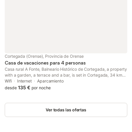
Cortegada (Orense), Provincia de Orense
Casa de vacaciones para 4 personas
Casa rural A Fonte, Balneario Histórico de Cortegada, a property
with a garden, a terrace and a bar, is set in Cortegada, 34 km
from Nossa Senhora da Peneda Sanctuary, 37 km from Pazo da
Wifi
Internet
Aparcamiento
Touza Golf, as well as 43 km from Auditorium - Exhibition...
135 €
desde
por noche
Ver todas las ofertas