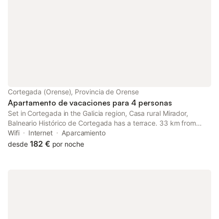
Cortegada (Orense), Provincia de Orense
Apartamento de vacaciones para 4 personas
Set in Cortegada in the Galicia region, Casa rural Mirador,
Balneario Histórico de Cortegada has a terrace. 33 km from
Nossa Senhora da Peneda Sanctuary and 37 km from Pazo da
Wifi
Internet
Aparcamiento
Touza Golf, the property offers a garden and a bar.
182 €
desde
por noche