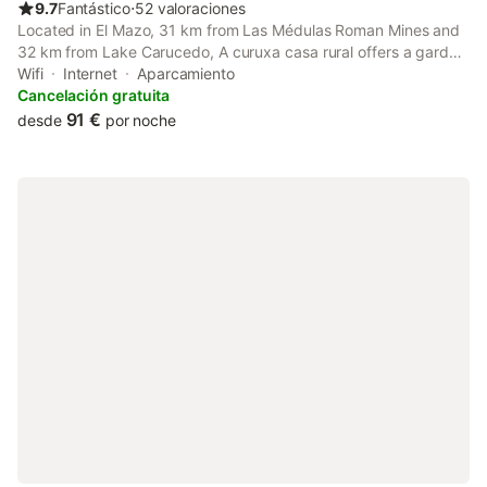
9.7
Fantástico
⋅
52 valoraciones
Located in El Mazo, 31 km from Las Médulas Roman Mines and
32 km from Lake Carucedo, A curuxa casa rural offers a garden
and air conditioning. This property offers access to a balcony,
Wifi
Internet
Aparcamiento
free private parking and free WiFi.
Cancelación gratuita
91 €
desde
por noche