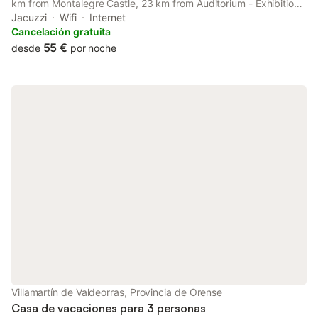
km from Montalegre Castle, 23 km from Auditorium - Exhibition
Center, as well as 42 km from Pazo da Touza Golf.
Jacuzzi
Wifi
Internet
Cancelación gratuita
55 €
desde
por noche
Villamartín de Valdeorras, Provincia de Orense
Casa de vacaciones para 3 personas