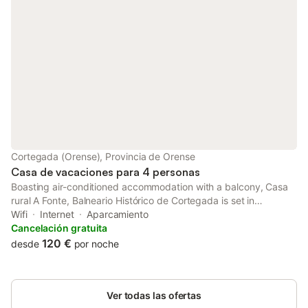
Cortegada (Orense), Provincia de Orense
Casa de vacaciones para 4 personas
Boasting air-conditioned accommodation with a balcony, Casa
rural A Fonte, Balneario Histórico de Cortegada is set in
Cortegada. With lake views, this accommodation offers a patio.
Wifi
Internet
Aparcamiento
Cancelación gratuita
120 €
desde
por noche
Ver todas las ofertas