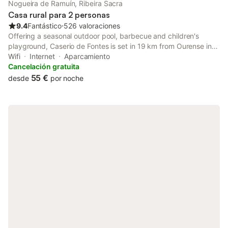
Nogueira de Ramuín, Ribeira Sacra
Casa rural para 2 personas
9.4
Fantástico
⋅
526 valoraciones
Offering a seasonal outdoor pool, barbecue and children's
playground, Caserio de Fontes is set in 19 km from Ourense in
the Galicia Region, 14 km from As Burgas Thermal Springs. Free
Wifi
Internet
Aparcamiento
WiFi is available and free private parking is available on site.
Cancelación gratuita
55 €
desde
por noche