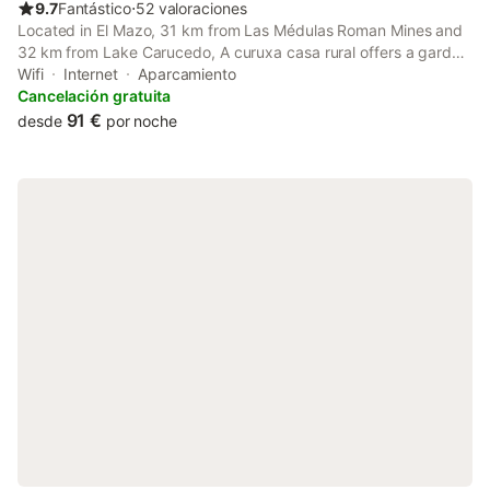
9.7
Fantástico
⋅
52 valoraciones
Located in El Mazo, 31 km from Las Médulas Roman Mines and
32 km from Lake Carucedo, A curuxa casa rural offers a garden
and air conditioning. This property offers access to a balcony,
Wifi
Internet
Aparcamiento
free private parking and free WiFi.
Cancelación gratuita
91 €
desde
por noche