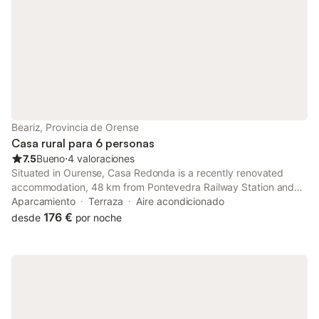
Beariz, Provincia de Orense
Casa rural para 6 personas
7.5
Bueno
⋅
4 valoraciones
Situated in Ourense, Casa Redonda is a recently renovated
accommodation, 48 km from Pontevedra Railway Station and
36 km from Pazo da Touza Golf. The property features garden
Aparcamiento
Terraza
Aire acondicionado
views, and is 38 km from Feira Internacional de Galicia.
176 €
desde
por noche