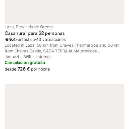
Laza, Provincia de Orense
Casa rural para 22 personas
9.4
Fantástico
⋅
43 valoraciones
Located in Laza, 50 km from Chaves Thermal Spa and 50 km
from Chaves Castle, CASA TERRA ALMA provides
accommodation with free WiFi, a garden, mountain views, and
Jacuzzi
Wifi
Internet
access to spa facilities and wellness packages.
Cancelación gratuita
726 €
desde
por noche