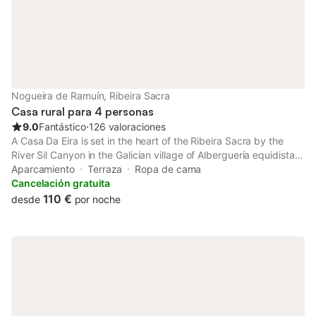
Nogueira de Ramuín, Ribeira Sacra
Casa rural para 4 personas
9.0
Fantástico
⋅
126 valoraciones
A Casa Da Eira is set in the heart of the Ribeira Sacra by the
River Sil Canyon in the Galician village of Alberguería equidistant
from the natural viewpoint Pé de Home and Vilouxe.
Aparcamiento
Terraza
Ropa de cama
Cancelación gratuita
110 €
desde
por noche