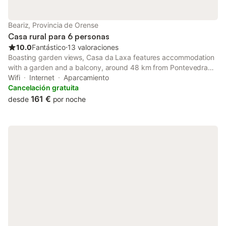
Beariz, Provincia de Orense
Casa rural para 6 personas
10.0
Fantástico
⋅
13 valoraciones
Boasting garden views, Casa da Laxa features accommodation
with a garden and a balcony, around 48 km from Pontevedra
Railway Station. This property offers access to a terrace, free
Wifi
Internet
Aparcamiento
private parking and free WiFi.
Cancelación gratuita
161 €
desde
por noche