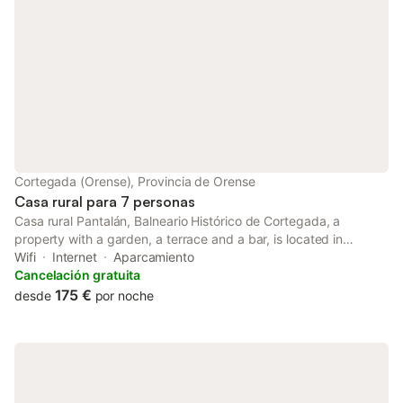
Cortegada (Orense), Provincia de Orense
Casa rural para 7 personas
Casa rural Pantalán, Balneario Histórico de Cortegada, a
property with a garden, a terrace and a bar, is located in
Cortegada, 34 km from Nossa Senhora da Peneda Sanctuary,
Wifi
Internet
Aparcamiento
37 km from Pazo da Touza Golf, as well as 43 km from
Cancelación gratuita
Auditorium - Exhibition...
175 €
desde
por noche