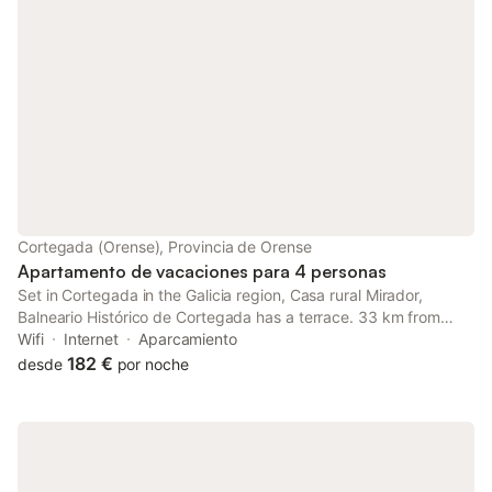
Cortegada (Orense), Provincia de Orense
Apartamento de vacaciones para 4 personas
Set in Cortegada in the Galicia region, Casa rural Mirador,
Balneario Histórico de Cortegada has a terrace. 33 km from
Nossa Senhora da Peneda Sanctuary and 37 km from Pazo da
Wifi
Internet
Aparcamiento
Touza Golf, the property offers a garden and a bar.
182 €
desde
por noche