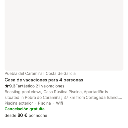
Puebla del Caramiñal, Costa de Galicia
Casa de vacaciones para 4 personas
9.3
Fantástico
⋅
21 valoraciones
Boasting pool views, Casa Rústica Piscina, Apartadiño is
situated in Pobra do Caramiñal, 37 km from Cortegada Island.
This holiday home has a private pool, a garden, barbecue
Piscina exterior
Piscina
Wifi
facilities, free WiFi and free private parking.
Cancelación gratuita
80 €
desde
por noche