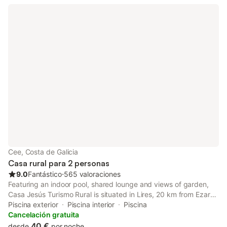
Cee, Costa de Galicia
Casa rural para 2 personas
9.0
Fantástico
⋅
565 valoraciones
Featuring an indoor pool, shared lounge and views of garden,
Casa Jesús Turismo Rural is situated in Lires, 20 km from Ezaro
Waterfall. Boasting a shared kitchen, this property also provides
Piscina exterior
Piscina interior
Piscina
guests with an outdoor fireplace.
Cancelación gratuita
40 €
desde
por noche