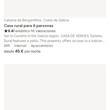
Cabana de Bergantiños, Costa de Galicia
Casa rural para 6 personas
9.4
Fantástico
⋅
16 valoraciones
Set in Cundins in the Galicia region, CASA DE VERDES Turismo
Rural features a patio. This property offers access to a balcony,
free private parking and free WiFi. Featuring a private entrance,
Wifi
Internet
Aparcamiento
the country house allows guests to maintain their...
45 €
desde
por noche