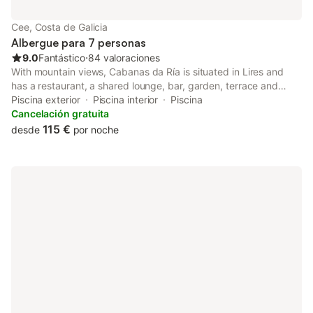
un espacio libre de humos. El entorno es ideal para practicar
ciclismo, piragüismo y pesca, con gimnasio y bañera de
Cee, Costa de Galicia
hidromasaje disponibles en las instalaciones.
Albergue para 7 personas
9.0
Fantástico
⋅
84 valoraciones
With mountain views, Cabanas da Ría is situated in Lires and
has a restaurant, a shared lounge, bar, garden, terrace and
children's playground. Both WiFi and private parking are
Piscina exterior
Piscina interior
Piscina
accessible at the lodge free of charge.
Cancelación gratuita
115 €
desde
por noche