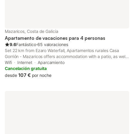
Mazaricos, Costa de Galicia
Apartamento de vacaciones para 4 personas
9.6
Fantástico
⋅
65 valoraciones
Set 22 km from Ezaro Waterfall, Apartamentos rurales Casa
Gorrión - Mazaricos offers accommodation with a patio, as well
as a garden and barbecue facilities. There is a private entrance
Wifi
Internet
Aparcamiento
at the apartment for the convenience of those who stay.
Cancelación gratuita
107 €
desde
por noche