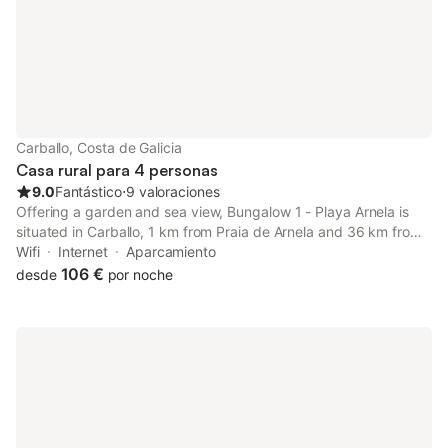
Carballo, Costa de Galicia
Casa rural para 4 personas
9.0
Fantástico
⋅
9 valoraciones
Offering a garden and sea view, Bungalow 1 - Playa Arnela is
situated in Carballo, 1 km from Praia de Arnela and 36 km from
Aquarium Finisterrae. This beachfront property offers access to
Wifi
Internet
Aparcamiento
free WiFi and free private parking.
106 €
desde
por noche