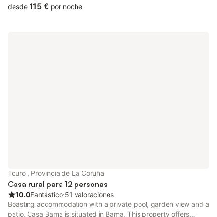
to free WiFi and free private parking.
115 €
desde
por noche
Touro , Provincia de La Coruña
Casa rural para 12 personas
10.0
Fantástico
⋅
51 valoraciones
Boasting accommodation with a private pool, garden view and a
patio, Casa Bama is situated in Bama. This property offers