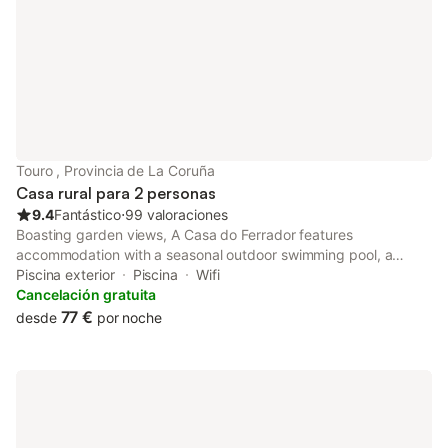
Touro , Provincia de La Coruña
Casa rural para 2 personas
9.4
Fantástico
⋅
99 valoraciones
Boasting garden views, A Casa do Ferrador features
accommodation with a seasonal outdoor swimming pool, a
garden and barbecue facilities, around 16 km from Santiago de
Piscina exterior
Piscina
Wifi
Compostela Convention Center.
Cancelación gratuita
77 €
desde
por noche