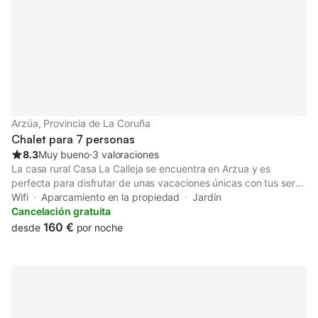
minutos a pie del pu
Ares, con todos los se
Arzúa, Provincia de La Coruña
Chalet para 7 personas
8.3
Muy bueno
⋅
3 valoraciones
La casa rural Casa La Calleja se encuentra en Arzua y es
perfecta para disfrutar de unas vacaciones únicas con tus seres
queridos. La propiedad de 80 m² consta de una sala de estar, 3
Wifi
Aparcamiento en la propiedad
Jardín
dormitorios y 2 baños, por lo que puede alojar a 7 personas. Los
Cancelación gratuita
servicios adicionales incluyen Wi-Fi. También hay una cuna
160 €
desde
por noche
disponible. Este alojamiento no ofrece: aire acondicionado y
toallas. Este establecimiento ofrece acceso a una zona exterior
compartida con jardín, terraza y barbacoa. Hay aparcamiento
disponible en la propiedad y aparcamiento gratuito disponible
en la calle. Se permite un máximo de 2 mascotas. No se permite
fumar ni celebrar eventos.