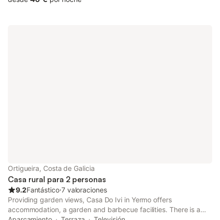
Ortigueira, Costa de Galicia
Casa rural para 2 personas
9.2
Fantástico
⋅
7 valoraciones
Providing garden views, Casa Do Ivi in Yermo offers
accommodation, a garden and barbecue facilities. There is a
private entrance at the country house for the convenience of
Aparcamiento
Terraza
Televisión