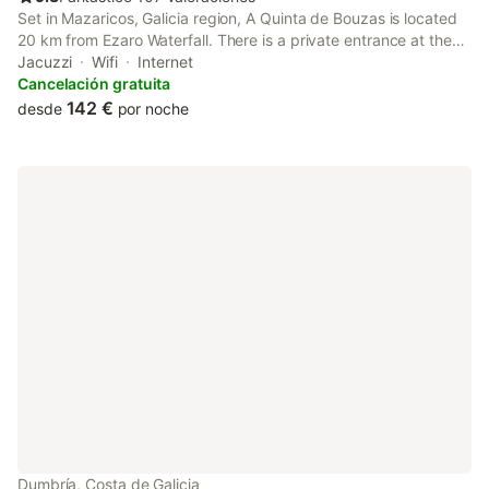
Set in Mazaricos, Galicia region, A Quinta de Bouzas is located
20 km from Ezaro Waterfall. There is a private entrance at the
apartment for the convenience of those who stay.
Jacuzzi
Wifi
Internet
Cancelación gratuita
142 €
desde
por noche
Dumbría, Costa de Galicia