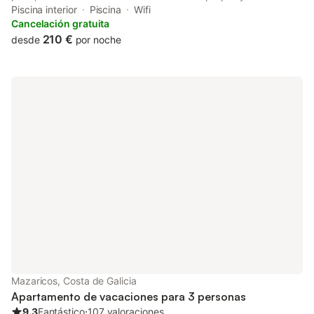
access to a balcony, a pool table, free private parking and free
Piscina interior
Piscina
Wifi
WiFi. Outdoor seating is also available at the country house.
Cancelación gratuita
210 €
desde
por noche
Mazaricos, Costa de Galicia
Apartamento de vacaciones para 3 personas
9.3
Fantástico
⋅
107 valoraciones