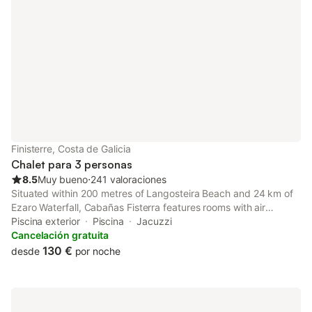
Finisterre, Costa de Galicia
Chalet para 3 personas
8.5
Muy bueno
⋅
241 valoraciones
Situated within 200 metres of Langosteira Beach and 24 km of
Ezaro Waterfall, Cabañas Fisterra features rooms with air
conditioning and a private bathroom in Fisterra. This beachfront
Piscina exterior
Piscina
Jacuzzi
property offers access to free WiFi and free private parking.
Cancelación gratuita
130 €
desde
por noche