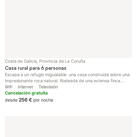
Costa de Galicia, Provincia de La Coruña
Casa rural para 6 personas
Escapa a un refugio inigualable: una casa construida sobre una
impresionante roca natural. Rodeada de una extensa finca
privada, ofrece el escenario perfecto para desconectar en
Wifi
Internet
Televisión
plena naturaleza. Relájate en su cálido salón con chimenea tras
Cancelación gratuita
un día al aire libre, descansa en sus 3 cómodas habitaciones (2
256 €
desde
por noche
baños) y maravíllate con los espectaculares atardeceres sobre
el mar. Terraza, columpio y noches mágicas con la roca
iluminada te esperan. Una experiencia única e inolvidable.
Mascotas: Permitidas. Fumar: No permitido. Eventos: No
permitidos. Adecuado para: niños y bebés. Descubre el encanto
único de "Casa en la roca", una casa ecológica construida