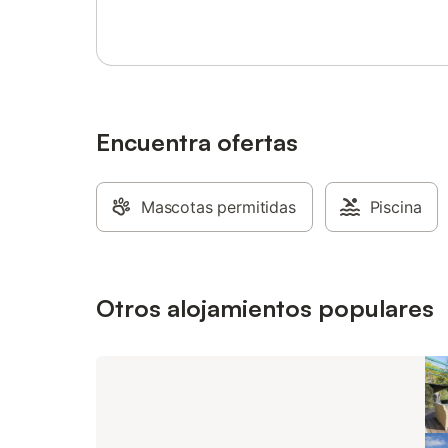
más ines
molino de
completa
a tus ami
Encuentra ofertas
Mascotas permitidas
Piscina
Otros alojamientos populares