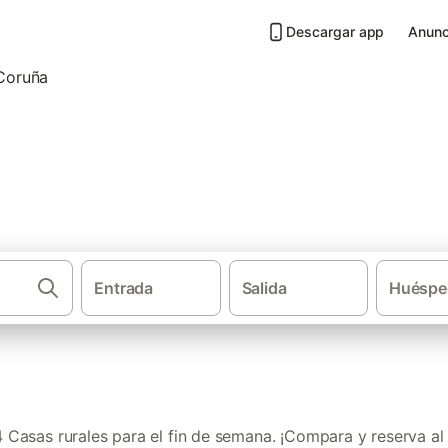
Descargar app
Anunc
a el fin de semana en Provinci
Entrada
Salida
Huéspe
·
Casas rurales
Casas rurales para
Casas rurales para el fin de semana. ¡Compara y reserva al 