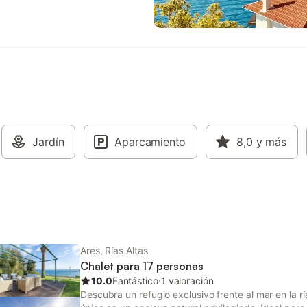
perado, como puede ser un viejo
mascota durante vuestra estanci
 agua. Se puede alquilar la casa
no se permiten eventos en la pro
 para una mayor privacidad junto
Esta propiedad está a 15 minutos
gos o familia.
coche de Santiago de Compostel
se puede visitar la catedral, pase
ciudad recorriendo sus callejuelas
Alameda, la calle de los vinos, en
lugares emblemáticos. A 40-50 
se encuentran playas, tanto en la
Baixas, donde se puede disfrutar
Jardín
Aparcamiento
clima más cálido y playas concur
8,0
y más
como en la Costa da Morte, con 
acantilados y playas vírgenes. A 
minutos de esta casita vacaciona
puede visitar el Pazo de Oca con
maravillosos jardines, el Pazo de
Cruz
Ares, Rías Altas
Chalet para 17 personas
10.0
Fantástico
⋅
1 valoración
Descubra un refugio exclusivo frente al mar en la r