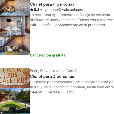
Chalet para 4 personas
8.3
Muy bueno
⋅
3 valoraciones
La casa rural Apartamento La Calleja se encuentra 
disfrutar de unas vacaciones únicas con tus seres
m² consta de una sala de estar, 2 dormitorios y 2 b
Wifi
Jardín
Aparcamiento en la propiedad
a 4 personas. Los servicios adicionales incluyen Wi-
ofrece: aire acondicionado y toallas. Este establec
zona exterior compartida con jardín, terraza y ba
disponible en la propiedad y aparcamiento gratuito 
permite un máximo de 2 mascotas. No se permite f
Cancelación gratuita
Brión, Provincia de La Coruña
Chalet para 3 personas
El símbolo por antonomasia de la sociedad laica gal
tierra” y de su condición nobiliaria, hasta bien entra
edificio austero y sobrio adosado a una torre. Ent
Internet
Terraza
Jardín
adjetivas del pazo, que conforman un conjunto arq
gallego, está la Casa do Caseiro, una vivienda desti
que estaba al cuidado de la hacienda del señor que,
habitualmente en el campo. El chalet Casa do Case