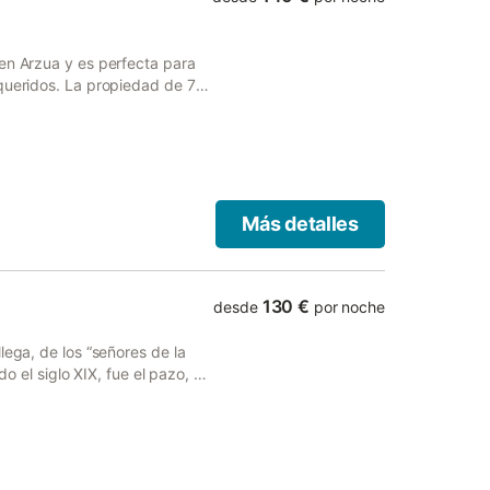
en Arzua y es perfecta para
 queridos. La propiedad de 75
años, por lo que puede alojar
Fi. Este alojamiento no
imiento ofrece acceso a una
rbacoa. Hay aparcamiento
disponible en la calle. Se
umar ni celebrar eventos.
Más detalles
130 €
desde
por noche
lega, de los “señores de la
do el siglo XIX, fue el pazo, un
re las variadas dependencias
uitectónico típicamente
nada a albergar a la familia
 por lo general, no vivía
iro de Beca, se encuentra