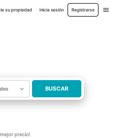
ie su propiedad
Inicia sesión
Registrarse
a de La Coruña
BUSCAR
des
 el fin de semana Provincia de La Coruña
mejor precio!