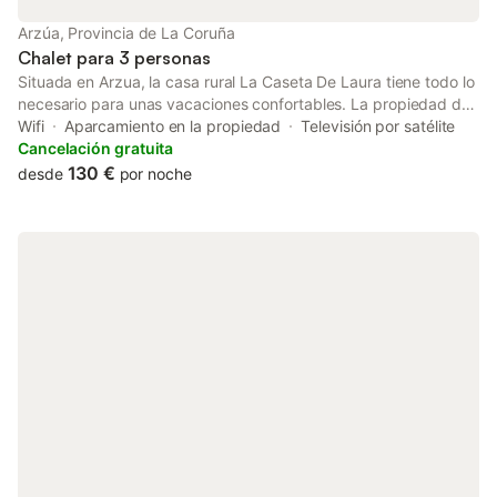
Arzúa, Provincia de La Coruña
Chalet para 3 personas
Situada en Arzua, la casa rural La Caseta De Laura tiene todo lo
necesario para unas vacaciones confortables. La propiedad de
45 m² consta de una sala de estar, una cocina, 2 dormitorios y 2
Wifi
Aparcamiento en la propiedad
Televisión por satélite
baños, por lo que puede alojar a 3 personas. Los servicios
Cancelación gratuita
adicionales incluyen Wi-Fi de alta velocidad (apto para
130 €
desde
por noche
videollamadas). También hay una cuna disponible. Este
alojamiento no dispone de: aire acondicionado. Este
establecimiento ofrece una zona exterior compartida con jardín
y barbacoa para el disfrute de los huéspedes. Hay una plaza de
aparcamiento disponible en la propiedad y hay aparcamiento
gratuito disponible en la calle. Se permite un máximo de 3
mascotas. No se permite fumar ni celebrar eventos.