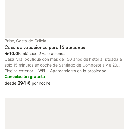
Brión, Costa de Galicia
Casa de vacaciones para 16 personas
10.0
Fantástico
⋅
2 valoraciones
Casa rural boutique con más de 150 años de historia, situada a
solo 15 minutos en coche de Santiago de Compostela y a 20
minutos de la playa más cercana de las Rías Baixas. La
Piscina exterior
Wifi
Aparcamiento en la propiedad
localidad de Bertamiráns, que cuenta con todos los servicios, se
Cancelación gratuita
encuentra a menos de 3 km. Nuestra casa está en el campo, en
294 €
desde
por noche
Brión, en un valle muy bien ubicado para visitar toda Galicia. La
casa se alquila completa para hasta 16 personas (el número de
habitaciones y baños se habilitará según el número de
huéspedes de la reserva) y ofrece encantadores espacios
exteriores e interiores con una decoración muy cuidada.
Dispone de amplios jardines, piscina, zona chill out y barbacoa.
El patio cuenta con cocina exterior, zona de juegos, varios
porches y un baño con ducha en el jardín. También hay espacio