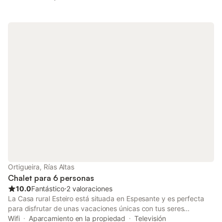
alojamiento no ofrece: aire acondicionado y toallas. Este
establecimiento ofrece acceso a una zona exterior compartida
con jardín, terraza y barbacoa. Hay aparcamiento disponible en
la propiedad y aparcamiento gratuito disponible en la calle. Se
permite un máximo de 2 mascotas. No se permite fumar ni
celebrar eventos.
Ortigueira, Rías Altas
Chalet para 6 personas
10.0
Fantástico
⋅
2 valoraciones
La Casa rural Esteiro está situada en Espesante y es perfecta
para disfrutar de unas vacaciones únicas con tus seres
queridos. La propiedad de 2 plantas consta de una sala de
Wifi
Aparcamiento en la propiedad
Televisión