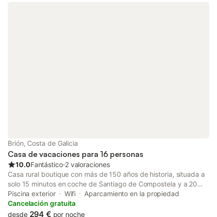
baños, uno de ellos en una de las habitaciones, cocina
totalmente equipada, comedor y sala de estar. Tiene una amplia
terraza en la entrada, gran huerta en la parte posterior y zona
de aparcamientos. Calo, es un pequeño pueblo a 5 minutos en
coche de Vimianzo, donde podemos encontrar todo tipo de
servicios como supermercados, restaurantes, etc.
Brión, Costa de Galicia
Casa de vacaciones para 16 personas
10.0
Fantástico
⋅
2 valoraciones
Casa rural boutique con más de 150 años de historia, situada a
solo 15 minutos en coche de Santiago de Compostela y a 20
minutos de la playa más cercana de las Rías Baixas. La
Piscina exterior
Wifi
Aparcamiento en la propiedad
localidad de Bertamiráns, que cuenta con todos los servicios, se
Cancelación gratuita
encuentra a menos de 3 km. Nuestra casa está en el campo, en
294 €
desde
por noche