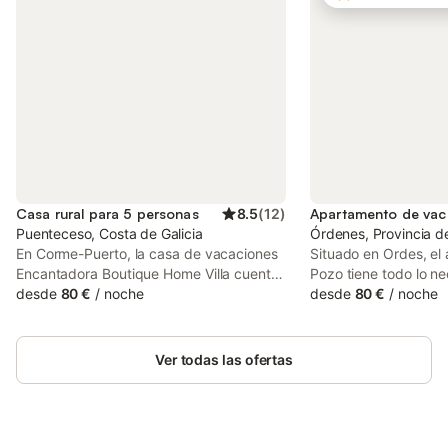
Casa rural para 5 personas
8.5
(
12
)
Puenteceso, Costa de Galicia
Órdenes, Provincia d
En Corme-Puerto, la casa de vacaciones
Situado en Ordes, el
Encantadora Boutique Home Villa cuenta
Pozo tiene todo lo n
con una excelente ubicación cerca de la
desde
80 €
/
noche
vacaciones confortab
desde
80 €
/
noche
playa. La propiedad de 3 plantas consta
de 50 m² consta de u
de una sala de estar, una cocina bien
con sofá cama, una co
equipada, 3 dormitorios y 2 baños, por lo
1 baño, por lo que pu
Ver todas las ofertas
que puede alojar a 8 personas. Los
personas. Los servici
servicios adicionales incluyen Wi-Fi de
incluyen Wi-Fi de alt
alta velocidad (apto para videollamadas),
para videollamadas), 
televisión, aire acondicionado, lavadora y
secadora. Este alqui