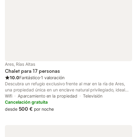
Ares, Rías Altas
Chalet para 17 personas
10.0
Fantástico
⋅
1 valoración
Descubra un refugio exclusivo frente al mar en la ría de Ares,
una propiedad única en un enclave natural privilegiado, ideal
para disfrutar del lujo, la tranquilidad y la vida en familia. Esta
Wifi
Aparcamiento en la propiedad
Televisión
espectacular villa ofrece acceso privado directo a la playa
Cancelación gratuita
mediante una escalera exclusiva y vistas inmejorables a la ría de
500 €
desde
por noche
Ares. Gracias a su difícil acceso desde otros puntos, la playa se
mantiene prácticamente privada, garantizando intimidad y
seguridad. Un auténtico paraíso donde el tiempo se detiene:
aire puro, paseos descalzos por la arena con los más pequeños,