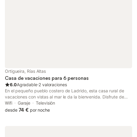
gratuito disponible en la calle. Se permite un máximo de 3
mascotas. No se permite fumar ni celebrar eventos.
Ortigueira, Rías Altas
Casa de vacaciones para 6 personas
6.0
Agradable
⋅
2 valoraciones
En el pequeño pueblo costero de Ladrido, esta casa rural de
vacaciones con vistas al mar le da la bienvenida. Disfrute de
unas relajantes vacaciones con su familia en esta hermosa casa
Wifi
Garaje
Televisión
de vacaciones. Destaca por su excelente ubicación y su
74 €
desde
por noche
amplitud y comodidad. Aproveche las dos plantas muy bien
distribuidas y siéntase como en casa. Las zonas de estar invitan
a relajarse, cocinar juntos o jugar. Tome también sus comidas en
la terraza del jardín y planifique sus actividades y excursiones