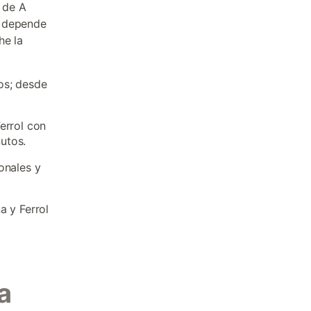
o de A
e depende
he la
os; desde
errol con
utos.
onales y
a y Ferrol
a