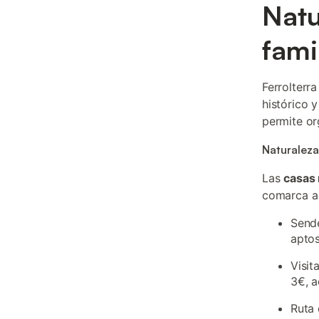
Natu
fami
Ferrolterr
histórico 
permite or
Naturaleza,
Las
casas 
comarca a 
Send
aptos
Visit
3€, a
Ruta 