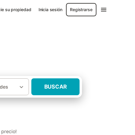
ie su propiedad
Inicia sesión
Registrarse
BUSCAR
des
·
 Altas
Casas rurales con mascota Ferrol
 precio!