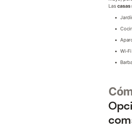
Las
casas 
Jardí
Cocin
Aparc
Wi-Fi
Barba
Cómo
Opci
coma