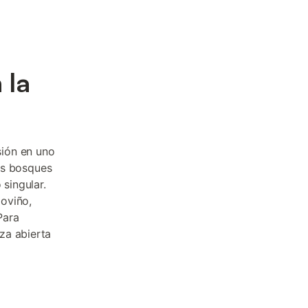
 la
ión en uno
los bosques
 singular.
oviño,
Para
za abierta