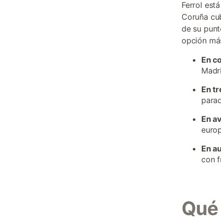
Ferrol est
Coruña cub
de su punt
opción má
En c
Madri
En tr
parad
En a
europ
En a
con f
Qué 