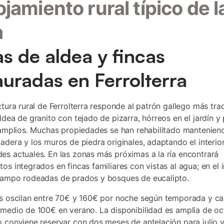
lojamiento rural típico de l
a
s de aldea y fincas
auradas en Ferrolterra
ctura rural de Ferrolterra responde al patrón gallego más trad
ldea de granito con tejado de pizarra, hórreos en el jardín y 
 amplios. Muchas propiedades se han rehabilitado mantenien
adera y los muros de piedra originales, adaptando el interior
s actuales. En las zonas más próximas a la ría encontrará
s integrados en fincas familiares con vistas al agua; en el in
campo rodeadas de prados y bosques de eucalipto.
s oscilan entre 70€ y 160€ por noche según temporada y ca
medio de 100€ en verano. La disponibilidad es amplia de oc
 conviene reservar con dos meses de antelación para julio 