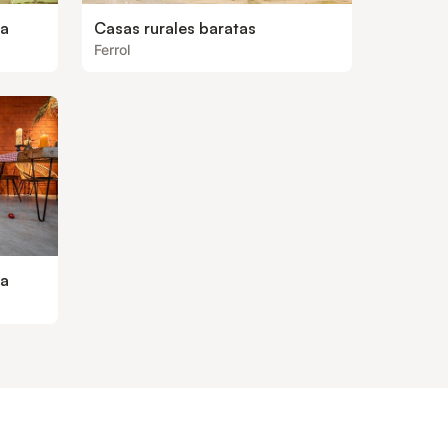
oa
Casas rurales baratas
Ferrol
ea