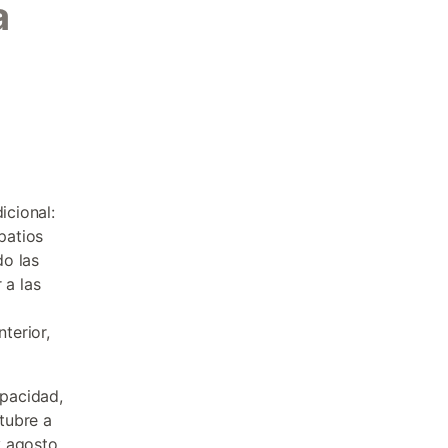
a
icional:
patios
do las
 a las
terior,
pacidad,
tubre a
y agosto.