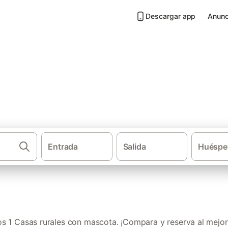
Descargar app
Anunc
 mascota en Ferrol
Entrada
Salida
Huéspe
·
·
·
Casas rurales
Galicia
Provincia de La Coruña
Rías
 1 Casas rurales con mascota. ¡Compara y reserva al mejor