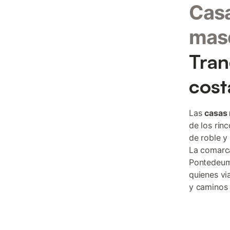
Casa
masc
Tran
cost
Las
casas 
de los rinc
de roble y
La comarca
Pontedeume
quienes vi
y caminos 