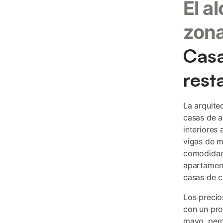
El a
zon
Casa
rest
La arquite
casas de a
interiores
vigas de m
comodidade
apartamento
casas de 
Los precio
con un pro
mayo, pero