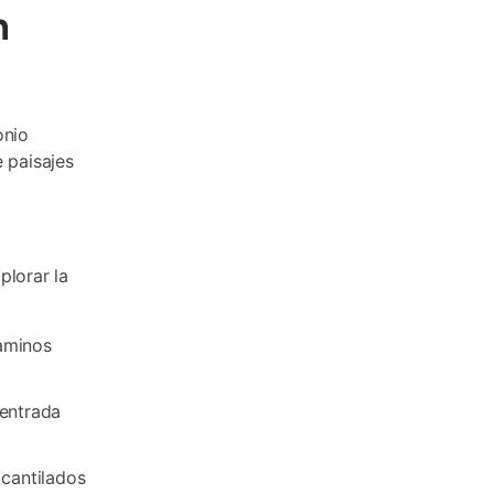
n
onio
 paisajes
plorar la
aminos
(entrada
acantilados