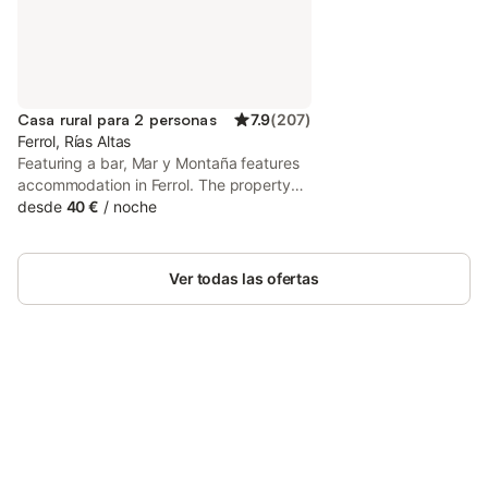
Casa rural para 2 personas
7.9
(
207
)
Ferrol, Rías Altas
Featuring a bar, Mar y Montaña features
accommodation in Ferrol. The property
has mountain and garden views, and is
desde
40 €
/
noche
43 km from Marina Sada.
Ver todas las ofertas
Ahorra hasta un 10% en muchos
Inicia sesión
alojamientos con tu cuenta.