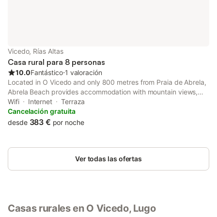
Vicedo, Rías Altas
Casa rural para 8 personas
10.0
Fantástico
⋅
1 valoración
Located in O Vicedo and only 800 metres from Praia de Abrela,
Abrela Beach provides accommodation with mountain views,
free WiFi and free private parking. With garden views, this
Wifi
Internet
Terraza
accommodation offers a balcony. Guests can make use of a
Cancelación gratuita
garden.
383 €
desde
por noche
Ver todas las ofertas
Casas rurales en O Vicedo, Lugo