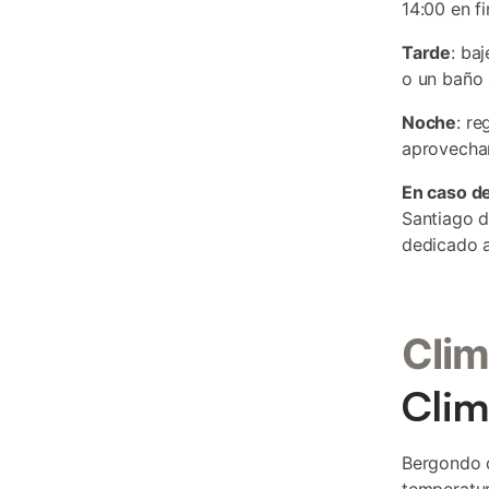
14:00 en f
Tarde
: ba
o un baño 
Noche
: re
aprovechan
En caso de
Santiago d
dedicado a 
Clim
Clim
Bergondo d