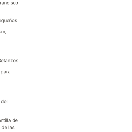
Francisco
pequeños
km,
Betanzos
 para
 del
rtilla de
 de las