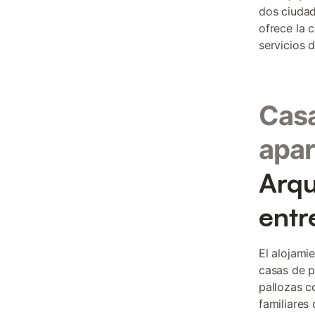
dos ciudad
ofrece la 
servicios d
Casa
apar
Arqu
entr
El alojami
casas de p
pallozas c
familiares 