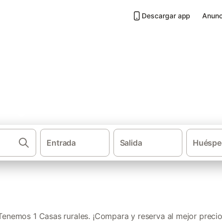
Descargar app
Anunc
 Bergondo
Entrada
Salida
Huéspe
·
·
Casas rurales
Galicia
Provincia de La Cor
Tenemos 1 Casas rurales. ¡Compara y reserva al mejor precio