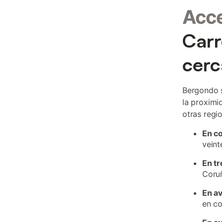
Acc
Carr
cerc
Bergondo s
la proximi
otras regi
En c
veint
En tr
Coruñ
En a
en co