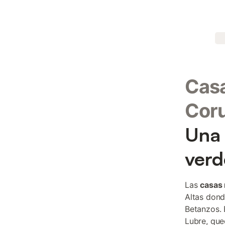
Casa
Cor
Una 
verd
Las
casas 
Altas dond
Betanzos. 
Lubre, que