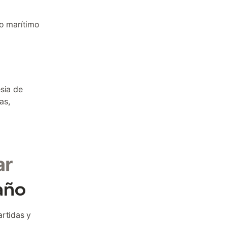
eo marítimo
esia de
as,
ar
año
artidas y