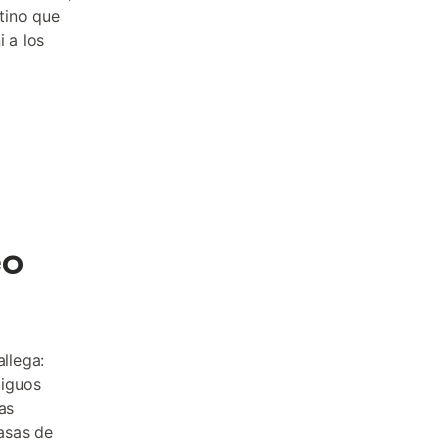
tino que
i a los
eo
allega:
tiguos
as
casas de