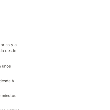
brico y a
ada desde
n unos
 desde A
e minutos