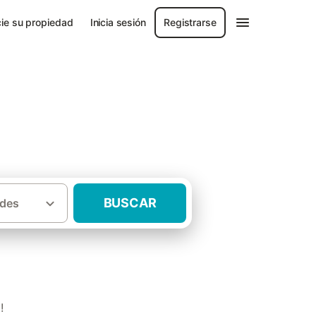
ie su propiedad
Inicia sesión
Registrarse
BUSCAR
des
·
·
uña
Rías Altas
Casas rurales Bergondo
!