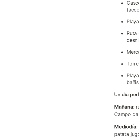
Casco
(acce
Playa
Ruta 
desni
Merc
Torre
Playa
bañis
Un día per
Mañana
: 
Campo da Fe
Mediodía
:
patata jugo