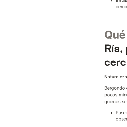
En a
cerc
Qué 
Ría,
cerc
Naturaleza
Bergondo c
pocos minu
quienes se
Paseo
obse