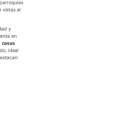
 parroquias
 vistas al
dad y
anda en
s
casas
do, ideal
destacan: