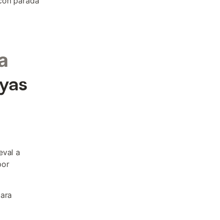
 con parada
a
ayas
eval a
por
para