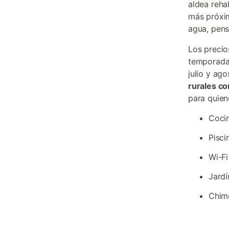
aldea reha
más próxim
agua, pens
Los precio
temporada
julio y ag
rurales co
para quien
Cocin
Pisci
Wi-Fi
Jardí
Chime