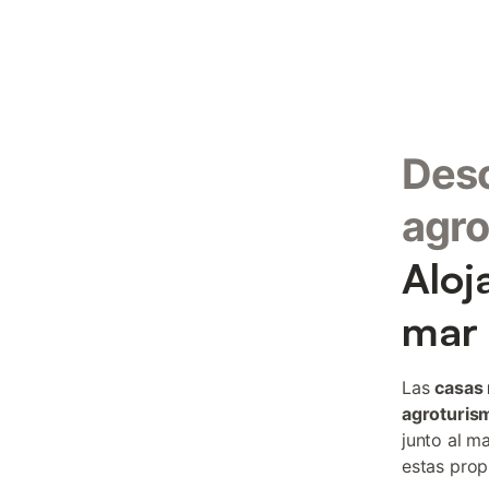
Desc
agro
Aloj
mar 
Las
casas 
agroturis
junto al m
estas prop