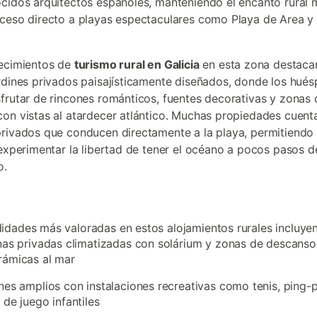
cidos arquitectos españoles, manteniendo el encanto rural 
ceso directo a playas espectaculares como Playa de Area y
lecimientos de
turismo rural en Galicia
en esta zona destaca
rdines privados paisajísticamente diseñados, donde los hué
frutar de rincones románticos, fuentes decorativas y zonas 
on vistas al atardecer atlántico. Muchas propiedades cuent
rivados que conducen directamente a la playa, permitiendo 
 experimentar la libertad de tener el océano a pocos pasos d
o.
dades más valoradas en estos alojamientos rurales incluyen
nas privadas climatizadas con solárium y zonas de descanso
rámicas al mar
nes amplios con instalaciones recreativas como tenis, ping-
 de juego infantiles