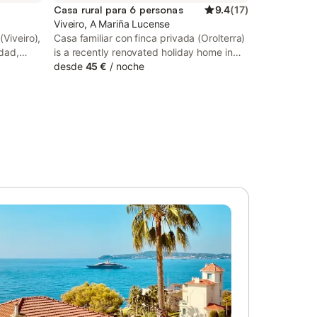
Casa rural para 6 personas
9.4
(
17
)
Viveiro, A Mariña Lucense
(Viveiro),
Casa familiar con finca privada (Orolterra)
dad,
is a recently renovated holiday home in
para unas
Viveiro, where guests can make the most
desde
45 €
/
noche
los
of its garden and barbecue facilities. This
acaciones
property offers access to a balcony, free
elax
private parking and free WiFi.
rimiento
 sentidos.
ación su
ara
o se
 Esta
de
o tarjeta
queña
n). Se
opiedad
in. El
á
s después