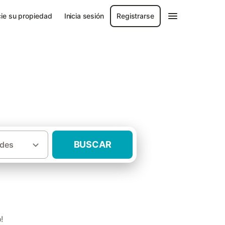
ie su propiedad
Inicia sesión
Registrarse
BUSCAR
des
·
·
e Lugo
Rías Altas
Casas rurales Viveiro
!