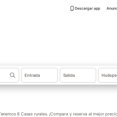
Descargar app
Anunc
iveiro
Entrada
Salida
Huéspe
·
·
Casas rurales
Galicia
Provincia d
Tenemos 8 Casas rurales. ¡Compara y reserva al mejor precio