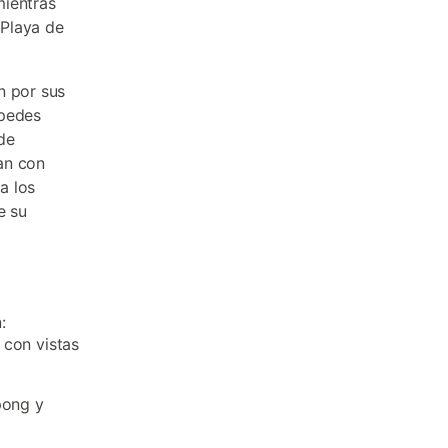
mientras
 Playa de
n por sus
spedes
de
an con
a los
e su
:
 con vistas
pong y