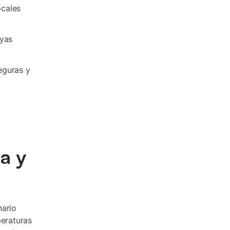
ocales
ayas
eguras y
a y
nario
eraturas