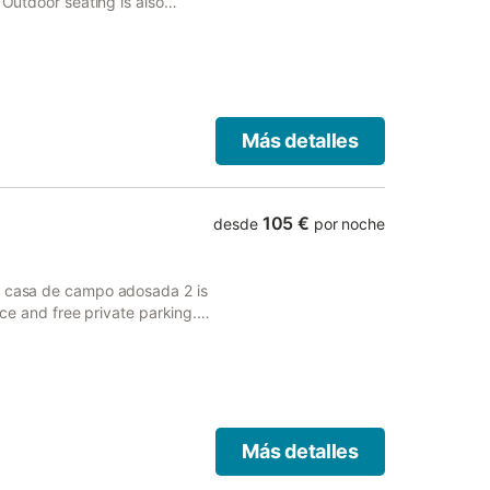
 Outdoor seating is also
Más detalles
105 €
desde
por noche
s, casa de campo adosada 2 is
ace and free private parking.
lly equipped kitchen, and 1
Más detalles