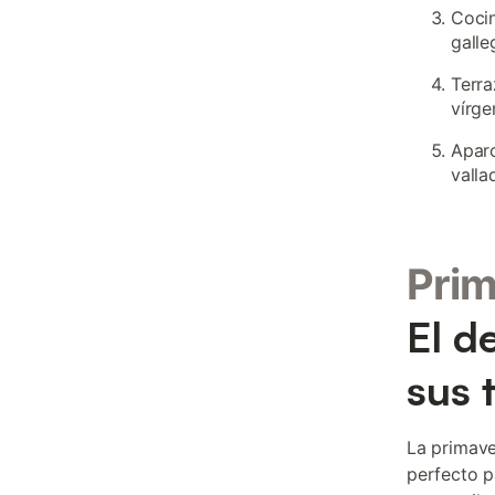
Cocin
galle
Terra
vírge
Aparc
valla
Pri
El d
sus 
La primave
perfecto p