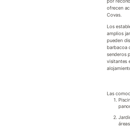
por recono
ofrecen ac
Covas.
Los estab
amplios ja
pueden dis
barbacoa c
senderos p
visitantes
alojamient
Las comodi
Pisci
pano
Jardi
áreas