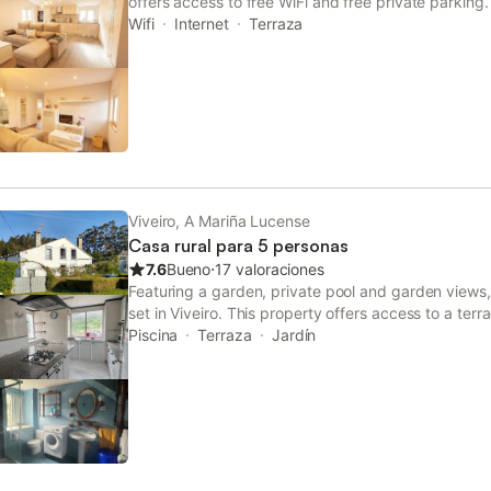
offers access to free WiFi and free private parking.
available at the holiday home.
Wifi
Internet
Terraza
Viveiro, A Mariña Lucense
Casa rural para 5 personas
7.6
Bueno
⋅
17 valoraciones
Featuring a garden, private pool and garden view
set in Viveiro. This property offers access to a terr
The holiday home is composed of 3 bedrooms, a fu
Piscina
Terraza
Jardín
bathroom.