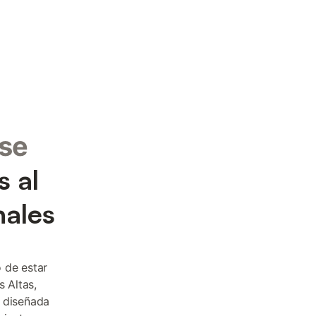
nse
s al
ales
 de estar
s Altas,
a diseñada