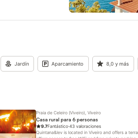
eña comisión por el uso de la
del día de Check-out). Mascotas:
). Se cobrará por separado por la
Permitidas. Fumar: No permitido.
 antes de su llegada o al
No permitidos. Apto para: niños 
del check-in. El depósito de
Una casa que destaca por su equ
d se liberará después del Check-
espacio entre una elegante distri
horas después del día de Check-
interior y un alegre y florido jardí
cotas: No permitidas.
espacios diferenciados: una zon
s: No permitido. Eventos: No
juegos infantiles por un lado y u
os. Adecuado para: niños y
de descanso con tumbonas y me
scuchar el murmullo del mar por
jardín por otro. Una propiedad ce
o relajarse en el patio privado
Jardín
Aparcamiento
segura e íntima, con vistas al mar
8,0
y más
 a todos los que visiten esta
espectaculares puestas de sol. L
 en Viveiro. Las amplias
está ubicada justo en la Playa de
nes, el salón y, sobre todo, los
con vistas al mar, rodeada de pa
ventanales crean una atmósfera
largos paseos, dunas, restaurant
ara la relajación y la lectura. El
chiringuitos. A pocos m
Praia de Celeiro (Viveiro), Viveiro
Casa rural para 6 personas
9.7
Fantástico
⋅
43 valoraciones
Quintana&lev is located in Viveiro and offers a ter