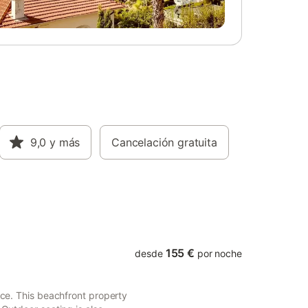
 Eventos:
y bebés.
ilibrado
bución
n en dos
a de
na zona
sa de
rrada,
 y a sus
9,0
y más
Cancelación gratuita
a casa
 Area,
rques,
es y
155 €
desde
por noche
race. This beachfront property