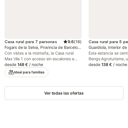
Casa rural para 7 personas
9.6
(
18
)
Casa rural para 5 p
Fogars de la Selva, Provincia de Barcelona
Guardiola, Interior d
Con vistas a la montaña, la Casa rural
Esta estancia se cen
Mas Vila 1 con acceso sin escalones e
Rengs Agroturisme, u
interior en Fogars de la Selva es perfecta
desde
148 €
/
noche
bellamente restaura
desde
138 €
/
noche
para unas vacaciones relajantes. La
catalana que combin
Ideal para familias
propiedad de 126 m² consta de una sala
vistas panorámicas de
de estar, una cocina, 2 dormitorios y 1
Montserrat con la abs
baño, por lo que puede alojar a 7
de la naturaleza. Ub
personas. Los servicios adicionales
Ver todas las ofertas
Salvador de Guardiol
incluyen Wi-Fi de alta velocidad (apto
Manresa, y a menos 
para videollamadas), televisión, aire
Barcelona, esta finca
acondicionado y lavadora. Además, hay
fusiona a la perfecci
una mesa de ping-pong y una mesa de
con el confort mode
billar. También hay una cuna y 2 tronas.
apacibles bosques d
Ahorra hasta un 10% en muchos
Este alquiler de vacaciones ofrece un
fauna local, ofrece u