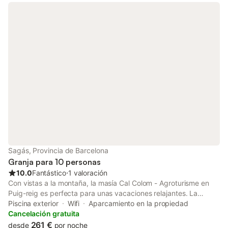
Sagás, Provincia de Barcelona
Granja para 10 personas
10.0
Fantástico
⋅
1 valoración
Con vistas a la montaña, la masía Cal Colom - Agroturisme en
Puig-reig es perfecta para unas vacaciones relajantes. La
propiedad de 120 m² consta de una sala de estar, una cocina
Piscina exterior
Wifi
Aparcamiento en la propiedad
bien equipada, 4 dormitorios y 2 baños, así como 2 aseos
Cancelación gratuita
adicionales, por lo que tiene capacidad para 10 personas. Los
261 €
desde
por noche