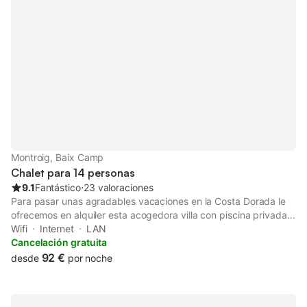
celebrar eventos.
Montroig, Baix Camp
Chalet para 14 personas
9.1
Fantástico
⋅
23 valoraciones
Para pasar unas agradables vacaciones en la Costa Dorada le
ofrecemos en alquiler esta acogedora villa con piscina privada,
con capacidad para 14 personas, con 5 dormitorios y tres
Wifi
Internet
LAN
baños, situada en la tranquila urbanización residencial Solemio
Cancelación gratuita
de Miami Playa, cerca de la playa, en una zona ideal para
92 €
desde
por noche
vacaciones en familia. La casa de vacaciones es muy amplia,
con agradable distribución en planta baja, con vistas al jardín y
a la piscina, y consta de una vivienda principal con 2