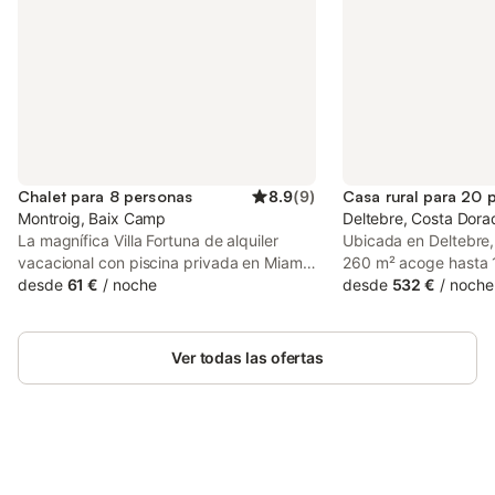
Chalet para 8 personas
8.9
(
9
)
Casa rural para 20 
Montroig, Baix Camp
Deltebre, Costa Dora
La magnífica Villa Fortuna de alquiler
Ubicada en Deltebre,
vacacional con piscina privada en Miami
260 m² acoge hasta 
Playa, distribuida en planta baja, es
desde
61 €
/
noche
dormitorios y 2 salon
desde
532 €
/
noche
perfecta para alojar hasta 8 personas
disponibles. Disfruta
con comodidad. Consta de 3 amplios
compartida totalmen
dormitorios, un baño completo con
cafeteras. La propie
Ver todas las ofertas
ducha, un aseo, un acogedor salón-
alta velocidad apto 
comedor con sofá-cama, y una cocina
aire acondicionado, t
completamente equipada para preparar
bajo demanda, lavado
deliciosas comidas. Además, cuenta con
escalones. Además, 
una magnífica terraza-jardín con un
aceite de oliva, merm
agradable porche y vistas a la piscina
Ahorra hasta un 10% en muchos
caseros. Salid al jard
Inicia sesión