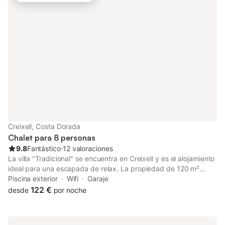
DISPONE DE 1 MÀQUINAS ES OBLIGATORIO PAGAR LA TASA
TURISTICA, EL PRECIO ES 2€ POR PERSONA Y DIA A PARTIR
DE 16AÑOS
Creixell, Costa Dorada
Chalet para 8 personas
9.8
Fantástico
⋅
12 valoraciones
La villa "Tradicional" se encuentra en Creixell y es el alojamiento
ideal para una escapada de relax. La propiedad de 120 m²
consta de una sala de estar con un sofá cama para 2 personas,
Piscina exterior
Wifi
Garaje
una cocina bien equipada con lavavajillas, 3 dormitorios y 1
122 €
desde
por noche
baño, por lo que puede alojar a 8 personas. Los servicios
adicionales incluyen Wi-Fi (apto para videollamadas), televisión,
aire acondicionado, ventilador, calefacción, lavadora y