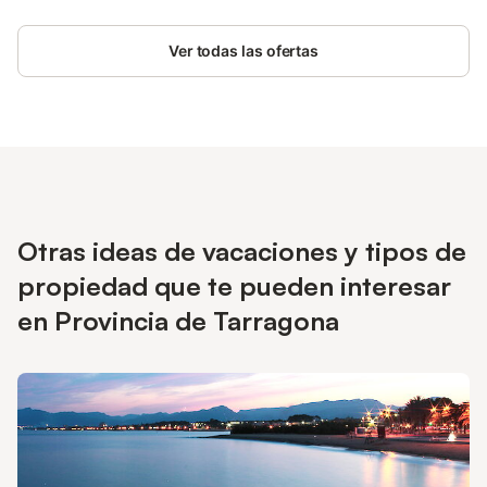
cocinados con productos cultivados en nuestra tierra, como el
arroz, el aceite de oliva, las verduras y frutas, y los pescados y
Ver todas las ofertas
mariscos recolectados en nuestra bahía PRECIO 1 Mascota 25€
, PRECIO AIRE ACONDICIONADO/ BOMBA DE CALOR: 7€ DIA,
ESTA CASA DISPONE DE 1 MÀQUINA ES OBLIGATORIO PAGAR
LA TASA TURISTICA, EL PRECIO ES 2€ POR PERSONA Y DIA A
PARTIR DE 16AÑOS
Otras ideas de vacaciones y tipos de
propiedad que te pueden interesar
en Provincia de Tarragona