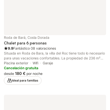
Roda de Bará, Costa Dorada
Chalet para 6 personas
9.9
Fantástico
⋅
38 valoraciones
Situada en Roda de Bara, la villa del Roc tiene todo lo necesario
para unas vacaciones confortables. La propiedad de 236 m²
consta de una sala de estar, una cocina totalmente equipada, 3
Piscina exterior
Wifi
Garaje
dormitorios y 2 baños, por lo que puede alojar a 8 personas. Los
Cancelación gratuita
servicios adicionales incluyen Wi-Fi, televisión, aire
180 €
desde
por noche
acondicionado y lavadora. También hay una cuna disponible.
Ideal para familias
Este alquiler de vacaciones ofrece piscina privada, jardín y
terraza cubierta. Supermercados a 2 minutos a pie.
Restaurantes fácilmente accesibles en coche. Hay
aparcamiento disponible en la propiedad, hay aparcamiento
gratuito disponible en la calle y una plaza de aparcamiento
disponible en un garaje. No se permiten mascotas, fumar ni