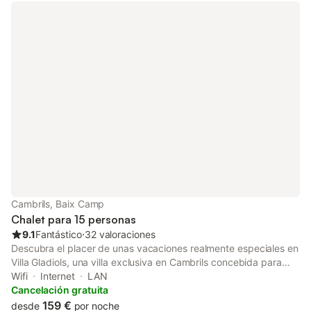
nuestra bahía PRECIO 1 Mascota 25€ ; PRECIO AIRE
ACONDICIONADO/ BOMBA DE CALOR: 7€ DIA ESTA CASA
DISPONE DE 1 MÀQUINAS ES OBLIGATORIO PAGAR LA TASA
TURISTICA, EL PRECIO ES 2€ POR PERSONA Y DIA A PARTIR
DE 16AÑOS
Cambrils, Baix Camp
Chalet para 15 personas
9.1
Fantástico
⋅
32 valoraciones
Descubra el placer de unas vacaciones realmente especiales en
Villa Gladiols, una villa exclusiva en Cambrils concebida para
disfrutar sin prisas, con amplitud, privacidad y elegancia,
Wifi
Internet
LAN
ubicada en una de las zonas residenciales más tranquilas y
Cancelación gratuita
apreciadas de la costa: La Llosa. Con 7 amplios dormitorios y
159 €
desde
por noche