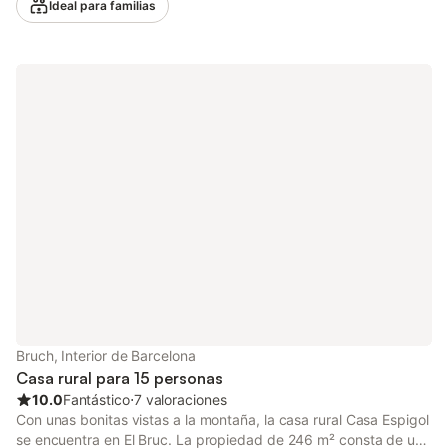
Ideal para familias
espacio de trabajo dedicado para la oficina en casa, una
televisión, una lavadora, así como libros y juguetes para niños.
Además, hay una mesa de ping-pong a su disposición. También
hay una cuna y una trona. Este alojamiento no ofrece: aire
acondicionado. Este alquiler vacacional ofrece una piscina
vallada, un jardín, una terraza descubierta, un balcón y una
barbacoa. Hay una pista de tenis a 15 minutos a pie del
establecimiento. Hay una plaza de aparcamiento disponible en
el recinto. Se permite un máximo de 2 mascotas. No está
permitido fumar en esta propiedad. Tenga en cuenta que puede
haber regulaciones gubernamentales sobre el agua en el
momento de su visita, lo que puede afectar el uso de la piscina,
el riego del jardín o limitar el uso del agua del grifo.
Bruch, Interior de Barcelona
Casa rural para 15 personas
10.0
Fantástico
⋅
7 valoraciones
Con unas bonitas vistas a la montaña, la casa rural Casa Espigol
se encuentra en El Bruc. La propiedad de 246 m² consta de una