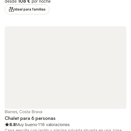
cada estancia y se realizan inspecciones periódicas de
108 €
desde
por noche
mantenimiento para asegurar que todo esté en perfecto estado.
Ideal para familias
Blanes, Costa Brava
Chalet para 6 personas
8.8
Muy bueno
⋅
116 valoraciones
Casa sencilla con jardín y piscina privada situada en una zona