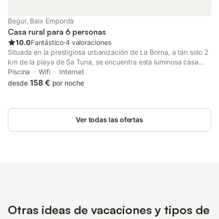
Begur, Baix Empordà
Casa rural para 6 personas
10.0
Fantástico
⋅
4 valoraciones
Situada en la prestigiosa urbanización de La Borna, a tan solo 2
km de la playa de Sa Tuna, se encuentra esta luminosa casa
adosada que disfruta de excelentes vistas al mar y de una
Piscina
Wifi
Internet
orientación especialmente soleada. La vivienda cuenta con una
158 €
desde
por noche
gran terraza, ideal para disfrutar del entorno y del clima
mediterráneo, y se distribuye de forma cómoda y funcional. En
el interior, ofrece una agradable sala de estar–comedor, una
Ver todas las ofertas
cocina totalmente equipada, tres dormitorios dobles y dos
baños completos con ducha. Además, dispone de dos amplias
terrazas, que aportan luminosidad y espacios exteriores
versátiles. La propiedad forma parte de un conjunto residencial
con piscina comunitaria, perfecta para relajarse y disfrutar de
los días de verano.
Otras ideas de vacaciones y tipos de